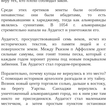
веру тех, кто плохо соблюдал закон.
Среди этих еретиков зенеты были особенно
ненавистны: они были ибадитами, то есть
примыкавшими к хариджизму, тогда как альморавиды
являлись суннитами. В 1054 г. альморавиды
стремительно напали на Аудагост н уничтожили его.
Аудагост, просуществовавший семь веков, исчез из
исторических текстов, из памяти людей и с
поверхности земли. Между Ркизом п Аффоллем дуют
сильные самумы, они гонят тонны песка, который с
каждым годом хоронит руины под новым покрывалом
забвения. Так Аудагост стал городом-призраком.
Поразительно, почему купцы не вернулись в это место?
С помощью историков археологи разгадали и эту тайну.
Возник новый центр торговли солью, дальше к востоку,
на берегу Уарглы. Санхаджи вернулись в
уничтоженный альморавпдамп город, но к ним уже там
никто не присоединялся. Аудагост стал маленьким
местечком, а затем простым пунктом остановки