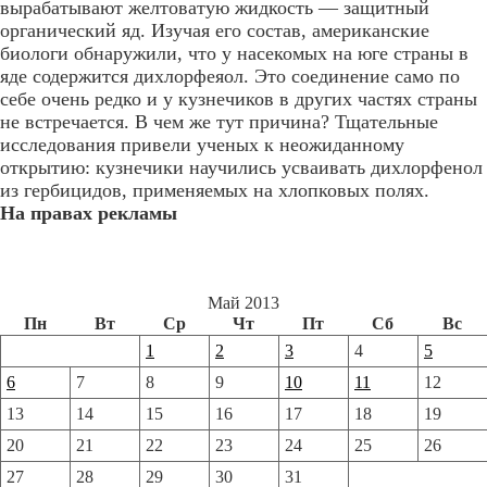
вырабатывают желтоватую жидкость — защитный
органический яд. Изучая его состав, американские
биологи обнаружили, что у насекомых на юге страны в
яде содержится дихлорфеяол. Это соединение само по
себе очень редко и у кузнечиков в других частях страны
не встречается. В чем же тут причина? Тщательные
исследования привели ученых к неожиданному
открытию: кузнечики научились усваивать дихлорфенол
из гербицидов, применяемых на хлопковых полях.
На правах рекламы
Май 2013
Пн
Вт
Ср
Чт
Пт
Сб
Вс
1
2
3
4
5
6
7
8
9
10
11
12
13
14
15
16
17
18
19
20
21
22
23
24
25
26
27
28
29
30
31