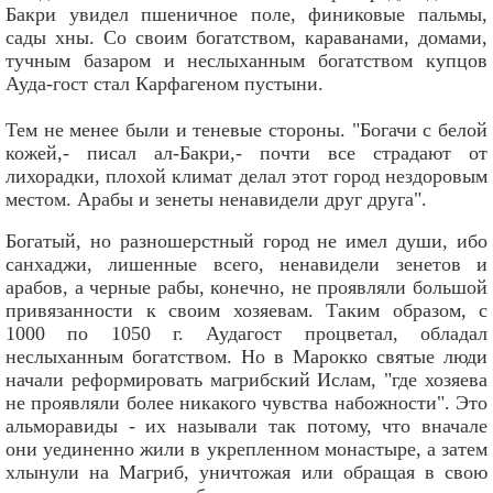
Бакри увидел пшеничное поле, финиковые пальмы,
сады хны. Со своим богатством, караванами, домами,
тучным базаром и неслыханным богатством купцов
Ауда-гост стал Карфагеном пустыни.
Тем не менее были и теневые стороны. "Богачи с белой
кожей,- писал ал-Бакри,- почти все страдают от
лихорадки, плохой климат делал этот город нездоровым
местом. Арабы и зенеты ненавидели друг друга".
Богатый, но разношерстный город не имел души, ибо
санхаджи, лишенные всего, ненавидели зенетов и
арабов, а черные рабы, конечно, не проявляли большой
привязанности к своим хозяевам. Таким образом, с
1000 по 1050 г. Аудагост процветал, обладал
неслыханным богатством. Но в Марокко святые люди
начали реформировать магрибский Ислам, "где хозяева
не проявляли более никакого чувства набожности". Это
альморавиды - их называли так потому, что вначале
они уединенно жили в укрепленном монастыре, а затем
хлынули на Магриб, уничтожая или обращая в свою