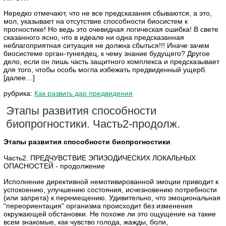
Нередко отмечают, что не все предсказания сбываются, а это,
мол, указывает на отсутствие способности биосистем к
прогностике! Но ведь это очевидная логическая ошибка! В свете
сказанного ясно, что в идеале ни одна предсказанная
неблагоприятная ситуация не должна сбыться!!! Иначе зачем
биосистеме орган-тунеядец, к чему знание будущего? Другое
дело, если он лишь часть защитного комплекса и предсказывает
для того, чтобы особь могла избежать предвиденный ущерб.
[далее…]
рубрика:
Как развить дар предвидения
Этапы развития способности
биопрогностики. Часть2-продолж.
Этапы развития способности биопрогностики
Часть2. ПРЕДЧУВСТВИЕ ЭПИЗОДИЧЕСКИХ ЛОКАЛЬНЫХ
ОПАСНОСТЕЙ - продолжение
Исполнение директивной немотивированной эмоции приводит к
успокоению, улучшению состояния, исчезновению потребности
(или запрета) к перемещению. Удивительно, что эмоциональная
“переориентация” организма происходит без изменения
окружающей обстановки. Не похоже ли это ощущение на такие
всем знакомые, как чувство голода, жажды, боли,