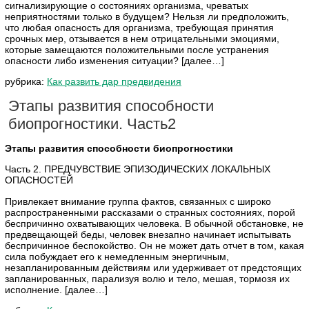
сигнализирующие о состояниях организма, чреватых
неприятностями только в будущем? Нельзя ли предположить,
что любая опасность для организма, требующая принятия
срочных мер, отзывается в нем отрицательными эмоциями,
которые замещаются положительными после устранения
опасности либо изменения ситуации? [далее…]
рубрика:
Как развить дар предвидения
Этапы развития способности
биопрогностики. Часть2
Этапы развития способности биопрогностики
Часть 2. ПРЕДЧУВСТВИЕ ЭПИЗОДИЧЕСКИХ ЛОКАЛЬНЫХ
ОПАСНОСТЕЙ
Привлекает внимание группа фактов, связанных с широко
распространенными рассказами о странных состояниях, порой
беспричинно охватывающих человека. В обычной обстановке, не
предвещающей беды, человек внезапно начинает испытывать
беспричинное беспокойство. Он не может дать отчет в том, какая
сила побуждает его к немедленным энергичным,
незапланированным действиям или удерживает от предстоящих
запланированных, парализуя волю и тело, мешая, тормозя их
исполнение. [далее…]