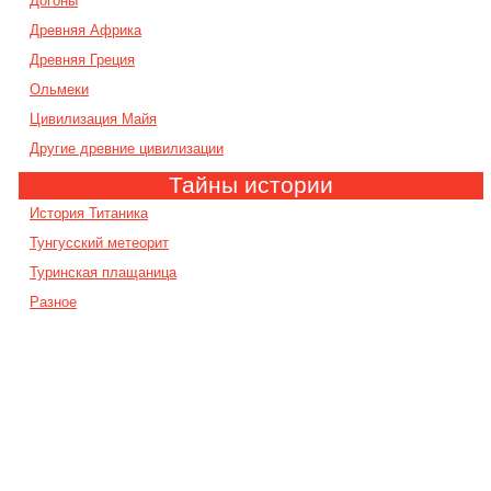
Догоны
Древняя Африка
Древняя Греция
Ольмеки
Цивилизация Майя
Другие древние цивилизации
Тайны истории
История Титаника
Тунгусский метеорит
Туринская плащаница
Разное