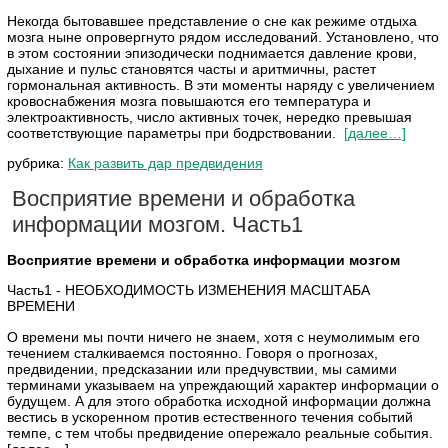
Некогда бытовавшее представление о сне как режиме отдыха
мозга ныне опровергнуто рядом исследований. Установлено, что
в этом состоянии эпизодически поднимается давление крови,
дыхание и пульс становятся часты и аритмичны, растет
гормональная активность. В эти моменты наряду с увеличением
кровоснабжения мозга повышаются его температура и
электроактивность, число активных точек, нередко превышая
соответствующие параметры при бодрствовании.
[далее…]
рубрика:
Как развить дар предвидения
Восприятие времени и обработка
информации мозгом. Часть1
Восприятие времени и обработка информации мозгом
Часть1 - НЕОБХОДИМОСТЬ ИЗМЕНЕНИЯ МАСШТАБА
ВРЕМЕНИ
О времени мы почти ничего не знаем, хотя с неумолимым его
течением сталкиваемся постоянно. Говоря о прогнозах,
предвидении, предсказании или предчувствии, мы самими
терминами указываем на упреждающий характер информации о
будущем. А для этого обработка исходной информации должна
вестись в ускоренном против естественного течения событий
темпе, с тем чтобы предвидение опережало реальные события.