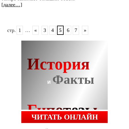
[далее…]
стр.
1
…
«
3
4
5
6
7
»
ЧИТАТЬ ОНЛАЙН