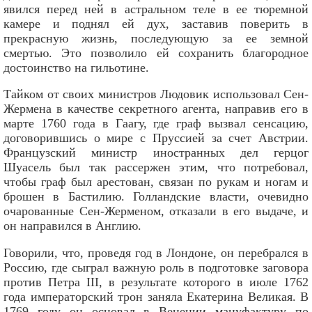
явился перед ней в астральном теле в ее тюремной
камере и поднял ей дух, заставив поверить в
прекрасную жизнь, последующую за ее земной
смертью. Это позволило ей сохранить благородное
достоинство на гильотине.
Тайком от своих министров Людовик использовал Сен-
Жермена в качестве секретного агента, направив его в
марте 1760 года в Гаагу, где граф вызвал сенсацию,
договорившись о мире с Пруссией за счет Австрии.
Французский министр иностранных дел герцог
Шуасель был так рассержен этим, что потребовал,
чтобы граф был арестован, связан по рукам и ногам и
брошен в Бастилию. Голландские власти, очевидно
очарованные Сен-Жерменом, отказали в его выдаче, и
он направился в Англию.
Говорили, что, проведя год в Лондоне, он перебрался в
Россию, где сыграл важную роль в подготовке заговора
против Петра III, в результате которого в июле 1762
года императорский трон заняла Екатерина Великая. В
1769 году он основал в Венеции мануфактуру по