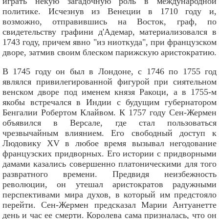
играть некую загадочную роль в международной
политике. Исчезнув из Венеции в 1710 году и,
возможно, отправившись на Восток, граф, по
свидетельству графини д'Адемар, материализовался в
1743 году, причем явно "из ниоткуда", при французском
дворе, затмив своим блеском парижскую аристократию.
В 1745 году он был в Лондоне, с 1746 по 1755 год
являлся привилегированной фигурой при сиятельном
венском дворе под именем князя Ракоци, а в 1755-м
якобы встречался в Индии с будущим губернатором
Бенгалии Робертом Клайвом. К 1757 году Сен-Жермен
объявился в Версале, где стал пользоваться
чрезвычайным влиянием. Его свободный доступ к
Людовику XV в любое время вызывал негодование
французских придворных. Его истории с придворными
дамами казались совершенно платоническими для того
развратного времени. Предвидя неизбежность
революции, он утешал аристократов радужными
перспективами мира духов, в который им предстояло
перейти. Сен-Жермен предсказал Марии Антуанетте
день и час ее смерти. Королева сама призналась, что он