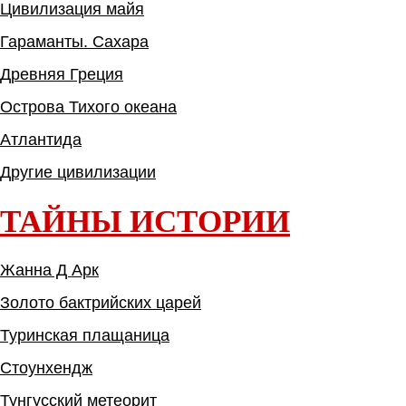
Цивилизация майя
Гараманты. Сахара
Древняя Греция
Острова Тихого океана
Атлантида
Другие цивилизации
ТАЙНЫ ИСТОРИИ
Жанна Д Арк
Золото бактрийских царей
Туринская плащаница
Стоунхендж
Тунгусский метеорит