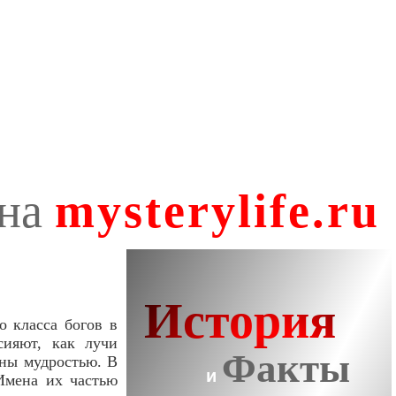
о класса богов в
сияют, как лучи
ены мудростью. В
Имена их частью