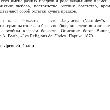
 себя имена разных предков и родоначальников племен,
нятия: любовь, постоянство, истину, богатство, врем
ставляют собой остатки культа предков.
ый класс божеств — это Васу-дева (Vasu-dev?s 
ти термины означали богов вообще, впоследствии же сп
ы особым классам божеств. Описание богов Вишвед
A. Barth, «Les Religions de l’Inde», Париж, 1879.
ги Древней Индии