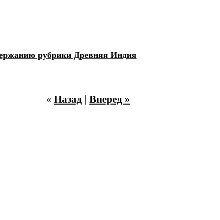
держанию рубрики Древняя Индия
«
Назад
|
Вперед »