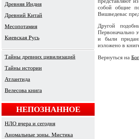
представляют из
Древняя Индия
собой общие по
Вишведевас пред
Древний Китай
Другой подобн
Месопотамия
Первоначально э
Киевская Русь
и были придан
изложено в книге 
Тайны древних цивилизаций
Вернуться на
Бо
Тайны истории
Атлантида
Велесова книга
НЕПОЗНАННОЕ
НЛО вчера и сегодня
Аномальные зоны. Мистика