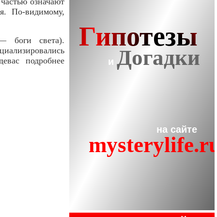
 частью означают
я. По-видимому,
— боги света).
ециализировались
евас подробнее