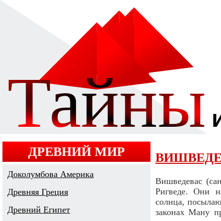
ДРЕВНИЙ МИР
ВИШВЕДЕ
Доколумбова Америка
Вишведевас (сан
Ригведе. Они н
Древняя Греция
солнца, посылаю
Древний Египет
законах Ману п