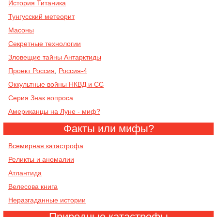
История Титаника
Тунгусский метеорит
Масоны
Секретные технологии
Зловещие тайны Антарктиды
Проект Россия
Россия-4
,
Оккультные войны НКВД и СС
Серия Знак вопроса
Американцы на Луне - миф?
Факты или мифы?
Всемирная катастрофа
Реликты и аномалии
Атлантида
Велесова книга
Неразгаданные истории
Природные катастрофы