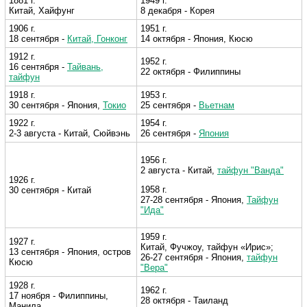
1881 г.
1949 г.
Китай, Хайфунг
8 декабря - Корея
1906 г.
1951 г.
18 сентября -
Китай, Гонконг
14 октября - Япония, Кюсю
1912 г.
1952 г.
16 сентября -
Тайвань,
22 октября - Филиппины
тайфун
1918 г.
1953 г.
30 сентября - Япония,
Токио
25 сентября -
Вьетнам
1922 г.
1954 г.
2-3 августа - Китай, Сюйвэнь
26 сентября -
Япония
1956 г.
2 августа - Китай,
тайфун "Ванда"
1926 г.
1958 г.
30 сентября - Китай
27-28 сентября - Япония,
Тайфун
"Ида"
1959 г.
1927 г.
Китай, Фучжоу, тайфун «Ирис»;
13 сентября - Япония, остров
26-27 сентября - Япония,
тайфун
Кюсю
"Вера"
1928 г.
1962 г.
17 ноября - Филиппины,
28 октября - Таиланд
Манила