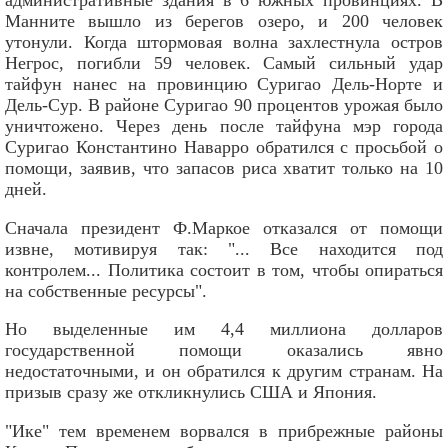
Манните вышло из берегов озеро, и 200 человек
утонули. Когда штормовая волна захлестнула остров
Негрос, погибли 59 человек. Самый сильный удар
тайфун нанес на провинцию Суригао Дель-Норте и
Дель-Сур. В районе Суригао 90 процентов урожая было
уничтожено. Через день после тайфуна мэр города
Суригао Константино Наварро обратился с просьбой о
помощи, заявив, что запасов риса хватит только на 10
дней.
Сначала президент Ф.Маркое отказался от помощи
извне, мотивируя так: "... Все находится под
контролем... Политика состоит в том, чтобы опираться
на собственные ресурсы".
Но выделенные им 4,4 миллиона долларов
государственной помощи оказались явно
недостаточными, и он обратился к другим странам. На
призыв сразу же откликнулись США и Япония.
"Ике" тем временем ворвался в прибрежные районы