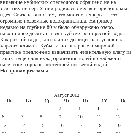
внимание кубинских спелеологов обращено не на
экзотику пещер. У них родилась смелая и оригинальная
идея. Связана она с тем, что многие пещеры — это
огромные подземные водохранилища. Например,
недавно на глубине 80 м было обнаружено озеро,
накопившее десятки тысяч кубометров пресной воды.
Как раз той воды, которая так дефицитна в условиях
жаркого климата Кубы. И вот впервые в мировой
практике предложено выкачивать живительную влагу из
таких пещер для нужд орошения полей и снабжения
населения городов чистейшей питьевой водой.
На правах рекламы
Август 2012
Пн
Вт
Ср
Чт
Пт
Сб
Вс
1
2
3
4
5
6
7
8
9
10
11
12
13
14
15
16
17
18
19