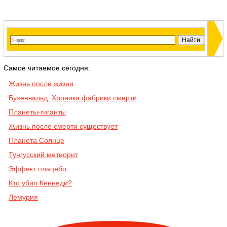
Самое читаемое сегодня:
Жизнь после жизни
Бухенвальд. Хроника фабрики смерти
Планеты-гиганты
Жизнь после смерти существует
Планета Солнце
Тунгусский метеорит
Эффект плацебо
Кто убил Кеннеди?
Лемурия