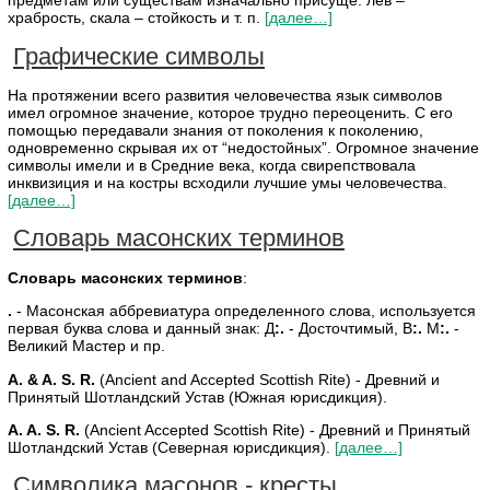
предметам или существам изначально присуще: лев –
храбрость, скала – стойкость и т. п.
[далее…]
Графические символы
На протяжении всего развития человечества язык символов
имел огромное значение, которое трудно переоценить. С его
помощью передавали знания от поколения к поколению,
одновременно скрывая их от “недостойных”. Огромное значение
символы имели и в Средние века, когда свирепствовала
инквизиция и на костры всходили лучшие умы человечества.
[далее…]
Словарь масонских терминов
Словарь масонских терминов
:
.
- Масонская аббревиатура определенного слова, используется
первая буква слова и данный знак: Д
:.
- Досточтимый, В
:.
М
:.
-
Великий Мастер и пр.
A. & A. S. R.
(Ancient and Accepted Scottish Rite) - Древний и
Принятый Шотландский Устав (Южная юрисдикция).
A. A. S. R.
(Ancient Accepted Scottish Rite) - Древний и Принятый
Шотландский Устав (Северная юрисдикция).
[далее…]
Символика масонов - кресты