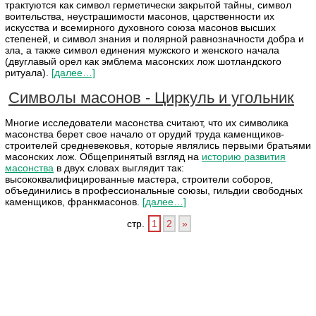
трактуются как символ герметически закрытой тайны, символ
воительства, неустрашимости масонов, царственности их
искусства и всемирного духовного союза масонов высших
степеней, и символ знания и полярной равнозначности добра и
зла, а также символ единения мужского и женского начала
(двуглавый орел как эмблема масонских лож шотландского
ритуала).
[далее…]
Символы масонов - Циркуль и угольник
Многие исследователи масонства считают, что их символика
масонства берет свое начало от орудий труда каменщиков-
строителей средневековья, которые являлись первыми братьями
масонских лож. Общепринятый взгляд на
историю развития
масонства
в двух словах выглядит так:
высококвалифицированные мастера, строители соборов,
объединились в профессиональные союзы, гильдии свободных
каменщиков, франкмасонов.
[далее…]
стр.
1
2
»