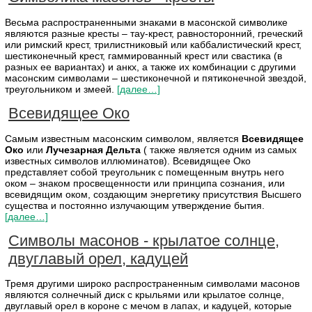
Весьма распространенными знаками в масонской символике
являются разные кресты – тау-крест, равносторонний, греческий
или римский крест, трилистниковый или каббалистический крест,
шестиконечный крест, гаммированный крест или свастика (в
разных ее вариантах) и анкх, а также их комбинации с другими
масонским символами – шестиконечной и пятиконечной звездой,
треугольником и змеей.
[далее…]
Всевидящее Око
Самым известным масонским символом, является
Всевидящее
Око
или
Лучезарная Дельта
( также является одним из самых
известных символов иллюминатов). Всевидящее Око
представляет собой треугольник с помещенным внутрь него
оком – знаком просвещенности или принципа сознания, или
всевидящим оком, создающим энергетику присутствия Высшего
существа и постоянно излучающим утверждение бытия.
[далее…]
Символы масонов - крылатое солнце,
двуглавый орел, кадуцей
Тремя другими широко распространенным символами масонов
являются солнечный диск с крыльями или крылатое солнце,
двуглавый орел в короне с мечом в лапах, и кадуцей, которые