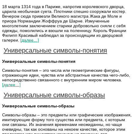
18 марта 1314 года в Париже, напротив королевского дворца,
царила необычная суета. Плотники спешно сооружали костер.
Вечером сюда привезли Великого магистра Жака де Моле и
приора Нормандии Жоффруа де Шарне. Измученные
многолетним заключением старики добровольно сняли с себя
одежды, помолились и взошли на поленницу. Король Франции
Филипп Красивый наблюдал за происходящим из дворцовой
галереи.
[далее…]
Универсальные символы-понятия
Универсальные символы-понятия
Символы-понятия – это числа или геометрические фигуры,
отражающие идеи, чувства или абстрактные качества чего-либо,
непосредственно связанного с внутренним миром человека.
[далее…]
Универсальные символы-образы
Универсальные символы-образы
Символы-образы – это предметы или графические изображения,
имитирующие форму того существа или предмета, с которым
они связаны. Их значения временами неожиданны, но чаще
очевидны, так как основаны на некоем качестве, которое этим