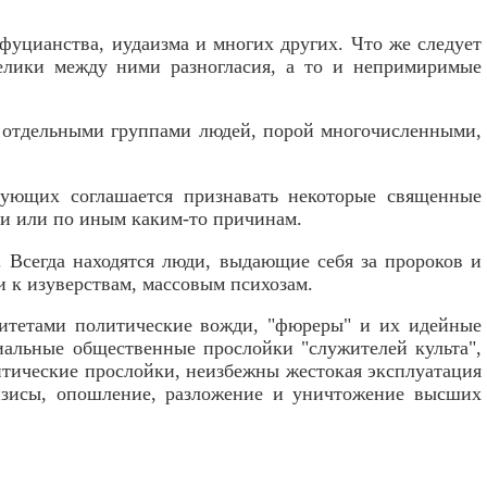
нфуцианства, иудаизма и многих других. Что же следует
елики между ними разногласия, а то и непримиримые
о отдельными группами людей, порой многочисленными,
рующих соглашается признавать некоторые священные
ии или по иным каким-то причинам.
 Всегда находятся люди, выдающие себя за пророков и
 к изуверствам, массовым психозам.
итетами политические вожди, "фюреры" и их идейные
иальные общественные прослойки "служителей культа",
итические прослойки, неизбежны жестокая эксплуатация
ризисы, опошление, разложение и уничтожение высших