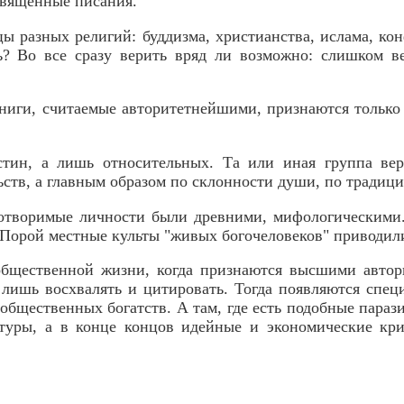
священные писания.
ы разных религий: буддизма, христианства, ислама, ко
ь? Во все сразу верить вряд ли возможно: слишком в
книги, считаемые авторитетнейшими, признаются тольк
стин, а лишь относительных. Та или иная группа ве
ьств, а главным образом по склонности души, по традиц
отворимые личности были древними, мифологическими.
орой местные культы "живых богочеловеков" приводили
общественной жизни, когда признаются высшими автор
 лишь восхвалять и цитировать. Тогда появляются спец
бщественных богатств. А там, где есть подобные параз
льтуры, а в конце концов идейные и экономические к