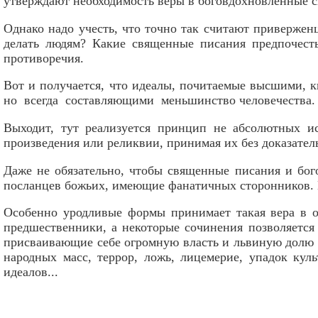
утверждают необходимость веры в боговдохновленные 
Однако надо учесть, что точно так считают приверженц
делать людям? Какие священные писания предпочест
противоречия.
Вот и получается, что идеалы, почитаемые высшими, 
но всегда составляющими меньшинство человечества.
Выходит, тут реализуется принцип не абсолютных и
произведения или реликвии, принимая их без доказател
Даже не обязательно, чтобы священные писания и бог
посланцев божьих, имеющие фанатичных сторонников. П
Особенно уродливые формы принимает такая вера в 
предшественники, а некоторые сочинения позволяется
присваивающие себе огромную власть и львиную долю о
народных масс, террор, ложь, лицемерие, упадок ку
идеалов...