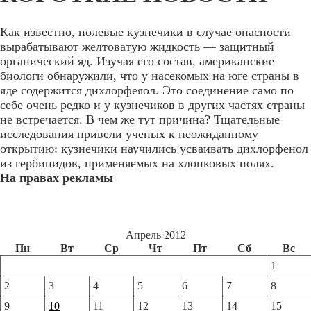
Как известно, полевые кузнечики в случае опасности
вырабатывают желтоватую жидкость — защитный
органический яд. Изучая его состав, американские
биологи обнаружили, что у насекомых на юге страны в
яде содержится дихлорфеяол. Это соединение само по
себе очень редко и у кузнечиков в других частях страны
не встречается. В чем же тут причина? Тщательные
исследования привели ученых к неожиданному
открытию: кузнечики научились усваивать дихлорфенол
из гербицидов, применяемых на хлопковых полях.
На правах рекламы
Апрель 2012
Пн
Вт
Ср
Чт
Пт
Сб
Вс
1
2
3
4
5
6
7
8
9
10
11
12
13
14
15