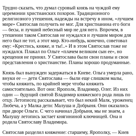
Трудно сказать, что думал суровый князь на чуждой ему
церемонии христианских похорон. Традиционного
религиозного утешения, надежды на встречу в ином, «лучшем
мире» Святослав получить не мог. Для христианина его боги
— бесы, и лучший небесный мир не для него. Впрочем, в
утешении таком Святослав не нуждался и лучшим миром для
него был не тот, а этот мир. Кто-нибудь, конечно, советовал
ему: «Крестись, княже, и ты!..» И в этом Святослав тоже не
нуждался. Плакал по Ольге «плачем великим сын ее», но
крещения не принял. У Святослава были свои планы и свои
представления о христианстве. Планы хорошо продуманные.
Князь был вынужден задержаться в Киеве. Ольга умерла рано,
внуки ее — дети Святослава — были еще слишком малы,
чтобы княжить, по крайней мере чтобы княжить
самостоятельно. Вот они: Ярополк, Владимир, Олег. Из них
один — будущий святой Владимир княжеского рода лишь по
отцу. Летописец рассказывает, что был некий Малк, уроженец
Любеча, а у Малка дети: Малуша и Добрыня. Они оказались
при дворе Ольги. С чего начинал Добрыня, мы не знаем, а
Малушу летопись застает княгининой ключницей. Она и
родила Святославу Владимира.
Святослав разделил княжение: старшему, Ярополку, — Киев