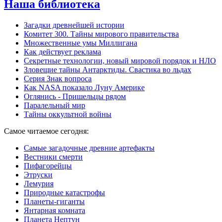
Наша библиотека
Загадки древнейшей истории
Комитет 300. Тайны мирового правительства
Mножественные умы Миллигана
Как действует реклама
Секретные технологии, новый мировой порядок и НЛО
Зловещие тайны Антарктиды. Свастика во льдах
Серия Знак вопроса
Как NASA показало Луну Америке
Оглянись - Пришельцы рядом
Паралельный мир
Тайны оккультной войны
Самое читаемое сегодня:
Самые загадочные древние артефакты
Вестники смерти
Пифагорейцы
Этруски
Лемурия
Природные катастрофы
Планеты-гиганты
Янтарная комната
Планета Нептун