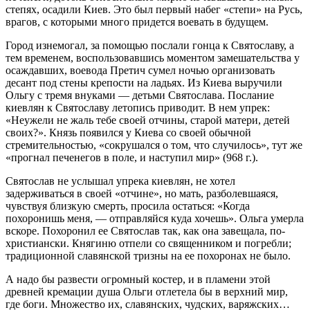
степях, осадили Киев. Это был первый набег «степи» на Русь,
врагов, с которыми много придется воевать в будущем.
Город изнемогал, за помощью послали гонца к Святославу, а
тем временем, воспользовавшись моментом замешательства у
осаждавших, воевода Претич сумел ночью организовать
десант под стены крепости на ладьях. Из Киева выручили
Ольгу с тремя внуками — детьми Святослава. Послание
киевлян к Святославу летопись приводит. В нем упрек:
«Неужели не жаль тебе своей отчины, старой матери, детей
своих?». Князь появился у Киева со своей обычной
стремительностью, «сокрушался о том, что случилось», тут же
«прогнал печенегов в поле, и наступил мир» (968 г.).
Святослав не услышал упрека киевлян, не хотел
задерживаться в своей «отчине», но мать, разболевшаяся,
чувствуя близкую смерть, просила остаться: «Когда
похоронишь меня, — отправляйся куда хочешь». Ольга умерла
вскоре. Похоронил ее Святослав так, как она завещала, по-
христиански. Княгиню отпели со священником и погребли;
традиционной славянской тризны на ее похоронах не было.
А надо бы развести огромный костер, и в пламени этой
древней кремации душа Ольги отлетела бы в верхний мир,
где боги. Множество их, славянских, чудских, варяжских…