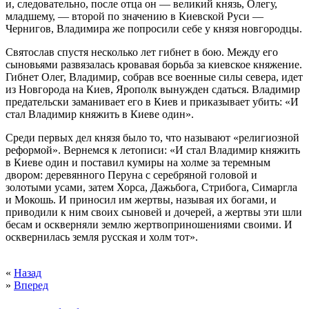
и, следовательно, после отца он — великий князь, Олегу,
младшему, — второй по значению в Киевской Руси —
Чернигов, Владимира же попросили себе у князя новгородцы.
Святослав спустя несколько лет гибнет в бою. Между его
сыновьями развязалась кровавая борьба за киевское княжение.
Гибнет Олег, Владимир, собрав все военные силы севера, идет
из Новгорода на Киев, Ярополк вынужден сдаться. Владимир
предательски заманивает его в Киев и приказывает убить: «И
стал Владимир княжить в Киеве один».
Среди первых дел князя было то, что называют «религиозной
реформой». Вернемся к летописи: «И стал Владимир княжить
в Киеве один и поставил кумиры на холме за теремным
двором: деревянного Перуна с серебряной головой и
золотыми усами, затем Хорса, Дажьбога, Стрибога, Симаргла
и Мокошь. И приносил им жертвы, называя их богами, и
приводили к ним своих сыновей и дочерей, а жертвы эти шли
бесам и оскверняли землю жертвоприношениями своими. И
осквернилась земля русская и холм тот».
«
Назад
»
Вперед