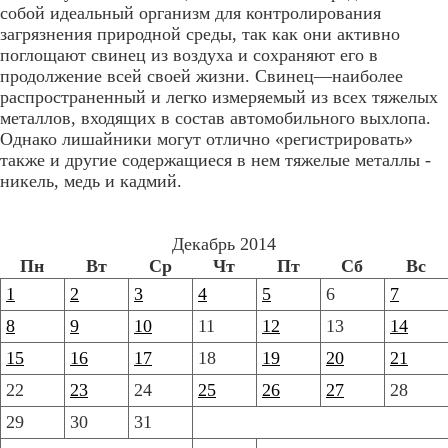
собой идеальный организм для контролирования
загрязнения природной среды, так как они активно
поглощают свинец из воздуха и сохраняют его в
продолжение всей своей жизни. Свинец—наиболее
распространенный и легко измеряемый из всех тяжелых
металлов, входящих в состав автомобильного выхлопа.
Однако лишайники могут отлично «регистрировать»
также и другие содержащиеся в нем тяжелые металлы -
никель, медь и кадмий.
Декабрь 2014
Пн
Вт
Ср
Чт
Пт
Сб
Вс
1
2
3
4
5
6
7
8
9
10
11
12
13
14
15
16
17
18
19
20
21
22
23
24
25
26
27
28
29
30
31