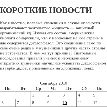
КОРОТКИЕ НОВОСТИ
Как известно, полевые кузнечики в случае опасности
вырабатывают желтоватую жидкость — защитный
органический яд. Изучая его состав, американские
биологи обнаружили, что у насекомых на юге страны в
яде содержится дихлорфеяол. Это соединение само по
себе очень редко и у кузнечиков в других частях страны
не встречается. В чем же тут причина? Тщательные
исследования привели ученых к неожиданному
открытию: кузнечики научились усваивать дихлорфенол
из гербицидов, применяемых на хлопковых полях.
Сентябрь 2010
Пн
Вт
Ср
Чт
Пт
Сб
Вс
1
2
3
4
5
6
7
8
9
10
11
12