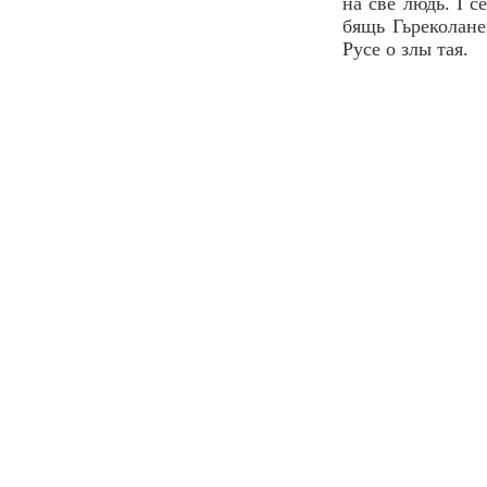
на све людь. I с
бящь Гьреколанец
Русе о злы тая.
Велесова книга