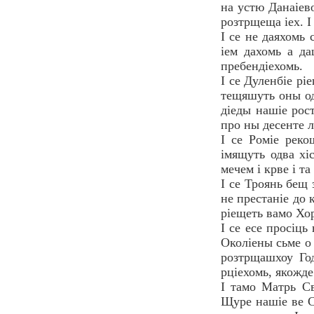
на устю Данаiево
розтрщеща iех. I 
I се не даяхомь 
iем дахомь а да
пребендiехомь.
I се Дуленбiе рi
тещяшуть оны одо
дiеды нашiе рос
про ны десенте л
I се Ромiе реко
iмящуть одва хiс
мечем i крве i та 
I се Троянь бещ 
не престанiе до 
рiещеть вамо Хо
I се есе просiц
Околiены сьме о 
розтрщашхоу Год
рцiехомь, якожде
I тамо Матрь Св
Щуре нашiе ве Св