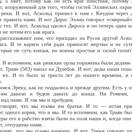
, а лжет, потому как он есть враг поистине, потому
г, вооруженный для того, чтобы гостей Эллинских охран
 реки. И вот, Аскольд пришел к нам с Кнудом через д
т править нами. И вот Дирос Эллин говорил «смирный» о
 тех. И вот, Аскольд одолел Дироса и он теперь один н
 не хотим его как врага.
рассказывают нам, что приходил на Русов другой Аскол
ага. И те варяги себя ради приносят жертвы и не су
оторые не суть князья, но воины простые и силой похи
т. И вспомним, как римские орлы поражены были дедами
т, Траян (503) напал на Дулебов. И вот, деды наши пош
и их. И то было за триста лет до нашего времени, и 
.
имся Эреку, как не поддались и прежде другим. Есть у н
 им давали и будем давать до конца. Ни Ромеям,
 над нами. И так мы и пребудем.
говорят, что мы есьмы им братья. И то — истая пра
от одного корня, что и мы. И то вспомним, как Траян б
еры его в рабство взяты были на поля наши и, когда он
ет, отпущены нами.
ворят, что мы есьмы варвары. И вот, Греки говорят 