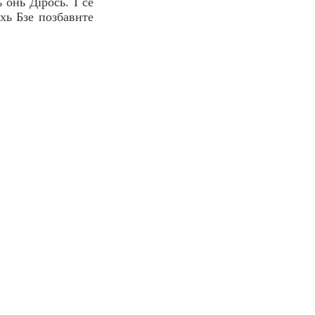
 онь Дiрось. I се
iхь Бзе позбавнте