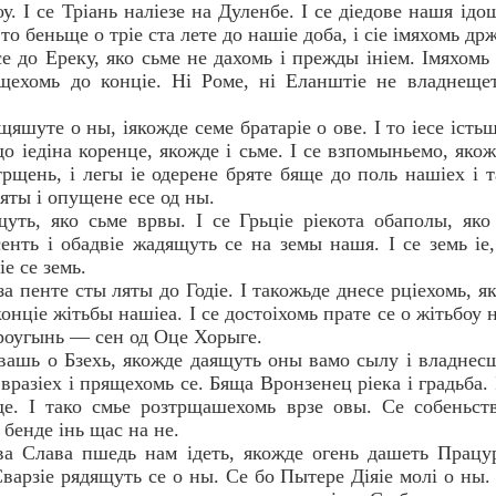
у. I се Трiань налiезе на Дуленбе. I се дiедове нашя iдощ
то беньще о трiе ста лете до нашiе доба, i сiе iмяхомь др
се до Ереку, яко сьме не дахомь i прежды iнiем. Iмяхомь
щехомь до концiе. Нi Роме, нi Еланштiе не владнеще
ещяшуте о ны, iякожде семе братарiе о ове. I то iесе iсть
 iедiна коренце, якожде i сьме. I се взпомыньемо, яко
трщень, i легы iе одерене бряте бяще до поль нашiех i 
яты i опущене есе од ны.
щуть, яко сьме врвы. I се Грьцiе рiекота обаполы, яко
енть i обадвiе жадящуть се на земы нашя. I се земь iе
iе се земь.
за пенте сты ляты до Годiе. I такожьде днесе рцiехомь, 
концiе жiтьбы нашiеа. I се достоiхомь прате се о жiтьбо
роугынь — сен од Оце Хорыге.
ь вашь о Бзехь, якожде даящуть оны вамо сылу i владнес
вразiех i прящехомь се. Бяща Вронзенец рiека i градьба.
е. I тако смье розтрщашехомь врзе овы. Се собеньст
 бенде iнь щас на не.
а Слава пшедь нам iдеть, якожде огень дашеть Працу
арзiе рядящуть се о ны. Се бо Пытере Дiяiе молi о ны.