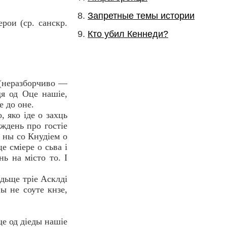
Запретные темы истории
ои (ср. санскр.
Кто убил Кеннеди?
о (неразборчиво —
щя од Оце нашiе,
е до оне.
, яко iде о захць
уждень про гостiе
о ны со Кнудiем о
е смiере о сьва i
нь на мiсто то. I
ндьще трiе Асклдi
вы не соуте кнзе,
ще од дiеды нашiе