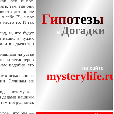
 как Грек.
И вот,
ять, там, где они
вести лет после
 себе (?), а вот
а место то. И так
ьд, и, что будут
ть наши, а чужих
тили владычество
 нашими на устье
ли на легионеров
нам надобно это
ас князья свои, и
 ни Эллинам не
вда, потому как
ыл дедами нашими
и там потрудились
кругом, что мы —