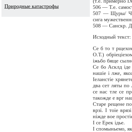
(т.е. примерно IX
Природные катастрофы
506 — Т.е. самос
507 — Щуры/ Чу
сига мужественн
508 — Санскр. Д
Исходный текст:
Се б то т рщехом
О.Т.) обрiецiех
iжьбо бяще сылне
Се бо Асклд iде 
нашiе i лже, яко
Iеланстiе хрянет
два сет ляты по 
се нас тле се пр
такожде е врг на
Старе рещене пов
врзi. I тоiе вря
нiжде вое простi
I се Ерек iдье.
I спомыньемо, як