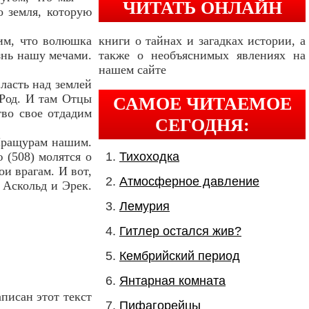
ЧИТАТЬ ОНЛАЙН
о земля, которую
рим, что волюшка
книги о тайнах и загадках истории, а
знь нашу мечами.
также о необъяснимых явлениях на
нашем сайте
ласть над землей
Род. И там Отцы
САМОЕ ЧИТАЕМОЕ
тво свое отдадим
СЕГОДНЯ:
 Пращурам нашим.
 (508) молятся о
Тихоходка
ои врагам. И вот,
Атмосферное давление
 Аскольд и Эрек.
Лемурия
Гитлер остался жив?
Кембрийский период
Янтарная комната
аписан этот текст
Пифагорейцы