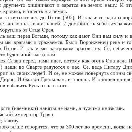
и другие-то хищничают и зарятся на землю нашу. И эт
 кровью, и та есть эта земля.
л за пятьсот лет до Готов (505). И так и сегодня гово
нет до конца жизни нашей. И достойно нам биться за жи
 Хоругынь от Отца Орея.
ь ваш перед Богами, потому как дают Они вам силу и в
ы мы врагами и сражаемся. Были Воронженец река и го
 Готов. И так и мы разгромим врагов тех. Се, себячес
что будет иной час и нам.
ех Слава перед нами идет, потому как огонь Она дала
) наши во Сварге радуются о нас. Се, ведь Питару Дию
зрит на своих людей. И се, не можем повернуть спины св
 Дирос. И был он Грецколан, и пропал. И пришел на нас
ов избавить Русь от зла этого.
аряги (наемники) наняты не нами, а чужими князьями.
ский император Траян.
 клятву.
го выше говорится, что за 300 лет до времени, когда н