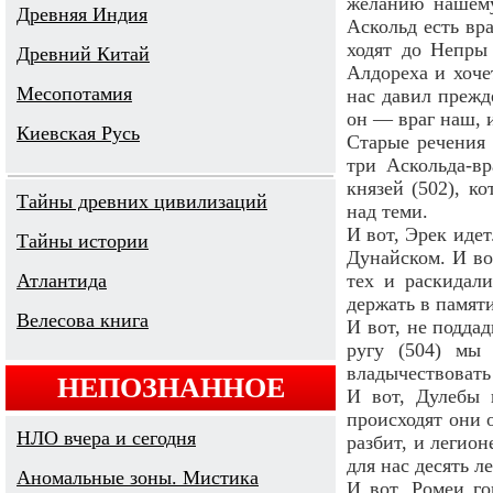
желанию нашему
Древняя Индия
Аскольд есть вра
ходят до Непры
Древний Китай
Алдореха и хоче
Месопотамия
нас давил прежде
он — враг наш, и
Киевская Русь
Старые речения 
три Аскольда-вр
князей (502), к
Тайны древних цивилизаций
над теми.
И вот, Эрек иде
Тайны истории
Дунайском. И во
тех и раскидал
Атлантида
держать в памяти
Велесова книга
И вот, не поддад
ругу (504) мы
владычествовать
НЕПОЗНАННОЕ
И вот, Дулебы 
происходят они 
НЛО вчера и сегодня
разбит, и легион
для нас десять л
Аномальные зоны. Мистика
И вот, Ромеи го