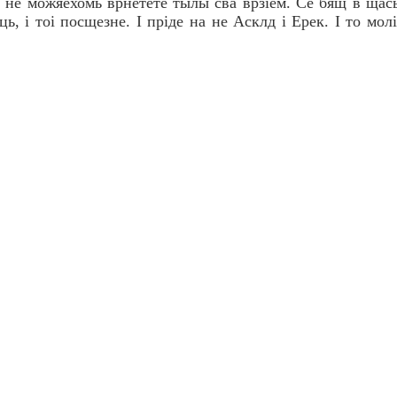
е не можяехомь врнетете тылы сва врзiем. Се бящ в щась
ь, i тоi посщезне. I прiде на не Асклд i Ерек. I то мол