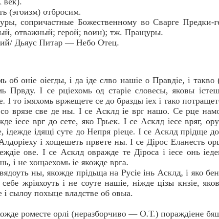
 век).
ть (эгоизм) отбросим.
ры, сопричастные Божественному во Сварге Предки-гер
ый, отважный; герой; воин); тж. Пращуры.
ий/ Дьяус Питар — Небо Отец.
ь об онiе оiегды, i да iде слво нашiе о Правдiе, i такв
омь Првду. I се рцiехомь од старiе словесы, яковы iсте
. I то iмяхомь вржещете се до бразды iех i тако потращет
со врязе све де ны. I се Асклд iе врг нашо. Се рце намо
жде iесе врг до сете, яко Грьек. I се Асклд iесе вряг, ор
е, iдежде iдящi суте до Непря рiеце. I се Асклд прiдще д
Алдорiеху i хощешеть првете ны. I се Дiрос Еланесть орц
еждiе ове. I се Асклд овражде те Дiроса i iесе онь iеде
шь, i не хощаехомь iе якожде врга.
ядоуть ны, якожде прiдьща на Русiе iнь Асклд, i яко бе
зi себе жрiяхоуть i не соуте нашiе, нiжде цiзы кнзiе, яко
е i сылоу похыце владстве об овыа.
ожде роместе орлi (неразборчиво — О.Т.) пораждiене бя