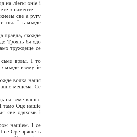
я на лiегы онiе i
жете о паменте.
 кнезы све а ругу
те ны. I такожде
ща правда, якожде
жде Троянь бя одо
тамо труждеще се
 сьме врвы. I то
, якожде взему iе
якожде волка нашя
у нашю мещема. Се
щь на земе вашю.
 I тамо Оце нашiе
вы све одяхомь i
ром нашiем. I се
 I се Оре зрящеть