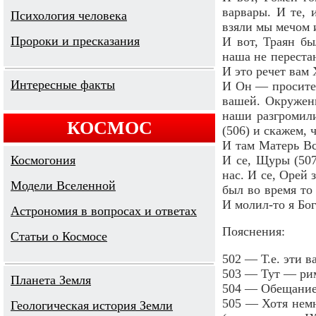
варвары. И те, 
Психология человека
взяли мы мечом и
Пророки и пресказания
И вот, Траян бы
наша не переста
И это речет вам
Интересные факты
И Он — просител
вашей. Окружен
наши разгромили
КОСМОС
(506) и скажем, 
И там Матерь Вс
И се, Щуры (507
Космогония
нас. И се, Орей 
Модели Вселенной
был во время то
И молил-то я Бог
Астрономия в вопросах и ответах
Пояснения:
Cтатьи о Космосе
502 — Т.е. эти в
503 — Тут — рим
Планета Земля
504 — Обещание;
505 — Хотя немно
Геологическая история Земли