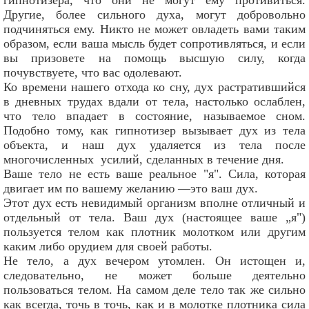
Другие, более сильного духа, могут добровольно
подчиняться ему. Никто не может овладеть вами таким
образом, если ваша мысль будет сопротивляться, и если
вы призовете на помощь высшую силу, когда
почувствуете, что вас одолевают.
Ко времени нашего отхода ко сну, дух растратившийся
в дневных трудах вдали от тела, настолько ослаблен,
что тело впадает в состояние, называемое сном.
Подобно тому, как гипнотизер вызывает дух из тела
объекта, и наш дух удаляется из тела после
многочисленных усилий, сделанных в течение дня.
Ваше тело не есть ваше реальное "я". Сила, которая
двигает им по вашему желанию —это ваш дух.
Этот дух есть невидимый организм вполне отличный и
отдельный от тела. Ваш дух (настоящее ваше „я")
пользуется телом как плотник молотком или другим
каким либо орудием для своей работы.
Не тело, а дух вечером утомлен. Он истощен и,
следовательно, не может больше деятельно
пользоваться телом. На самом деле тело так же сильно
как всегда, точь в точь, как и в молотке плотника сила