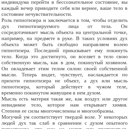
индивидума перейти в бессознательное состояние, вы
каждый вечер приводите себя или вернее, ваше тело в
состояние нечувствительности.
Роль гипнотизера и заключается в том, чтобы отделить
дух гипнотизируемого лица от тела. Он
сосредотачивает мысль объекта на центральной точке,
например, на предмете в руке. В таких условиях дух
объекта может быть свободно направляем волею
гипнотизера. Последний приказывает ему покинуть
тело. Когда это достигнуто, он вселяет в тело свою
собственную мысль, как в дом, покинутый хозяином.
Он овладевает этим телом силою своей собственной
мысли. Теперь видит, чувствует, наслаждается по
прихоти гипнотизера не объект, а дух или мысль
гипнотизера, который действует в чужом теле,
временно покинутом живущим в нем духом.
Мысль есть материя такая же, как воздух или другое
невидимое тело, которое нам открывает химия.
Степени ее силы многочисленны и многообразны.
Могучий ум соответствует твердой воле. У некоторых
людей дух так слаб в сравнении с духом опытного
гипнотизера, что они не могут ему противиться.