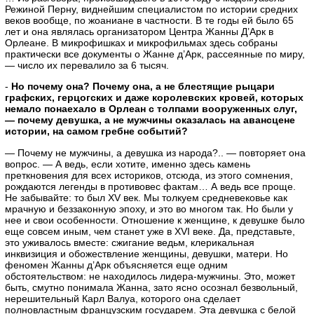
Режиной Перну, виднейшим специалистом по истории средних
веков вообще, по жоаниане в частности. В те годы ей было 65
лет и она являлась организатором Центра Жанны Д’Арк в
Орлеане. В микрофишках и микрофильмах здесь собраны
практически все документы о Жанне д’Арк, рассеянные по миру,
— число их перевалило за 6 тысяч.
-
Но почему она? Почему она, а не блестящие рыцари
графских, герцогских и даже королевских кровей, которых
немало понаехало в Орлеан с толпами вооруженных слуг,
— почему девушка, а не мужчины оказалась на авансцене
истории, на самом гребне событий?
— Почему не мужчины, а девушка из народа?.. — повторяет она
вопрос. — А ведь, если хотите, именно здесь камень
преткновения для всех историков, отсюда, из этого сомнения,
рождаются легенды в противовес фактам… А ведь все проще.
Не забывайте: то был XV век. Мы толкуем средневековье как
мрачную и беззаконную эпоху, и это во многом так. Но были у
нее и свои особенности. Отношение к женщине, к девушке было
еще совсем иным, чем станет уже в XVI веке. Да, представьте,
это уживалось вместе: сжигание ведьм, клерикальная
инквизиция и обожествление женщины, девушки, матери. Но
феномен Жанны д’Арк объясняется еще одним
обстоятельством: не находилось лидера-мужчины. Это, может
быть, смутно понимала Жанна, зато ясно осознал безвольный,
нерешительный Карл Валуа, которого она сделает
полновластным французским государем. Эта девушка с белой