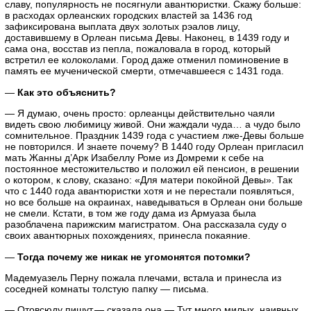
славу, популярность не посягнули авантюристки. Скажу больше:
в расходах орлеанских городских властей за 1436 год
зафиксирована выплата двух золотых рэалов лицу,
доставившему в Орлеан письма Девы. Наконец, в 1439 году и
сама она, восстав из пепла, пожаловала в город, который
встретил ее колоколами. Город даже отменил поминовение в
память ее мученической смерти, отмечавшееся с 1431 года.
—
Как это объяснить?
— Я думаю, очень просто: орлеанцы действительно чаяли
видеть свою любимицу живой. Они жаждали чуда… а чудо было
сомнительное. Праздник 1439 года с участием лже-Девы больше
не повторился. И знаете почему? В 1440 году Орлеан пригласил
мать Жанны д’Арк Изабеллу Роме из Домреми к себе на
постоянное местожительство и положил ей пенсион, в решении
о котором, к слову, сказано: «Для матери покойной Девы». Так
что с 1440 года авантюристки хотя и не перестали появляться,
но все больше на окраинах, наведываться в Орлеан они больше
не смели. Кстати, в том же году дама из Армуаза была
разоблачена парижским магистратом. Она рассказала суду о
своих авантюрных похождениях, принесла покаяние.
—
Тогда почему же никак не угомонятся потомки?
Мадемуазель Перну пожала плечами, встала и принесла из
соседней комнаты толстую папку — письма.
— Отовсюду пишут,— сказала она.— Тут много милых, наивных