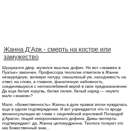
Жанна Д’Арк - смерть на костре или
замужество
Шушукался двор, мучился мыслью дофин. Но вот «экзамен в
Пуатье» закончен. Профессора теологии отметили в Жанне
незаурядную, волевую натуру, смышленый ум, находчивость на
ответ, на слово, а главное, фанатичную набожность,
соединявшуюся с непоколебимой верой в свое предназначение.
Да еще белая хоругвь, белая лилия, белый наряд — неужто
мало «знаков»?
Мало. «Божественность» Жанны в духе нравов эпохи нуждалась
еще в одном подтверждении. И вот учреждается что-то вроде
женконсультации во главе с сицилийской королевой Поландой
д’Арагон, тещей некоронованного дофина. Дамы-эксперты
подтверждают: да, Жанна целомудренна. Теологи толкуют это
как божественный знак…