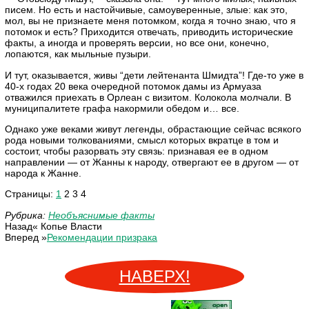
писем. Но есть и настойчивые, самоуверенные, злые: как это,
мол, вы не признаете меня потомком, когда я точно знаю, что я
потомок и есть? Приходится отвечать, приводить исторические
факты, а иногда и проверять версии, но все они, конечно,
лопаются, как мыльные пузыри.
И тут, оказывается, живы “дети лейтенанта Шмидта”! Где-то уже в
40-х годах 20 века очередной потомок дамы из Армуаза
отважился приехать в Орлеан с визитом. Колокола молчали. В
муниципалитете графа накормили обедом и… все.
Однако уже веками живут легенды, обрастающие сейчас всякого
рода новыми толкованиями, смысл которых вкратце в том и
состоит, чтобы разорвать эту связь: признавая ее в одном
направлении — от Жанны к народу, отвергают ее в другом — от
народа к Жанне.
Страницы:
1
2 3 4
Рубрика:
Необъяснимые факты
Назад« Копье Власти
Вперед »
Рекомендации призрака
НАВЕРХ!