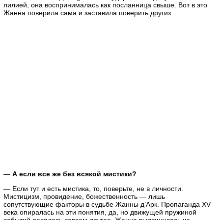
лилией, она воспринималась как посланница свыше. Вот в это
Жанна поверила сама и заставила поверить других.
—
А если все же без всякой мистики?
— Если тут и есть мистика, то, поверьте, не в личности.
Мистицизм, провидение, божественность — лишь
сопутствующие факторы в судьбе Жанны д’Арк. Пропаганда XV
века опиралась на эти понятия, да, но движущей пружиной
событий являлось совсем другое. Жанна выдвинулась из