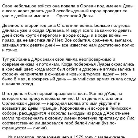
Свое небольшое войско она повела в Орлеан под именем Девы,
а всего через девять дней освобожденный город проводит ее
уже с двойным именем — Орлеанской Девы.
Девяносто второй год шла Столетняя война. Больше полугода
длилась уже и осада Орлеана. И вдруг всего за каких-то девять
дней столь крутой перелом и в ходе осады и в ходе войны —
право, да не мистика ли? Нет. Все события, сражения, вылазки,
затишья этих девяти дней — все известно нам достаточно полно
и точно.
Тут уж Жанна д’Арк знаки свои явила неопровержимо и
современникам и потомкам. Когда побережья Луары окрасились
в красный цвет, когда мост был отбит и дозорные вглядывались в
сторону неприятеля в ожидании новых штурмов, вдруг — это
было 8 мая, в воскресный день — английская армия сняла осаду
и начала отход.
В тот день и был первый праздник в честь Жанны д’Арк, на
котором она присутствовала лично. В тот день и стала она
Орлеанской Девой — народная молва это имя укрупнит и
возвысит до Девы Франции. Коронованный вскоре в Реймсском
соборе, расщедрится и король; выходцы из рода д’Арк отныне
могли присоединять к своему имени почетную приставку дю Лис,
соответственно им даровался герб белой лилии (lys по-
французски — лилия).
… Из разговора, произошедшего в 1979 году с мадемуазель