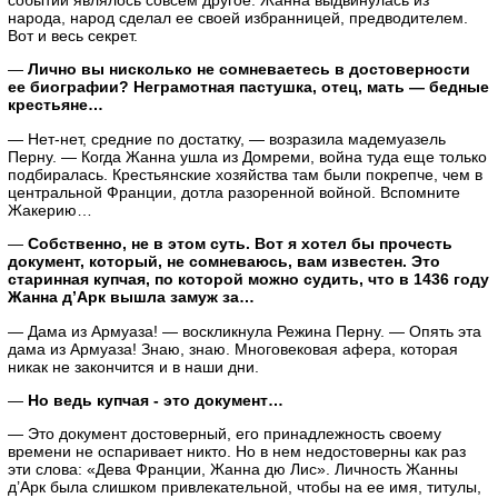
народа, народ сделал ее своей избранницей, предводителем.
Вот и весь секрет.
—
Лично вы нисколько не сомневаетесь в достоверности
ее биографии? Неграмотная пастушка, отец, мать — бедные
крестьяне…
— Нет-нет, средние по достатку, — возразила мадемуазель
Перну. — Когда Жанна ушла из Домреми, война туда еще только
подбиралась. Крестьянские хозяйства там были покрепче, чем в
центральной Франции, дотла разоренной войной. Вспомните
Жакерию…
—
Собственно, не в этом суть. Вот я хотел бы прочесть
документ, который, не сомневаюсь, вам известен. Это
старинная купчая, по которой можно судить, что в 1436 году
Жанна д’Арк вышла замуж за…
— Дама из Армуаза! — воскликнула Режина Перну. — Опять эта
дама из Армуаза! Знаю, знаю. Многовековая афера, которая
никак не закончится и в наши дни.
—
Но ведь купчая - это документ…
— Это документ достоверный, его принадлежность своему
времени не оспаривает никто. Но в нем недостоверны как раз
эти слова: «Дева Франции, Жанна дю Лис». Личность Жанны
д’Арк была слишком привлекательной, чтобы на ее имя, титулы,