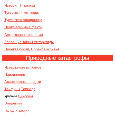
История Титаника
Тунгусский метеорит
Туринская плащаница
Необъяснимые факты
Секретные технологии
Зловещие тайны Антарктиды
Проект Россия
Проект Россия-4
,
Природные катастрофы
Извержения вулканов
Наводнения
Атмосферные осадки
Тайфуны
Торнадо
Циклоны
Ураганы
Эпидемии
Голод и засухи