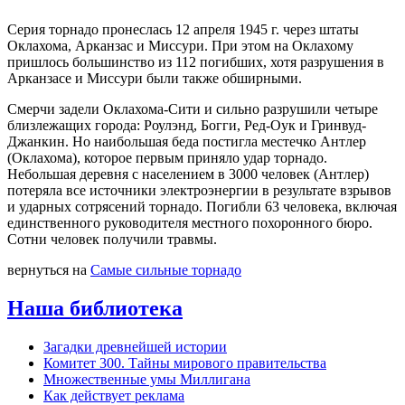
Серия торнадо пронеслась 12 апреля 1945 г. через штаты
Оклахома, Арканзас и Миссури. При этом на Оклахому
пришлось большинство из 112 погибших, хотя разрушения в
Арканзасе и Миссури были также обширными.
Смерчи задели Оклахома-Сити и сильно разрушили четыре
близлежащих города: Роулэнд, Богги, Ред-Оук и Гринвуд-
Джанкин. Но наибольшая беда постигла местечко Антлер
(Оклахома), которое первым приняло удар торнадо.
Небольшая деревня с населением в 3000 человек (Антлер)
потеряла все источники электроэнергии в результате взрывов
и ударных сотрясений торнадо. Погибли 63 человека, включая
единственного руководителя местного похоронного бюро.
Сотни человек получили травмы.
вернуться на
Самые сильные торнадо
Наша библиотека
Загадки древнейшей истории
Комитет 300. Тайны мирового правительства
Mножественные умы Миллигана
Как действует реклама