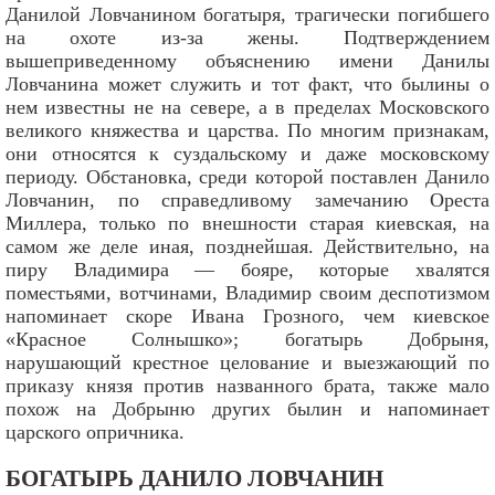
Данилой Ловчанином богатыря, трагически погибшего
на охоте из-за жены. Подтверждением
вышеприведенному объяснению имени Данилы
Ловчанина может служить и тот факт, что былины о
нем известны не на севере, а в пределах Московского
великого княжества и царства. По многим признакам,
они относятся к суздальскому и даже московскому
периоду. Обстановка, среди которой поставлен Данило
Ловчанин, по справедливому замечанию Ореста
Миллера, только по внешности старая киевская, на
самом же деле иная, позднейшая. Действительно, на
пиру Владимира — бояре, которые хвалятся
поместьями, вотчинами, Владимир своим деспотизмом
напоминает скоре Ивана Грозного, чем киевское
«Красное Солнышко»; богатырь Добрыня,
нарушающий крестное целование и выезжающий по
приказу князя против названного брата, также мало
похож на Добрыню других былин и напоминает
царского опричника.
БОГАТЫРЬ ДАНИЛО ЛОВЧАНИН