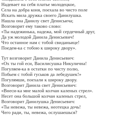
Надевает на себя платье молодецкое,
Села на добра коня, поехала во чисто поле
Искать мила дружка своего Данилушка.
Нашла она Данилу свет Денисьича;
Возговорит ему таково слово:
«Ты надежинька, надежа, мой сердечный друг,
Да уж молодой Данила Денисьевич!
Что останное нам с тобой свиданьице!
Поедем-ка с тобою к широку двору».
Тут возговорит Данила Денисьевич:
«Ох ты гой еси, Василисушка Никулична!
Погуляем-ка в остатки по чисту полю,
Побьем с тобой гуськов да лебедушек!»
Погулямши, поехали к широку двору.
Возговорит Данила свет Денисьевич:
«Внеси-ка мне малой колчан каленых стрел».
Несет она большой колчан каленых стрел,
Возговорит Данилушка Денисьевич:
«Ты невежа, ты невежа, неотецка дочь!
Чего ради, ты, невежа, ослушаешься?