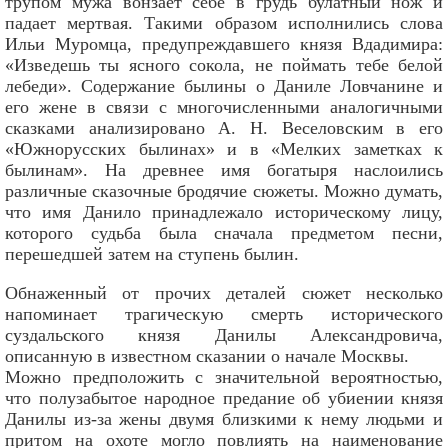
трупом мужа вонзает себе в грудь булатный нож и
падает мертвая. Такими образом исполнились слова
Ильи Муромца, предупреждавшего князя Вдадимира:
«Изведешь ты ясного сокола, не поймать тебе белой
лебеди». Содержание былины о Даниле Ловчанине и
его жене в связи с многочисленными аналогичными
сказками анализировано А. Н. Веселовским в его
«Южнорусских былинах» и в «Мелких заметках к
былинам». На древнее имя богатыря наслоились
различные сказочные бродячие сюжеты. Можно думать,
что имя Данило принадлежало историческому лицу,
которого судьба была сначала предметом песни,
перешедшей затем на ступень былин.
Обнаженный от прочих деталей сюжет несколько
напоминает трагическую смерть исторического
суздальского князя Данилы Александровича,
описанную в известном сказании о начале Москвы.
Можно предположить с значительной вероятностью,
что полузабытое народное предание об убиении князя
Данилы из-за жены двумя близкими к нему людьми и
притом на охоте могло повлиять на наименование