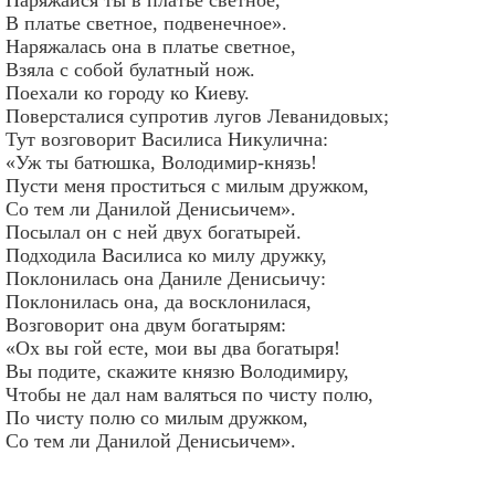
В платье светное, подвенечное».
Наряжалась она в платье светное,
Взяла с собой булатный нож.
Поехали ко городу ко Киеву.
Поверсталися супротив лугов Леванидовых;
Тут возговорит Василиса Никулична:
«Уж ты батюшка, Володимир-князь!
Пусти меня проститься с милым дружком,
Со тем ли Данилой Денисьичем».
Посылал он с ней двух богатырей.
Подходила Василиса ко милу дружку,
Поклонилась она Даниле Денисьичу:
Поклонилась она, да восклонилася,
Возговорит она двум богатырям:
«Ох вы гой есте, мои вы два богатыря!
Вы подите, скажите князю Володимиру,
Чтобы не дал нам валяться по чисту полю,
По чисту полю со милым дружком,
Со тем ли Данилой Денисьичем».