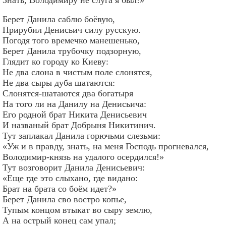
Берет Данила саблю боёвую,
Прирубил Денисьич силу русскую.
Погодя того времечко манешенько,
Берет Данила трубочку подзорную,
Глядит ко городу ко Киеву:
Не два слона в чистым поле слонятся,
Не два сыры дуба шатаются:
Слонятся-шатаются два богатыря
На того ли на Данилу на Денисьича:
Его родной брат Никита Денисьевич
И названый брат Добрыня Никитинич.
Тут заплакал Данила горючьми слезьми:
«Уж и в правду, знать, на меня Господь прогневался,
Володимир-князь на удалого осердился!»
Тут возговорит Данила Денисьевич:
«Еще где это слыхано, где видано:
Брат на брата со боём идет?»
Берет Данила сво востро копье,
Тупым концом втыкат во сыру землю,
А на острый конец сам упал;