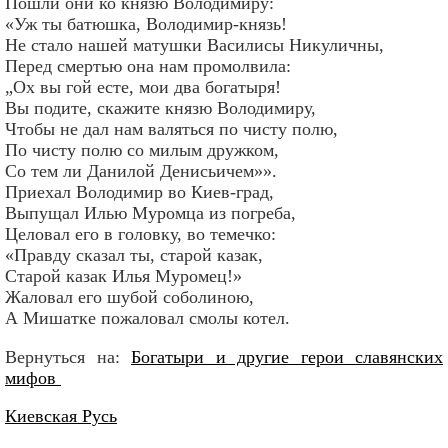
Пошли они ко князю Володимиру:
«Уж ты батюшка, Володимир-князь!
Не стало нашей матушки Василисы Никуличны,
Перед смертью она нам промолвила:
„Ох вы гой есте, мои два богатыря!
Вы подите, скажите князю Володимиру,
Чтобы не дал нам валяться по чисту полю,
По чисту полю со милым дружком,
Со тем ли Данилой Денисьичем»».
Приехал Володимир во Киев-град,
Выпущал Илью Муромца из погреба,
Целовал его в головку, во темечко:
«Правду сказал ты, старой казак,
Старой казак Илья Муромец!»
Жаловал его шубой соболиною,
А Мишатке пожаловал смолы котел.
Вернуться на:
Богатыри и другие герои славянских
мифов
Киевская Русь