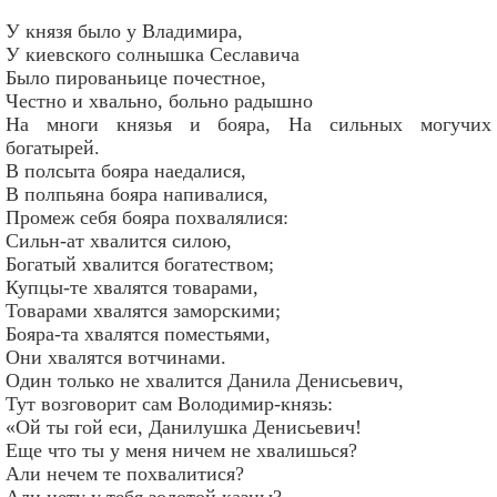
У князя было у Владимира,
У киевского солнышка Сеславича
Было пированьице почестное,
Честно и хвально, больно радышно
На многи князья и бояра, На сильных могучих
богатырей.
В полсыта бояра наедалися,
В полпьяна бояра напивалися,
Промеж себя бояра похвалялися:
Сильн-ат хвалится силою,
Богатый хвалится богатеством;
Купцы-те хвалятся товарами,
Товарами хвалятся заморскими;
Бояра-та хвалятся поместьями,
Они хвалятся вотчинами.
Один только не хвалится Данила Денисьевич,
Тут возговорит сам Володимир-князь:
«Ой ты гой еси, Данилушка Денисьевич!
Еще что ты у меня ничем не хвалишься?
Али нечем те похвалитися?
Али нету у тебя золотой казны?