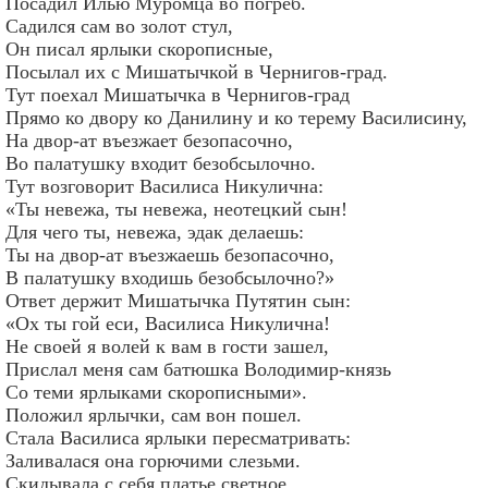
Посадил Илью Муромца во погреб.
Садился сам во золот стул,
Он писал ярлыки скорописные,
Посылал их с Мишатычкой в Чернигов-град.
Тут поехал Мишатычка в Чернигов-град
Прямо ко двору ко Данилину и ко терему Василисину,
На двор-ат въезжает безопасочно,
Во палатушку входит безобсылочно.
Тут возговорит Василиса Никулична:
«Ты невежа, ты невежа, неотецкий сын!
Для чего ты, невежа, эдак делаешь:
Ты на двор-ат въезжаешь безопасочно,
В палатушку входишь безобсылочно?»
Ответ держит Мишатычка Путятин сын:
«Ох ты гой еси, Василиса Никулична!
Не своей я волей к вам в гости зашел,
Прислал меня сам батюшка Володимир-князь
Со теми ярлыками скорописными».
Положил ярлычки, сам вон пошел.
Стала Василиса ярлыки пересматривать:
Заливалася она горючими слезьми.
Скидывала с себя платье светное,