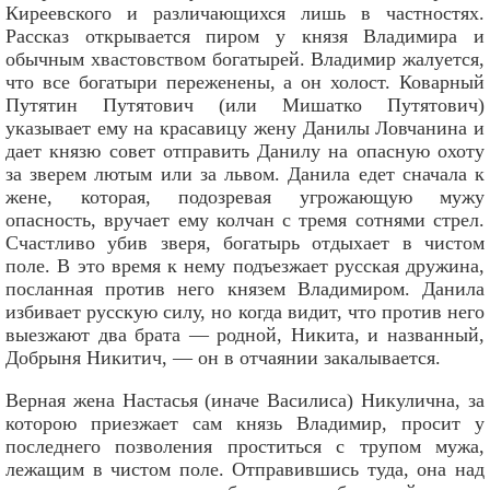
Киреевского и различающихся лишь в частностях.
Рассказ открывается пиром у князя Владимира и
обычным хвастовством богатырей. Владимир жалуется,
что все богатыри переженены, а он холост.
Коварный
Путятин Путятович (или Мишатко Путятович)
указывает ему на красавицу жену Данилы Ловчанина и
дает князю совет отправить Данилу на опасную охоту
за зверем лютым или за львом. Данила едет сначала к
жене, которая, подозревая угрожающую мужу
опасность, вручает ему колчан с тремя сотнями стрел.
Счастливо убив зверя, богатырь отдыхает в чистом
поле. В это время к нему подъезжает русская дружина,
посланная против него князем Владимиром. Данила
избивает русскую силу, но когда видит, что против него
выезжают два брата — родной, Никита, и названный,
Добрыня Никитич, — он в отчаянии закалывается.
Верная жена Настасья (иначе Василиса) Никулична, за
которою приезжает сам князь Владимир, просит у
последнего позволения проститься с трупом мужа,
лежащим в чистом поле. Отправившись туда, она над