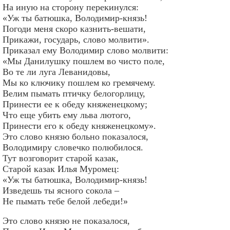
На иную на сторону перекинулся:
«Уж ты батюшка, Володимир-князь!
Погоди меня скоро казнить-вешати,
Прикажи, государь, слово молвити».
Приказал ему Володимир слово молвити:
«Мы Данилушку пошлем во чисто поле,
Во те ли луга Леванидовы,
Мы ко ключику пошлем ко гремячему.
Велим пымать птичку белогорлицу,
Принести ее к обеду княженецкому;
Что еще убить ему льва лютого,
Принести его к обеду княженецкому».
Это слово князю больно показалося,
Володимиру словечко полюбилося.
Тут возговорит старой казак,
Старой казак Илья Муромец:
«Уж ты батюшка, Володимир-князь!
Изведешь ты ясного сокола –
Не пымать тебе белой лебеди!»
Это слово князю не показалося,