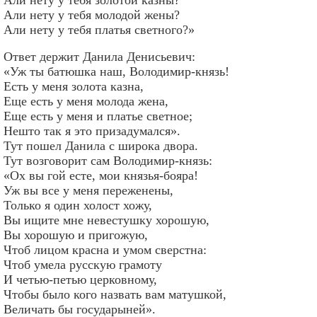
Али нету у тебя молодой жены?
Али нету у тебя платья светного?»
Ответ держит Данила Денисьевич:
«Уж ты батюшка наш, Володимир-князь!
Есть у меня золота казна,
Еще есть у меня молода жена,
Еще есть у меня и платье светное;
Нешто так я это призадумался».
Тут пошел Данила с широка двора.
Тут возговорит сам Володимир-князь:
«Ох вы гой есте, мои князья-бояра!
Уж вы все у меня переженены,
Только я один холост хожу,
Вы ищите мне невестушку хорошую,
Вы хорошую и пригожую,
Чтоб лицом красна и умом сверстна:
Чтоб умела русскую грамоту
И четью-петью церковному,
Чтобы было кого назвать вам матушкой,
Величать бы государыней».