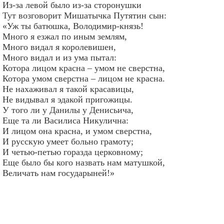
Из-за левой было из-за сторонушки
Тут возговорит Мишатычка Путятин сын:
«Уж ты батюшка, Володимир-князь!
Много я езжал по иным землям,
Много видал я королевишен,
Много видал и из ума пытал:
Котора лицом красна – умом не сверстна,
Котора умом сверстна – лицом не красна.
Не нахаживал я такой красавицы,
Не видывал я эдакой пригожицы.
У того ли у Данилы у Денисьича,
Еще та ли Василиса Никулична:
И лицом она красна, и умом сверстна,
И русскую умеет больно грамоту;
И четью-петью горазда церковному;
Еще было бы кого назвать нам матушкой,
Величать нам государыней!»