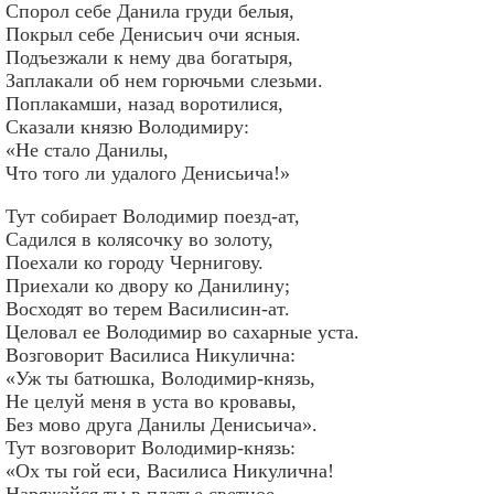
Спорол себе Данила груди белыя,
Покрыл себе Денисьич очи ясныя.
Подъезжали к нему два богатыря,
Заплакали об нем горючьми слезьми.
Поплакамши, назад воротилися,
Сказали князю Володимиру:
«Не стало Данилы,
Что того ли удалого Денисьича!»
Тут собирает Володимир поезд-ат,
Садился в колясочку во золоту,
Поехали ко городу Чернигову.
Приехали ко двору ко Данилину;
Восходят во терем Василисин-ат.
Целовал ее Володимир во сахарные уста.
Возговорит Василиса Никулична:
«Уж ты батюшка, Володимир-князь,
Не целуй меня в уста во кровавы,
Без мово друга Данилы Денисьича».
Тут возговорит Володимир-князь:
«Ох ты гой еси, Василиса Никулична!
Наряжайся ты в платье светное,