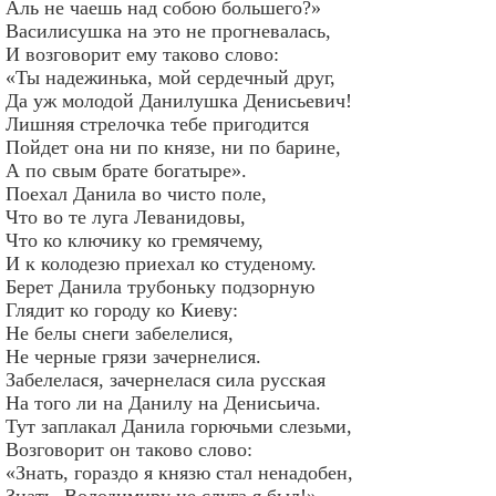
Аль не чаешь над собою большего?»
Василисушка на это не прогневалась,
И возговорит ему таково слово:
«Ты надежинька, мой сердечный друг,
Да уж молодой Данилушка Денисьевич!
Лишняя стрелочка тебе пригодится
Пойдет она ни по князе, ни по барине,
А по свым брате богатыре».
Поехал Данила во чисто поле,
Что во те луга Леванидовы,
Что ко ключику ко гремячему,
И к колодезю приехал ко студеному.
Берет Данила трубоньку подзорную
Глядит ко городу ко Киеву:
Не белы снеги забелелися,
Не черные грязи зачернелися.
Забелелася, зачернелася сила русская
На того ли на Данилу на Денисьича.
Тут заплакал Данила горючьми слезьми,
Возговорит он таково слово:
«Знать, гораздо я князю стал ненадобен,
Знать, Володимиру не слуга я был!»