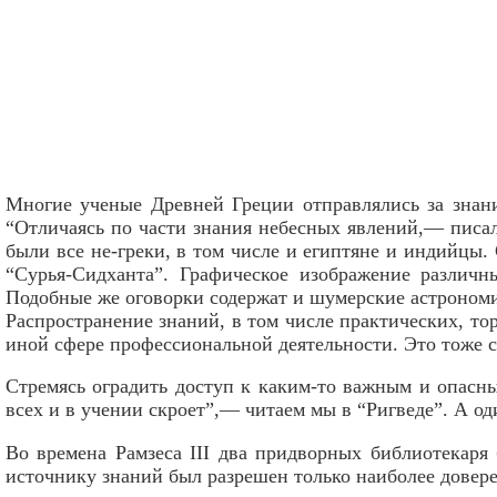
Многие ученые Древней Греции отправлялись за знани
“Отличаясь по части знания небесных явлений,— писа
были все не-греки, в том числе и египтяне и индийцы
“Сурья-Сидханта”. Графическое изображение различн
Подобные же оговорки содержат и шумерские астрономи
Распространение знаний, в том числе практических, т
иной сфере профессиональной деятельности. Это тоже с
Стремясь оградить доступ к каким-то важным и опасны
всех и в учении скроет”,— читаем мы в “Ригведе”. А од
Во времена Рамзеса III два придворных библиотекаря
источнику знаний был разрешен только наиболее довер