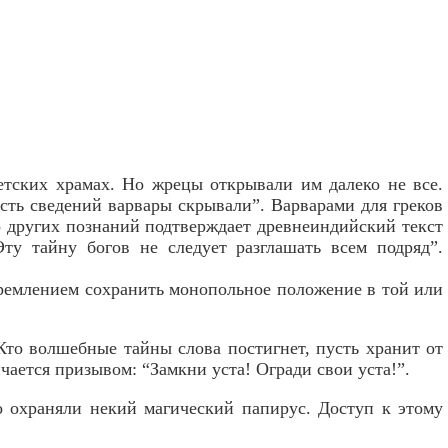
етских храмах. Но жрецы открывали им далеко не все.
ть сведений варвары скрывали”. Варварами для греков
о других познаний подтверждает древнеиндийский текст
ту тайну богов не следует разглашать всем подряд”.
тремлением сохранить монопольное положение в той или
Кто волшебные тайны слова постигнет, пусть хранит от
чается призывом: “Замкни уста! Огради свои уста!”.
о охраняли некий магический папирус. Доступ к этому