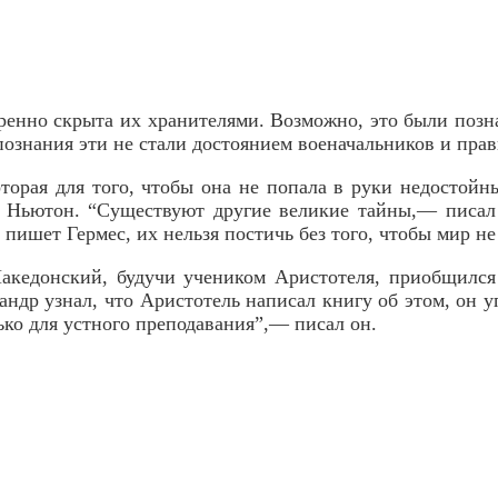
еренно скрыта их хранителями. Возможно, это были поз
ознания эти не стали достоянием военачальников и прав
торая для того, чтобы она не попала в руки недостойн
и Ньютон. “Существуют другие великие тайны,— писал
ишет Гермес, их нельзя постичь без того, чтобы мир не
Македонский, будучи учеником Аристотеля, приобщилс
андр узнал, что Аристотель написал книгу об этом, он у
ько для устного преподавания”,— писал он.