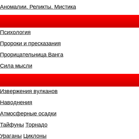
Аномалии. Реликты. Мистика
Психология
Пророки и пресказания
Прорицательница Ванга
Сила мысли
Извержения вулканов
Наводнения
Атмосферные осадки
Тайфуны
Торнадо
Ураганы
Циклоны