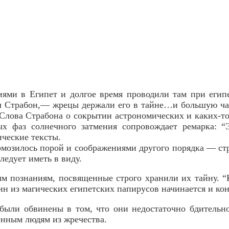
ями в Египет и долгое время проводили там при егип
л Страбон,— жрецы держали его в тайне…и большую час
. Слова Страбона о сокрытии астрономических и каких-т
ых фаз солнечного затмения сопровождает ремарка: “Э
ческие тексты.
ормозилось порой и соображениями другого порядка — с
ледует иметь в виду.
м познаниям, посвященные строго хранили их тайну. “
ин из магических египетских папирусов начинается и кон
 были обвинены в том, что они недостаточно бдительн
енным людям из жречества.