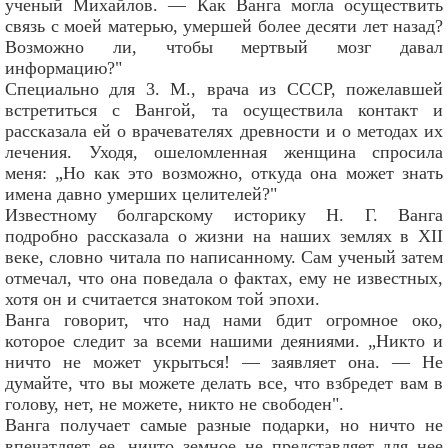
ученый Михайлов. — Как Ванга могла осуществить
связь с моей матерью, умершей более десяти лет назад?
Возможно ли, чтобы мертвый мозг давал
информацию?"
Специально для 3. М., врача из СССР, пожелавшей
встретиться с Вангой, та осуществила контакт и
рассказала ей о врачевателях древности и о методах их
лечения. Уходя, ошеломленная женщина спросила
меня: „Но как это возможно, откуда она может знать
имена давно умерших целителей?"
Известному болгарскому историку Н. Г. Ванга
подробно рассказала о жизни на наших землях в XII
веке, словно читала по написанному. Сам ученый затем
отмечал, что она поведала о фактах, ему не известных,
хотя он и считается знатоком той эпохи.
Ванга говорит, что над нами бдит огромное око,
которое следит за всеми нашими деяниями. „Никто и
ничто не может укрыться! — заявляет она. — Не
думайте, что вы можете делать все, что взбредет вам в
голову, нет, не можете, никто не свободен".
Ванга получает самые разные подарки, но ничто не
впечатляет ее, ничто земное не представляет для нее