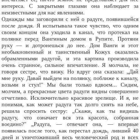
интереса. С закрытыми глазами она наблюдает за
неизвестными для нас явлениями.
Однажды мы заговорили с ней о радуге, появившейся
после дождя. Я испытывала такое чувство, что одним
своим концом она уходила в канал, что протекал на
полянке перед Вангиным домом в Рупите. Протяни
руку — и дотронешься до нее. Дом Ванги и этот
необыкновенный и таинственный Кожух оказались
обрамленными радугой, и эта картина производила
очень странное, сильное впечатление. Я молчала, не
говоря сестре, что вижу. Но вдруг она сказала: „Дай
мне руку. Давай выйдем на полянку, поближе к каналу,
возьми и стул!" Мы были только вдвоем... Сидим,
молчим, а прекрасные цвета радуги видны совершенно
отчетливо. Исключительно красивое зрелище. И я, не
понимая, как может радуга так долго сиять на небе,
решила спросить сестру: „Скажи, как ты видишь
радугу, что означает вся эта красота, собранная
воедино?" „Радуга, — отвечает она, — впервые
появилась после того, как перестал дождь, ливший 40
дней и уничтоживший весь человеческий род и всех