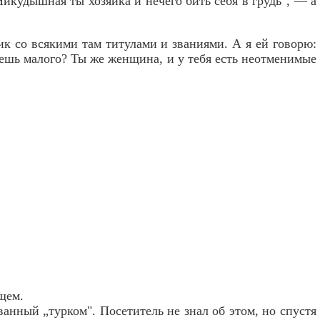
Никудышная ты хозяйка и нечего бить себя в грудь", — а
к со всякими там титулами и званиями. А я ей говорю:
наешь малого? Ты же женщина, и у тебя есть неотменимые
щем.
званный „турком". Посетитель не знал об этом, но спустя