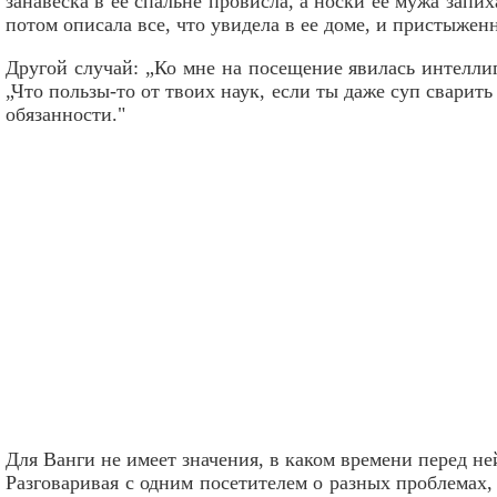
занавеска в ее спальне провисла, а носки ее мужа запи
потом описала все, что увидела в ее доме, и пристыжен
Другой случай: „Ко мне на посещение явилась интелли
„Что пользы-то от твоих наук, если ты даже суп сварит
обязанности."
Для Ванги не имеет значения, в каком времени перед 
Разговаривая с одним посетителем о разных проблемах, о