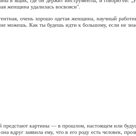
ханы в ящик, где он держит инструменты, и говорю ей:
„
ная женщина удалилась восвояси".
гентная, очень хорошо одетая женщина, научный работни
ь не можешь. Как ты будешь идти к большому, если не з
ней предстают картины — в прошлом, настоящем или буду
на вдруг заявила ему, что в его роду есть человек, про