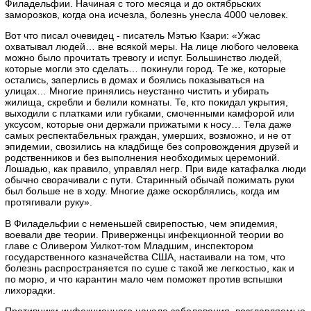
Филадельфии. Начиная с того месяца и до октябрьских
заморозков, когда она исчезла, болезнь унесла 4000 человек.
Вот что писал очевидец - писатель Мэтью Кзари: «Ужас
охватывал людей… вне всякой меры. На лице любого человека
можно было прочитать тревогу и испуг. Большинство людей,
которые могли это сделать… покинули город. Те же, которые
остались, заперлись в домах и боялись показываться на
улицах… Многие принялись неустанно чистить и убирать
жилища, скребли и белили комнаты. Те, кто покидал укрытия,
выходили с платками или губками, смоченными камфорой или
уксусом, которые они держали прижатыми к носу… Тела даже
самых респектабельных граждан, умерших, возможно, и не от
эпидемии, свозились на кладбище без сопровождения друзей и
родственников и без выполнения необходимых церемоний.
Лошадью, как правило, управлял негр. При виде катафалка люди
обычно сворачивали с пути. Старинный обычай пожимать руки
был больше не в ходу. Многие даже оскорблялись, когда им
протягивали руку».
В Филадельфии с неменьшей свирепостью, чем эпидемия,
воевали две теории. Приверженцы инфекционной теории во
главе с Оливером Уилкот-том Младшим, инспектором
государственного казначейства США, настаивали на том, что
болезнь распространяется по суше с такой же легкостью, как и
по морю, и что карантин мало чем поможет против вспышки
лихорадки.