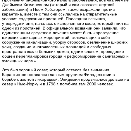
Противники инфекционного начала заболевания, возглавляемые
Джеймсом Хатчинсоном (который и сам оказался жертвой
заболевания) и Ноем Уэбстером, также возражали против
карантина, вместе с тем они ссылались на отвратительные
условия содержания пристаней. Последняя вспышка,
утверждали они, началась с испорченного кофе, который гнил на
одной из пристаней. В официальном возвании они заявили, что
единственным средством лечения может быть «проведение
широких санитарных мероприятий, включающих в себя
сооружение канализации, уборку отбросов, озеленение широких
улиц, создание многочисленных площадей и свободных
пространств возле больших домов, одним словом, проведение
общей перепланировки города и реформирование санитарных и
жилищных норм».
Это был хороший совет, который остался без внимания.
Карантин же оставался главным оружием Филадельфии в
борьбе с желтой лихорадкой. Эпидемия продвигалась дальше на
север к Нью-Йорку и в 1798 г. погубила там 2000 человек.