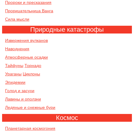
Пророки и пресказания
Прорицательница Ванга
Сила мысли
Природные катастрофы
Извержения вулканов
Наводнения
Атмосферные осадки
Тайфуны
Торнадо
Ураганы
Циклоны
Эпидемии
Голод и засухи
Лавины и оползни
Ледяные и снежные бури
Космос
Планетарная космогония