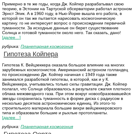
Примерно в те же годы, когда Дж. Койпер разрабатывал свою
теорию, в Эстонии на Тартуской обсерватории работал астроном
Эрнст Эпик. А в 1960 году, в Нью-Йорке вышла его работа, в
которой он так же пытается нарисовать космогоническую
картину. го не интересует вопрос о происхождении первичной
туманности. За исходные данные он берет существование
Солнца и готовой туманности около него. Так сказать, дано!
[далее…]
рубрика:
Планетарная космогония
Гипотеза Койпера
Гипотеза К. Вейцзеккера оказала большое влияние на многих
зарубежных космогонистов. Американский астроном голландец
по происхождению Дж. Койпер начиная с 1949 года также
занимался разработкой гипотезы, в которой, как и у К.
Вейцзеккера, учитывались только силы гравитации. Дж. Койпер
полагал, что Солнце образовалось в результате сжатия плотного
облака межзвездного газа. При этом вокруг новообразовавшейся
звезды сохранилась туманность в форме диска с радиусом в
несколько десятков астрономических единиц. Из этого-то
строительного материала большие вихри вейцзеккеровского
типа и образовали большие и рыхлые протопланеты.
[далее…]
рубрика:
Планетарная космогония