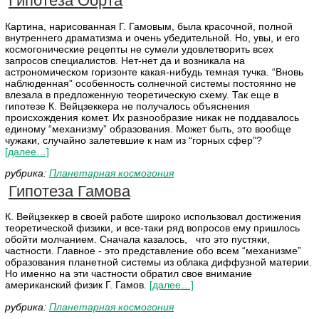
Гипотеза Оорта
Картина, нарисованная Г. Гамовым, была красочной, полной
внутреннего драматизма и очень убедительной. Но, увы, и его
космогонические рецепты не сумели удовлетворить всех
запросов специалистов. Нет-нет да и возникала на
астрономическом горизонте какая-нибудь темная тучка. “Вновь
наблюденная” особенность солнечной системы постоянно не
влезала в предложенную теоретическую схему. Так еще в
гипотезе К. Вейцзеккера не получалось объяснения
происхождения комет. Их разнообразие никак не поддавалось
единому “механизму” образования. Может быть, это вообще
чужаки, случайно залетевшие к нам из “горных сфер”?
[далее…]
рубрика:
Планетарная космогония
Гипотеза Гамова
К. Вейцзеккер в своей работе широко использовал достижения
теоретической физики, и все-таки ряд вопросов ему пришлось
обойти молчанием. Сначала казалось, что это пустяки,
частности. Главное - это представление обо всем “механизме”
образования планетной системы из облака диффузной материи.
Но именно на эти частности обратил свое внимание
американский физик Г. Гамов.
[далее…]
рубрика:
Планетарная космогония