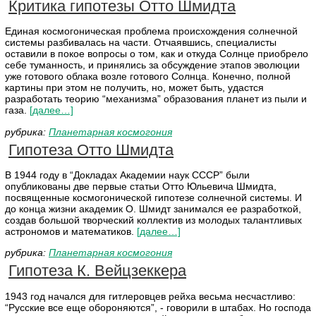
Критика гипотезы Отто Шмидта
Единая космогоническая проблема происхождения солнечной
системы разбивалась на части. Отчаявшись, специалисты
оставили в покое вопросы о том, как и откуда Солнце приобрело
себе туманность, и принялись за обсуждение этапов эволюции
уже готового облака возле готового Солнца. Конечно, полной
картины при этом не получить, но, может быть, удастся
разработать теорию “механизма” образования планет из пыли и
газа.
[далее…]
рубрика:
Планетарная космогония
Гипотеза Отто Шмидта
В 1944 году в “Докладах Академии наук СССР” были
опубликованы две первые статьи Отто Юльевича Шмидта,
посвященные космогонической гипотезе солнечной системы. И
до конца жизни академик О. Шмидт занимался ее разработкой,
создав большой творческий коллектив из молодых талантливых
астрономов и математиков.
[далее…]
рубрика:
Планетарная космогония
Гипотеза К. Вейцзеккера
1943 год начался для гитлеровцев рейха весьма несчастливо:
“Русские все еще обороняются”, - говорили в штабах. Но господа