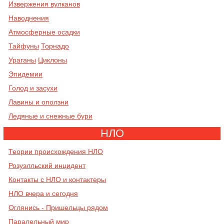
Извержения вулканов
Наводнения
Атмосферные осадки
Тайфуны
Торнадо
Ураганы
Циклоны
Эпидемии
Голод и засухи
Лавины и оползни
Ледяные и снежные бури
НЛО
Теории происхождения НЛО
Розуэлльский инцидент
Контакты с НЛО и контактеры
НЛО вчера и сегодня
Оглянись - Пришельцы рядом
Паралельный мир