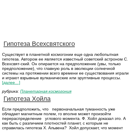
Гипотеза Всехсвятского
Существует в планетной космогонии еще одна любопытная
гипотеза. Автором ее является известный советский астроном С.
Всехсвят-ский. Он опирается на предположение (увы, только
предположение), что главную роль в эволюции солнечной
системы на протяжении всего времени ее существования играли
и играют взрывные вулканические или эруптивные процессы.
[далее…]
рубрика:
Планетарная космогония
Гипотеза Хойла
Если предположить, что первоначальная туманность уже
обладает магнитным полем, го вполне может произойти
перераспределение углового момента. Ф. Хойл доказал это. А
как быть с различием плотностей планет, с которым не
справилась гипотеза X. Альвена? Хойл допускает, что момент