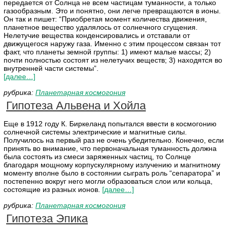
передается от Солнца не всем частицам туманности, а только
газообразным. Это и понятно, они легче превращаются в ионы.
Он так и пишет: “Приобретая момент количества движения,
планетное вещество удалялось от солнечного сгущения.
Нелетучие вещества конденсировались и отставали от
движущегося наружу газа. Именно с этим процессом связан тот
факт, что планеты земной группы: 1) имеют малые массы; 2)
почти полностью состоят из нелетучих веществ; 3) находятся во
внутренней части системы”.
[далее…]
рубрика:
Планетарная космогония
Гипотеза Альвена и Хойла
Еще в 1912 году К. Биркеланд попытался ввести в космогонию
солнечной системы электрические и магнитные силы.
Получилось на первый раз не очень убедительно. Конечно, если
принять во внимание, что первоначальная туманность должна
была состоять из смеси заряженных частиц, то Солнце
благодаря мощному корпускулярному излучению и магнитному
моменту вполне было в состоянии сыграть роль “сепаратора” и
постепенно вокруг него могли образоваться слои или кольца,
состоящие из разных ионов.
[далее…]
рубрика:
Планетарная космогония
Гипотеза Эпика