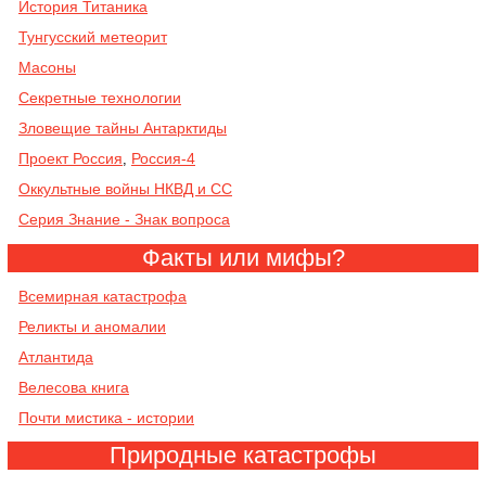
История Титаника
Тунгусский метеорит
Масоны
Секретные технологии
Зловещие тайны Антарктиды
Проект Россия
Россия-4
,
Оккультные войны НКВД и СС
Серия Знание - Знак вопроса
Факты или мифы?
Всемирная катастрофа
Реликты и аномалии
Атлантида
Велесова книга
Почти мистика - истории
Природные катастрофы