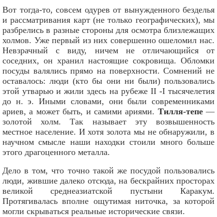
Вот тогда-то, совсем одурев от вынужденного безделья
и рассматривания карт (не только географических), мы
разбрелись в разные стороны для осмотра близлежащих
холмов. Уже первый из них совершенно ошеломил нас.
Невзрачный с виду, ничем не отличающийся от
соседних, он хранил настоящие сокровища. Обломки
посуды валялись прямо на поверхности. Сомнений не
оставалось: люди (кто бы они ни были) пользовались
этой утварью и жили здесь на рубеже II -I тысячелетия
до н. э. Иными словами, они были современниками
ариев, а может быть, и самими ариями.
Тилля-тепе
—
золотой холм. Так называет эту возвышенность
местное население. И хотя золота мы не обнаружили, в
научном смысле наши находки стоили много больше
этого драгоценного металла.
Дело в том, что точно такой же посудой пользовались
люди, жившие далеко отсюда, на бескрайних просторах
великой среднеазиатской пустыни Каракум.
Протягивалась вполне ощутимая ниточка, за которой
могли скрываться реальные исторические связи.