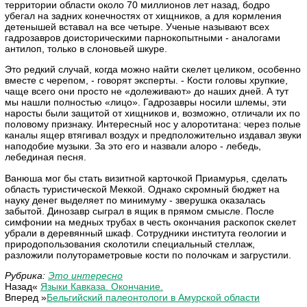
территории области около 70 миллионов лет назад, бодро
убегал на задних конечностях от хищников, а для кормления
детенышей вставал на все четыре. Ученые называют всех
гадрозавров доисторическими парнокопытными - аналогами
антилоп, только в слоновьей шкуре.
Это редкий случай, когда можно найти скелет целиком, особенно
вместе с черепом, - говорят эксперты. - Кости головы хрупкие,
чаще всего они просто не «долеживают» до наших дней. А тут
мы нашли полностью «лицо». Гадрозавры носили шлемы, эти
наросты были защитой от хищников и, возможно, отличали их по
половому признаку. Интересный нос у алоротитана: через полые
каналы ящер втягивал воздух и предположительно издавал звуки
наподобие музыки. За это его и назвали алоро - лебедь,
лебединая песня.
Ванюша мог бы стать визитной карточкой Приамурья, сделать
область туристической Меккой. Однако скромный бюджет на
науку денег выделяет по минимуму - зверушка оказалась
забытой. Динозавр сыграл в ящик в прямом смысле. После
симфонии на медных трубах в честь окончания раскопок скелет
убрали в деревянный шкаф. Сотрудники института геологии и
природопользования сколотили специальный стеллаж,
разложили полутораметровые кости по полочкам и загрустили.
Рубрика:
Это интересно
Назад«
Языки Кавказа. Окончание.
Вперед »
Бельгийский палеонтологи в Амурской области