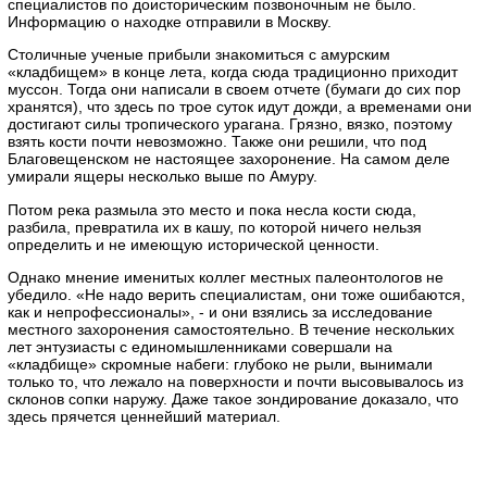
специалистов по доисторическим позвоночным не было.
Информацию о находке отправили в Москву.
Столичные ученые прибыли знакомиться с амурским
«кладбищем» в конце лета, когда сюда традиционно приходит
муссон. Тогда они написали в своем отчете (бумаги до сих пор
хранятся), что здесь по трое суток идут дожди, а временами они
достигают силы тропического урагана. Грязно, вязко, поэтому
взять кости почти невозможно. Также они решили, что под
Благовещенском не настоящее захоронение. На самом деле
умирали ящеры несколько выше по Амуру.
Потом река размыла это место и пока несла кости сюда,
разбила, превратила их в кашу, по которой ничего нельзя
определить и не имеющую исторической ценности.
Однако мнение именитых коллег местных палеонтологов не
убедило. «Не надо верить специалистам, они тоже ошибаются,
как и непрофессионалы», - и они взялись за исследование
местного захоронения самостоятельно. В течение нескольких
лет энтузиасты с единомышленниками совершали на
«кладбище» скромные набеги: глубоко не рыли, вынимали
только то, что лежало на поверхности и почти высовывалось из
склонов сопки наружу. Даже такое зондирование доказало, что
здесь прячется ценнейший материал.