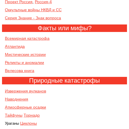
Проект Россия
Россия-4
,
Оккультные войны НКВД и СС
Серия Знание - Знак вопроса
Факты или мифы?
Всемирная катастрофа
Атлантида
Мистические истории
Реликты и аномалии
Велесова книга
Природные катастрофы
Извержения вулканов
Наводнения
Атмосферные осадки
Тайфуны
Торнадо
Циклоны
Ураганы