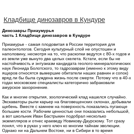
Кладбище динозавров в Кундуре
Динозавры Приаумурья
часть 1 Кладбище динозавров в Кундуре
Приамурье - самая плодовитая в России территория для
палеонтологов. Сегодня культурный слой не опустошен и
наполовину, несмотря на то, что раскопки ведутся с 80-х годов и
из земли уже вынуто два целых скелета. Кстати, если бы не
настойчивость и энтузиазм кандидата геолого-минералогических
наук Леонида Болотского, то гадрозаврам (именно к этому виду
ящеров относятся вымершие обитатели наших равнин и сопок)
вряд ли бы была суждена жизнь после смерти. Потому что в 40-х
годах московские специалисты категорично забраковали
амурское захоронение.
Как и многие открытия, зоологический клад нашелся случайно.
Экскаваторы рыли карьер на благовещенских склонах, добывали
щебень. Вместе с камнем на поверхность показались пугающе
большие кости. Рабочим ценностью они показались небольшой,
а вот школьник Иван Бастрыкин подобрал несколько
экземпляров и отнес краеведу Новикову-Даурскому. Тот сразу
понял, что в руках у него ключ ко многим тайнам эволюции.
Однако ни на Дальнем Востоке, ни в Сибири в то время