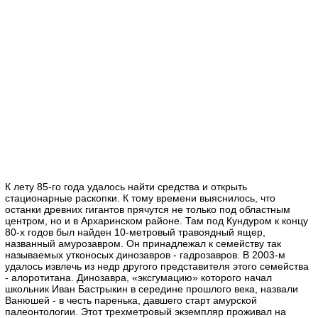
К лету 85-го года удалось найти средства и открыть
стационарные раскопки. К тому времени выяснилось, что
останки древних гигантов прячутся не только под областным
центром, но и в Архаринском районе. Там под Кундуром к концу
80-х годов был найден 10-метровый травоядный ящер,
названный амурозавром. Он принадлежал к семейству так
называемых утконосых динозавров - гадрозавров. В 2003-м
удалось извлечь из недр другого представителя этого семейства
- алоротитана. Динозавра, «эксгумацию» которого начал
школьник Иван Бастрыкин в середине прошлого века, назвали
Ванюшей - в честь паренька, давшего старт амурской
палеонтологии. Этот трехметровый экземпляр проживал на