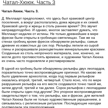
Чатал-Хююк. Часть 3
Чатал-Хююк. Часть 3.
Д. Меллаарт предположил, что здесь был храмовой центр
поселения, а вокруг располагались дома жрецов и их семей.
Храмовой центр и жрецы в столь раннее время? Это звучит
неправдоподобно. И однако, многое заставляет думать, что
Меллаарт недалек от истины. Не только древнейшие в мире
фрески были открыты в гробницах-святилищах. Там же на
стенах гробниц кроме фресок обнаружили рельефы, самые
древние из известных до сих пор. Рельефы лепили из сырой
глины и раскрашивали разноцветными минеральными красками.
Созданные из столь непрочного материала, они, конечно, не
могли долго противостоять времени, и художники Чатал-Хююка
их очень часто подновляли и реставрировали.
В одной из гробниц были обнаружены рельефы двух леопардов,
поразительно точно воспроизводящие оригинал. Но каково же
было удивление археологов, когда под первым рельефом
оказались второй, третий, четвертый. Стало ясно, что по мере
разрушения рельефа на его месте создавался точно такой же,
затем другой, третий и так далее. Сорок рельефов с леопардами
были открыты один под другим! Это упорное воспроизведение
свидетельствует о том, что рельефы, как и фрески, для жителей
Чатал-Хююка были не только художественным украшением, а
связывались с религиозным ритуалом. Последующие находки
подтвердили эти предположения.