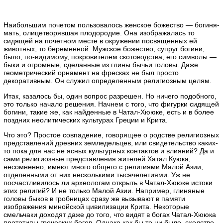
Наибольшим почетом пользовалось женское божество — богиня-
мать, олицетворявшая плодородие. Она изображалась то
сидящей на почетном месте в окружении посвященных ей
животных, то беременной. Мужское божество, супруг богини,
было, по-видимому, покровителем скотоводства, его символы —
быки и огромные, сделанные из глины бычьи головы. Даже
геометрический орнамент на фресках не был просто
декоративным. Он служил определенным религиозным целям.
Итак, казалось бы, один вопрос разрешен. Но ничего подобного,
это только начало решения. Начнем с того, что фигурки сидящей
богини, такие же, как найденные в Чатал-Хююке, есть и в более
поздних неолитических культурах Греции и Крита.
Что это? Простое совпадение, говорящее о родстве религиозных
представлений древних земледельцев, или свидетельство каких-
то пока для нас не ясных культурных контактов и влияний? Да и
сами религиозные представления жителей Хатал Куюка,
несомненно, имеют много общего с религиями Малой Азии,
отделенными от них несколькими тысячелетиями. Уж не
посчастливилось ли археологам открыть в Чатал-Хююке истоки
этих религий? И не только Малой Азии. Например, глиняные
головы быков в гробницах сразу же вызывают в памяти
изображения минойской цивилизации Крита. Некоторые
смельчаки доходят даже до того, что видят в богах Чатал-Хююка
прототипы греческих богов. Однако как бы то ни было, сходство