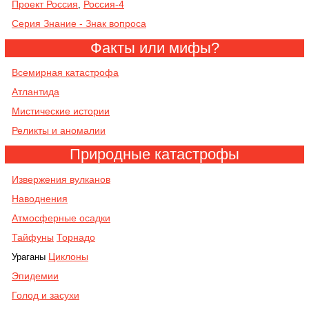
Проект Россия
Россия-4
,
Серия Знание - Знак вопроса
Факты или мифы?
Всемирная катастрофа
Атлантида
Мистические истории
Реликты и аномалии
Природные катастрофы
Извержения вулканов
Наводнения
Атмосферные осадки
Тайфуны
Торнадо
Циклоны
Ураганы
Эпидемии
Голод и засухи