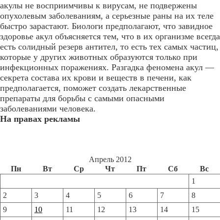
акулы не восприимчивы к вирусам, не подвержены
опухолевым заболеваниям, а серьезные раны на их теле
быстро зарастают. Биологи предполагают, что завидное
здоровье акул объясняется тем, что в их организме всегда
есть солидный резерв антител, то есть тех самых частиц,
которые у других животных образуются только при
инфекционных поражениях. Разгадка феномена акул —
секрета состава их крови и веществ в печени, как
предполагается, поможет создать лекарственные
препараты для борьбы с самыми опасными
заболеваниями человека.
На правах рекламы
Апрель 2012
Пн
Вт
Ср
Чт
Пт
Сб
Вс
1
2
3
4
5
6
7
8
9
10
11
12
13
14
15