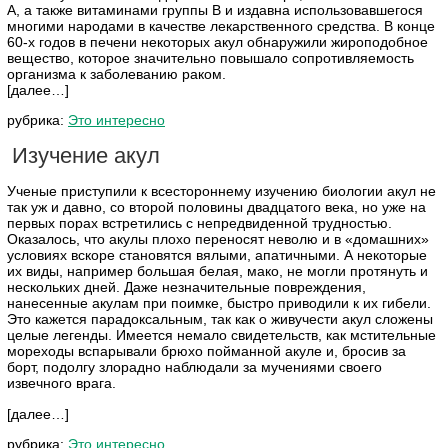
А, а также витаминами группы В и издавна использовавшегося
многими народами в качестве лекарственного средства. В конце
60-х годов в печени некоторых акул обнаружили жироподобное
вещество, которое значительно повышало сопротивляемость
организма к заболеванию раком.
[далее…]
рубрика:
Это интересно
Изучение акул
Ученые приступили к всестороннему изучению биологии акул не
так уж и давно, со второй половины двадцатого века, но уже на
первых порах встретились с непредвиденной трудностью.
Оказалось, что акулы плохо переносят неволю и в «домашних»
условиях вскоре становятся вялыми, апатичными. А некоторые
их виды, например большая белая, мако, не могли протянуть и
нескольких дней. Даже незначительные повреждения,
нанесенные акулам при поимке, быстро приводили к их гибели.
Это кажется парадоксальным, так как о живучести акул сложены
целые легенды. Имеется немало свидетельств, как мстительные
мореходы вспарывали брюхо пойманной акуле и, бросив за
борт, подолгу злорадно наблюдали за мучениями своего
извечного врага.
[далее…]
рубрика:
Это интересно