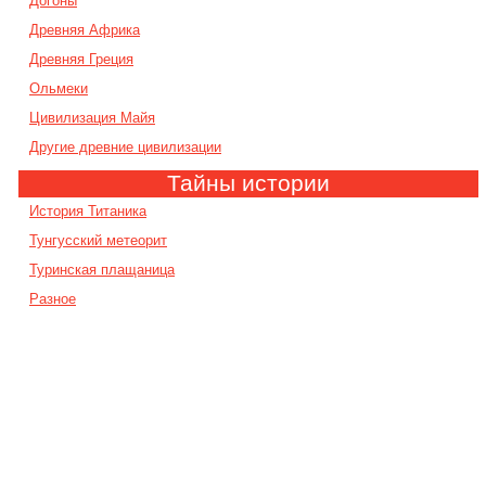
Догоны
Древняя Африка
Древняя Греция
Ольмеки
Цивилизация Майя
Другие древние цивилизации
Тайны истории
История Титаника
Тунгусский метеорит
Туринская плащаница
Разное