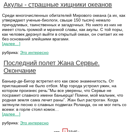
Акулы - страшные хищники океанов
Среди многочисленных обитателей Мирового океана (а их, как
утверждают ученые-биологи, свыше 150 тысяч) немало
причудливых, таинственных и загадочных. Но никто из них не
имеет столь громкой и мрачной славы, как акулы. С той поры,
как человек дерзнул выйти в открытый океан, он считает их не
без оснований злейшими врагами.
[далее…]
рубрика:
Это интересно
Последний полет Жана Сервье.
Окончание
Баньер-де-Бигор встретил его как свою знаменитость. От
приглашений не было отбоя. Мэр города устроил ужин, на
котором произнес речь:”Мы все уверены, что Сервье не
посрамит славного имени баньерца! Помни, мой мальчик, что
родная земля сама лечит раны”. Жан был растроган. Когда
затянули песню о славных подвигах Роланда, он не мог петь со
всеми: в горле стоял комок…
[далее…]
рубрика:
Это интересно