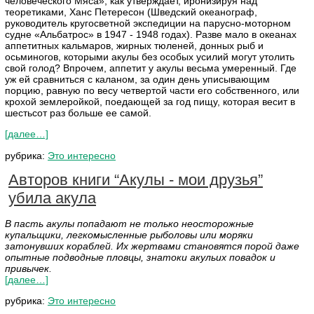
человеческого Мяса», как утверждает, иронизируя над
теоретиками, Ханс Петересон (Шведский океанограф,
руководитель кругосветной экспедиции на парусно-моторном
судне «Альбатрос» в 1947 - 1948 годах). Разве мало в океанах
аппетитных кальмаров, жирных тюленей, донных рыб и
осьминогов, которыми акулы без особых усилий могут утолить
свой голод? Впрочем, аппетит у акулы весьма умеренный. Где
уж ей сравниться с каланом, за один день уписывающим
порцию, равную по весу четвертой части его собственного, или
крохой землеройкой, поедающей за год пищу, которая весит в
шестьсот раз больше ее самой.
[далее…]
рубрика:
Это интересно
Авторов книги “Акулы - мои друзья”
убила акула
В пасть акулы попадают не только неосторожные
купальщики, легкомысленные рыболовы или моряки
затонувших кораблей. Их жертвами становятся порой даже
опытные подводные пловцы, знатоки акульих повадок и
привычек.
[далее…]
рубрика:
Это интересно