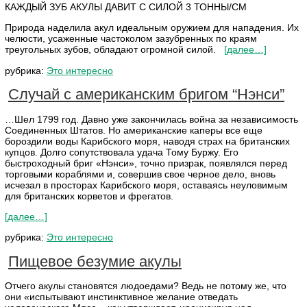
КАЖДЫЙ ЗУБ АКУЛЫ ДАВИТ С СИЛОЙ 3 ТОННЫ/СМ
Природа наделила акул идеальным оружием для нападения. Их
челюсти, усаженные частоколом зазубренных по краям
треугольных зубов, обладают огромной силой.
[далее…]
рубрика:
Это интересно
Случай с американским бригом “Нэнси”
…Шел 1799 год. Давно уже закончилась война за независимость
Соединенных Штатов. Но американские каперы все еще
бороздили воды Карибского моря, наводя страх на британских
купцов. Долго сопутствовала удача Тому Буржу. Его
быстроходный бриг «Нэнси», точно призрак, появлялся перед
торговыми кораблями и, совершив свое черное дело, вновь
исчезал в просторах Карибского моря, оставаясь неуловимым
для британских корветов и фрегатов.
[далее…]
рубрика:
Это интересно
Пищевое безумие акулы
Отчего акулы становятся людоедами? Ведь не потому же, что
они «испытывают инстинктивное желание отведать