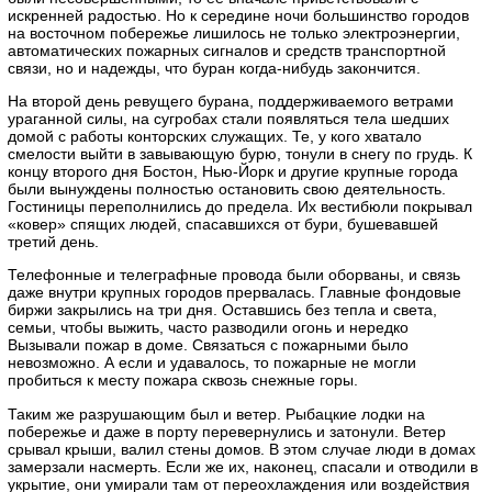
искренней радостью. Но к середине ночи большинство городов
на восточном побережье лишилось не только электроэнергии,
автоматических пожарных сигналов и средств транспортной
связи, но и надежды, что буран когда-нибудь закончится.
На второй день ревущего бурана, поддерживаемого ветрами
ураганной силы, на сугробах стали появляться тела шедших
домой с работы конторских служащих. Те, у кого хватало
смелости выйти в завывающую бурю, тонули в снегу по грудь. К
концу второго дня Бостон, Нью-Йорк и другие крупные города
были вынуждены полностью остановить свою деятельность.
Гостиницы переполнились до предела. Их вестибюли покрывал
«ковер» спящих людей, спасавшихся от бури, бушевавшей
третий день.
Телефонные и телеграфные провода были оборваны, и связь
даже внутри крупных городов прервалась. Главные фондовые
биржи закрылись на три дня. Оставшись без тепла и света,
семьи, чтобы выжить, часто разводили огонь и нередко
Вызывали пожар в доме. Связаться с пожарными было
невозможно. А если и удавалось, то пожарные не могли
пробиться к месту пожара сквозь снежные горы.
Таким же разрушающим был и ветер. Рыбацкие лодки на
побережье и даже в порту перевернулись и затонули. Ветер
срывал крыши, валил стены домов. В этом случае люди в домах
замерзали насмерть. Если же их, наконец, спасали и отводили в
укрытие, они умирали там от переохлаждения или воздействия