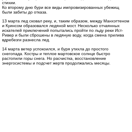
стихии.
Ко второму дню бури все виды импровизированных убежищ
были забиты до отказа.
13 марта лед сковал реку, и, таким образом, между Манхэттеном
и Куинсом образовался ледяной мост. Несколько отчаянных
искателей приключений попытались пройти по льду реки Ист-
Ривер и были сброшены в ледяную воду, когда смена прилива
вдребезги разнесла лед.
14 марта ветер успокоился, и буря утихла до простого
снегопада. Костры и теплое мартовское солнце быстро
растопили горы снега. Но расчистка, восстановление
энергосистемы и подсчет жертв продолжались месяцы.