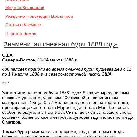
Модели Вселенной
Рождение и эволюция Вселенной
Cтатьи о Космосе
Планета Земля
Знаменитая снежная буря 1888 года
США
Северо-Восток, 11-14 марта 1888 г.
400 человек погибли во время снежной бури, бушевавшей с 11
по 14 марта 1888 г. в северо-восточной части США.
* * *
Знаменитая «снежная буря 1888 года» была четырехдневным
снежным ураганом, унесшим 400 жизней и причинившим
материальный ущерб в 7 миллионов долларов на территории,
простирающейся от штата Мэриленд до штата Мэн. Ее ярость
особенно ощутили в Нью-Йорк-Сити, где слой выпавшего снега
составил более 50 сантиметров, а сугробы вздымались почти до
6 метров.
Так как буря разыгралась в то время, когда прогнозы погоды
были несовершенными, то ее вначале приветствовали с