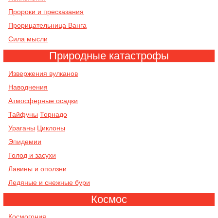
Пророки и пресказания
Прорицательница Ванга
Сила мысли
Природные катастрофы
Извержения вулканов
Наводнения
Атмосферные осадки
Тайфуны
Торнадо
Ураганы
Циклоны
Эпидемии
Голод и засухи
Лавины и оползни
Ледяные и снежные бури
Космос
Космогония