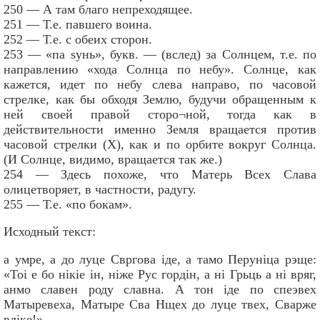
250 — А там благо непреходящее.
251 — Т.е. павшего воина.
252 — Т.е. с обеих сторон.
253 — «па sунь», букв. — (вслед) за Солнцем, т.е. по
направлению «хода Солнца по небу». Солнце, как
кажется, идет по небу слева направо, по часовой
стрелке, как бы обходя Землю, будучи обращенным к
ней своей правой сторо¬ной, тогда как в
действительности именно Земля вращается против
часовой стрелки (X), как и по орбите вокруг Солнца.
(И Солнце, видимо, вращается так же.)
254 — Здесь похоже, что Матерь Всех Слава
олицетворяет, в частности, радугу.
255 — Т.е. «по бокам».
Исходный текст:
а умре, а до луце Свргова iде, а тамо Перунiца рэще:
«Тоi е бо нiкiе iн, нiже Рус гордiн, а нi Грьць а нi вряг,
анмо славен роду славна. А тон iде по спеэвех
Матыревеха, Матыре Сва Нщех до луце твех, Сварже
влiке!»