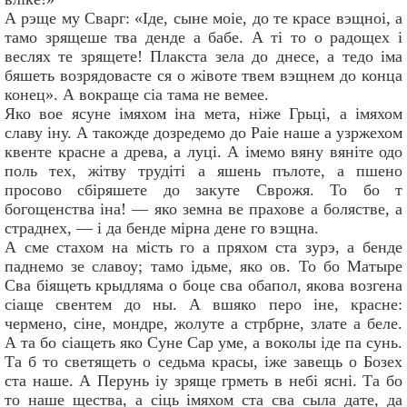
А рэще му Сварг: «Iде, сыне моiе, до те красе вэщноi, а
тамо зрящеше тва денде а бабе. А тi то о радощех i
веслях те зрящете! Плакста зела до днесе, а тедо iма
бяшеть возрядовасте ся о жiвоте твем вэщнем до конца
конец». А вокраще сiа тама не вемее.
Яко вое ясуне iмяхом iна мета, нiже Грьцi, а iмяхом
славу iну. А такожде дозредемо до Раiе наше а узржехом
квенте красне а древа, а луцi. А iмемо вяну вянiте одо
поль тех, жiтву трудiтi а яшень пълоте, а пшено
просово сбiряшете до закуте Сврожя. То бо т
богощенства iна! — яко земна ве прахове а болястве, а
страднех, — i да бенде мiрна дене го вэщна.
А сме стахом на мiсть го а пряхом ста зурэ, а бенде
паднемо зе славоу; тамо iдьме, яко ов. То бо Матыре
Сва бiящеть крыдляма о боце сва обапол, якова возгена
сiаще свентем до ны. А вшяко перо iне, красне:
чермено, сiне, мондре, жолуте а стрбрне, злате а беле.
А та бо сiащеть яко Суне Сар уме, а воколы iде па сунь.
Та б то светящеть о седьма красы, iже завещь о Бозех
ста наше. А Перунь iу зряще грметь в небi яснi. Та бо
то наше щества, а сiць iмяхом ста сва сыла дате, да