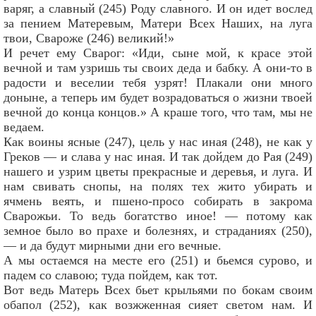
варяг, а славный (245) Роду славного. И он идет вослед
за пением Матеревым, Матери Всех Наших, на луга
твои, Свароже (246) великий!»
И речет ему Сварог: «Иди, сыне мой, к красе этой
вечной и там узришь ты своих деда и бабку. А они-то в
радости и веселии тебя узрят! Плакали они много
доныне, а теперь им будет
возрадоваться о жизни твоей
вечной до конца концов.» А краше того, что там, мы не
ведаем.
Как воины ясные (247), цель у нас иная (248), не как у
Греков — и слава у нас иная. И так дойдем до Рая (249)
нашего и узрим цветы прекрасные и деревья, и луга. И
нам свивать снопы, на полях тех жито убирать и
ячмень веять, и пшено-просо собирать в закрома
Сварожьи. То ведь богатство иное! — потому как
земное было во прахе и болезнях, и страданиях (250),
— и да будут мирными дни его вечные.
А мы остаемся на месте его (251) и бьемся сурово, и
падем со славою; туда пойдем, как тот.
Вот ведь Матерь Всех бьет крыльями по бокам своим
обапол (252), как возжженная сияет светом нам. И