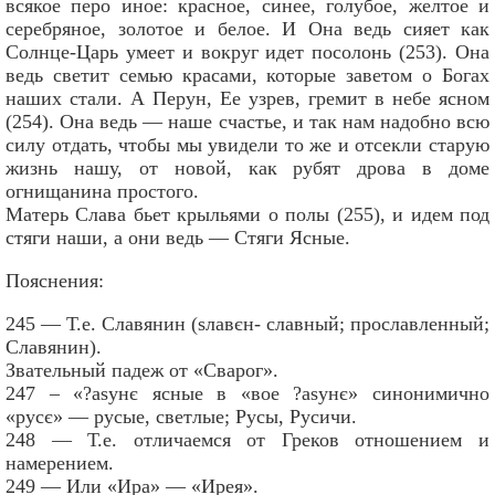
всякое перо иное: красное, синее, голубое, желтое и
серебряное, золотое и белое. И Она ведь сияет как
Солнце-Царь умеет и вокруг идет посолонь (253). Она
ведь светит семью красами, которые заветом о Богах
наших стали. А Перун, Ее узрев, гремит в небе ясном
(254). Она ведь — наше счастье, и так нам надобно всю
силу отдать, чтобы мы увидели то же и отсекли старую
жизнь нашу, от новой, как рубят дрова в доме
огнищанина простого.
Матерь Слава бьет крыльями о полы (255), и идем под
стяги наши, а они ведь — Стяги Ясные.
Пояснения:
245 — Т.е. Славянин (sлавєн- славный; прославленный;
Славянин).
Звательный падеж от «Сварог».
247 – «?аsунє ясные в «вое ?аsунє» синонимично
«русє» — русые, светлые; Русы, Русичи.
248 — Т.е. отличаемся от Греков отношением и
намерением.
249 — Или «Ира» — «Ирея».