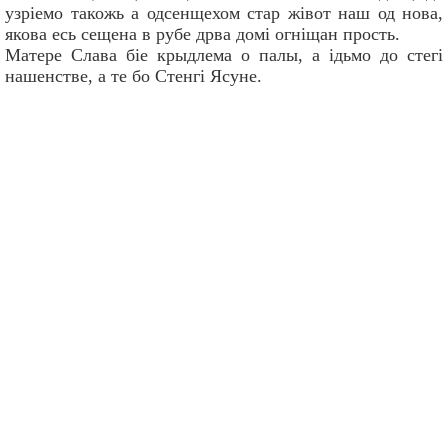
узрiемо такожь а одсенщехом стар жiвот наш од нова,
якова есь сещена в рубе дрва домi огнiщан прость.
Матере Слава бiе крыдлема о палы, а iдьмо до стегi
нашенстве, а те бо Стенгi Ясуне.