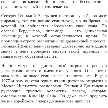
еще лет пятьдесят. Но в том, что бессмертие –
реальность, ученый не сомневается.
Сегодня Геннадий Бердышев построил у себя на даче
пирамиду, точную копию египетской, но из бревен, в
которой он собирается сбрасывать свои годы. По
словам Бердышева, пирамида – это уникальная
лечебница, в которой останавливается время. Ее
пропорции строго рассчитаны по древнейшей формуле.
Геннадий Дмитриевич заверяет: достаточно пятнадцать
минут в день проводить внутри такой пирамиды, и
годы начнут обратный отсчет.
Но пирамида – не единственный ингредиент рецепта
долголетия от этого именитого ученого. О секретах
молодости он знает если не все, то почти все. Еще в
1977-м году он стал одним из инициаторов открытия в
Москве Института ювенологии. Геннадий Дмитриевич
руководил группой корейских врачей, которые
омолаживали Ким Ир Сена. Он даже смог продлить
жизнь корейского лидера до девяноста двух лет.