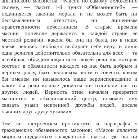
английского масонства. «Масон по самому положению
своему, — гласит 1-й пункт «Обязанностей», —
подчиняется законам морали и не может быть ни
бессмысленным атеистом, ни лишенным
нравственности нечестивцем. В старые времена
масоны поневоле держались в каждой стране ее
местной религии, какова бы она ни была, но в наше
время человек свободно выбирает себе веру, и лишь
одна религия действительно обязательна для всех — та
всеобщая, объединяющая всех людей религия, которая
состоит в обязанности каждого из нас быть добрым и
верным долгу, быть человеком чести и совести, каким
бы именем ни называлось наше вероисповедание и
какие бы религиозные догматы ни отличали нас от
других людей. Верность этим началам превратит
масонство в объединяющий центр, поможет ему
связать узами искренней дружбы людей, доселе
бывших друг другу чужими».
Тем же настроением проникнуты и параграфы о
гражданских обязанностях масонов: «Масон является
мирным подданным гражданской власти, где бы ни