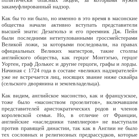
закамуфлированный надзор.
Как бы то ни было, но именно в это время в масонские
общества начали активно вступать представители
высшей знати: Дезагюльэ и его преемник Дж. Пейн
были последними нетитулованными гроссмейстерами
Великой ложи, за которыми последовали, на правах
официальных Великих магистров, такие столпы
английского общества, как герцог Монтэгью, герцог
Уортен, граф Долькес и другие герцоги, графы и лорды.
Начиная с 1724 года в составе «великих надзирателей»
уже не встречается лиц, носящих звание ниже сквайра
(сельского дворянина и землевладельца).
Как видим, английское масонство, как и французское,
тоже было «масонством прозелитов», включавшим
представителей аристократических родов и членов
королевской семьи. Но, в отличие от Франции,
английские «наследники тамплиеров» не выступали
против правящей династии, так как в Англии не было
тех сословных и религиозных предрассудков, которые