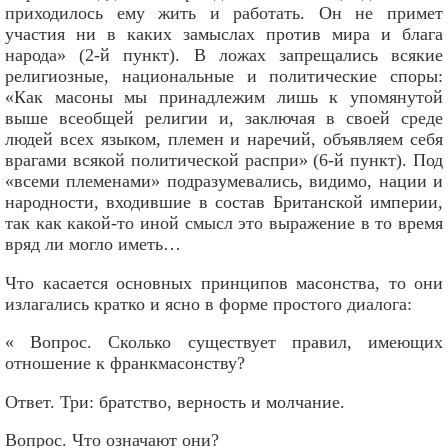
приходилось ему жить и работать. Он не примет
участия ни в каких замыслах против мира и блага
народа» (2-й пункт). В ложах запрещались всякие
религиозные, национальные и политические споры:
«Как масоны мы принадлежим лишь к упомянутой
выше всеобщей религии и, заключая в своей среде
людей всех языком, племен и наречий, объявляем себя
врагами всякой политической распри» (6-й пункт). Под
«всеми племенами» подразумевались, видимо, нации и
народности, входившие в состав Британской империи,
так как какой-то иной смысл это выражение в то время
вряд ли могло иметь…
Что касается основных принципов масонства, то они
излагались кратко и ясно в форме простого диалога:
« Вопрос. Сколько существует правил, имеющих
отношение к франкмасонству?
Ответ. Три: братство, верность и молчание.
Вопрос. Что означают они?