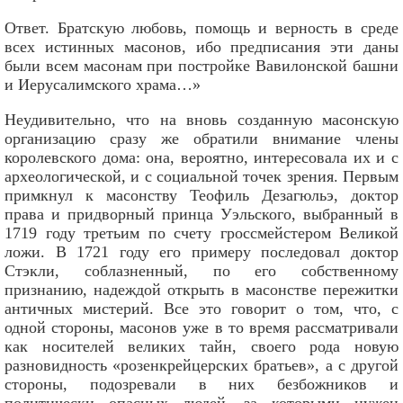
Ответ. Братскую любовь, помощь и верность в среде
всех истинных масонов, ибо предписания эти даны
были всем масонам при постройке Вавилонской башни
и Иерусалимского храма…»
Неудивительно, что на вновь созданную масонскую
организацию сразу же обратили внимание члены
королевского дома: она, вероятно, интересовала их и с
археологической, и с социальной точек зрения. Первым
примкнул к масонству Теофиль Дезагюльэ, доктор
права и придворный принца Уэльского, выбранный в
1719 году третьим по счету гроссмейстером Великой
ложи. В 1721 году его примеру последовал доктор
Стэкли, соблазненный, по его собственному
признанию, надеждой открыть в масонстве пережитки
античных мистерий. Все это говорит о том, что, с
одной стороны, масонов уже в то время рассматривали
как носителей великих тайн, своего рода новую
разновидность «розенкрейцерских братьев», а с другой
стороны, подозревали в них безбожников и
политически опасных людей, за которыми нужен