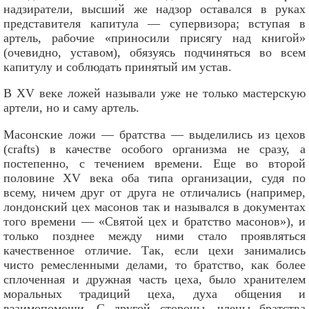
надзиратели, высший же надзор оставался в руках
представителя капитула — супервизора; вступая в
артель, рабочие «приносили присягу над книгой»
(очевидно, уставом), обязуясь подчиняться во всем
капитулу и соблюдать принятый им устав.
В XV веке ложей называли уже не только мастерскую
артели, но и саму артель.
Масонские ложи — братства — выделились из цехов
(crafts) в качестве особого организма не сразу, а
постепенно, с течением времени. Еще во второй
половине XV века оба типа организации, судя по
всему, ничем друг от друга не отличались (например,
лондонский цех масонов так и назывался в документах
того времени — «Святой цех и братство масонов»), и
только позднее между ними стало проявляться
качественное отличие. Так, если цехи занимались
чисто ремесленными делами, то братство, как более
сплоченная и дружная часть цеха, было хранителем
моральных традиций цеха, духа общения и
взаимопомощи. С другой стороны, члены братства