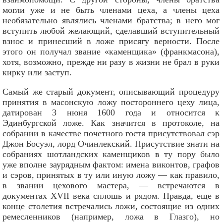
могли уже и не быть членами цеха, а члены цеха
необязательно являлись членами братства; в него мог
вступить любой желающий, сделавший вступительный
взнос и принесший в ложе присягу верности. После
этого он получал звание «каменщика» (франкмасона),
хотя, возможно, прежде ни разу в жизни не брал в руки
кирку или заступ.
Самый же старый документ, описывающий процедуру
принятия в масонскую ложу постороннего цеху лица,
датирован 3 нюня 1600 года и относится к
Эдинбургской ложе. Как значится в протоколе, на
собрании в качестве почетного гостя присутствовал сэр
Джон Босуэл, лорд Очинлекский. Присутствие знати на
собраниях шотландских каменщиков в ту пору было
уже вполне заурядным фактом: имена виконтов, графов
и сэров, принятых в ту или иную ложу — как правило,
в звании цехового мастера, — встречаются в
документах XVII века сплошь и рядом. Правда, еще в
конце столетия встречались ложи, состоящие из одних
ремесленников (например, ложа в Глазго), но