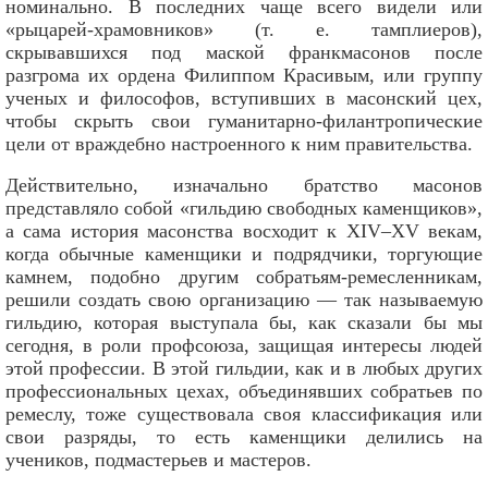
номинально. В последних чаще всего видели или
«рыцарей-храмовников» (т. е. тамплиеров),
скрывавшихся под маской франкмасонов после
разгрома их ордена Филиппом Красивым, или группу
ученых и философов, вступивших в масонский цех,
чтобы скрыть свои гуманитарно-филантропические
цели от враждебно настроенного к ним правительства.
Действительно, изначально братство масонов
представляло собой «гильдию свободных каменщиков»,
а сама история масонства восходит к XIV–XV векам,
когда обычные каменщики и подрядчики, торгующие
камнем, подобно другим собратьям-ремесленникам,
решили создать свою организацию — так называемую
гильдию, которая выступала бы, как сказали бы мы
сегодня, в роли профсоюза, защищая интересы людей
этой профессии. В этой гильдии, как и в любых других
профессиональных цехах, объединявших собратьев по
ремеслу, тоже существовала своя классификация или
свои разряды, то есть каменщики делились на
учеников, подмастерьев и мастеров.