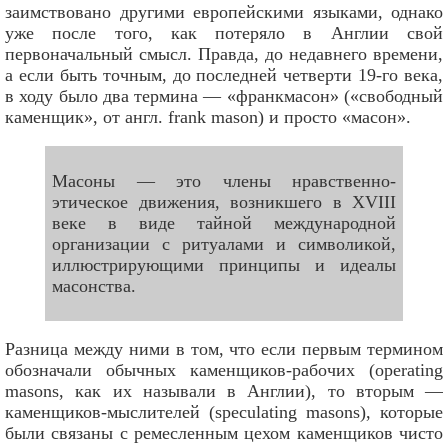
заимствовано другими европейскими языками, однако
уже после того, как потеряло в Англии свой
первоначальный смысл. Правда, до недавнего времени,
а если быть точным, до последней четверти 19-го века,
в ходу было два термина — «франкмасон» («свободный
каменщик», от англ. frank mason) и просто «масон».
Масоны — это члены нравственно-
этическое движения, возникшего в XVIII
веке в виде тайной международной
организации с ритуалами и символикой,
иллюстрирующими принципы и идеалы
масонства.
Разница между ними в том, что если первым термином
обозначали обычных каменщиков-рабочих (operating
masons, как их называли в Англии), то вторым —
каменщиков-мыслителей (speculating masons), которые
были связаны с ремесленным цехом каменщиков чисто