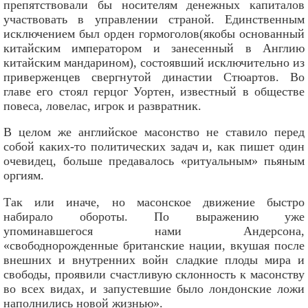
препятствовали бы носителям денежных капиталов
участвовать в управлении страной. Единственным
исключением был орден гормоголов(якобы основанный
китайским императором и занесенный в Англию
китайским мандарином), состоявший исключительно из
приверженцев свергнутой династии Стюартов. Во
главе его стоял герцог Уортен, известный в обществе
повеса, ловелас, игрок и развратник.
В целом же английское масонство не ставило перед
собой каких-то политических задач и, как пишет один
очевидец, больше предавалось «ритуальным» пьяным
оргиям.
Так или иначе, но масонское движение быстро
набирало обороты. По выражению уже
упоминавшегося нами Андерсона,
«свободнорожденные британские нации, вкушая после
внешних и внутренних войн сладкие плоды мира и
свободы, проявили счастливую склонность к масонству
во всех видах, и запустевшие было лондонские ложи
наполнились новой жизнью».