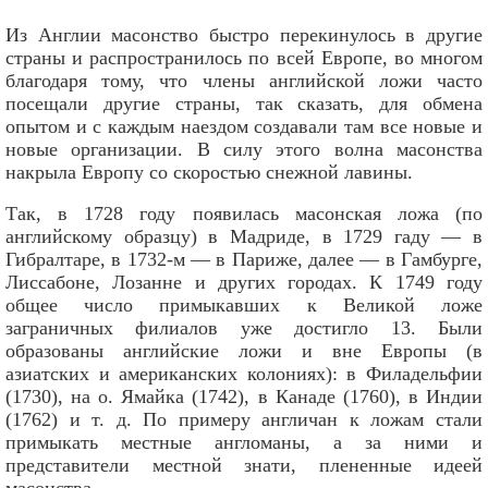
Из Англии масонство быстро перекинулось в другие
страны и распространилось по всей Европе, во многом
благодаря тому, что члены английской ложи часто
посещали другие страны, так сказать, для обмена
опытом и с каждым наездом создавали там все новые и
новые организации. В силу этого волна масонства
накрыла Европу со скоростью снежной лавины.
Так, в 1728 году появилась масонская ложа (по
английскому образцу) в Мадриде, в 1729 гаду — в
Гибралтаре, в 1732-м — в Париже, далее — в Гамбурге,
Лиссабоне, Лозанне и других городах. К 1749 году
общее число примыкавших к Великой ложе
заграничных филиалов уже достигло 13. Были
образованы английские ложи и вне Европы (в
азиатских и американских колониях): в Филадельфии
(1730), на о. Ямайка (1742), в Канаде (1760), в Индии
(1762) и т. д. По примеру англичан к ложам стали
примыкать местные англоманы, а за ними и
представители местной знати, плененные идеей