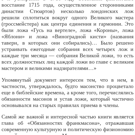
восстание 1715 года, осуществленное сторонниками
династии Стюартов) несколько лондонских лож
решили сплотиться вокруг одного Великого мастера
(гроссмейстера) как центра единения и гармонии. Это
были ложа «Гусь на вертеле», ложа «Короны», ложа
«Яблони» и ложа «Виноградной кисти» (названия
таверн, в которых они собирались)… Было решено
устраивать ежегодные собрания всех четырех лож и
каждые три месяца — собрания Великой ложи, то есть
всех должностных лиц каждой ложи во главе с великим
мастером и великими надзирателями…»
Упомянутый документ интересен тем, что в нем, в
частности, утверждалось, будто масонство процветало
еще в библейские времена, а кроме того, перечислялись
обязанности масонов и устав ложи, который частично
основывался на старых правилах приема в члены.
Самой же важной и интересной частью книги является
глава об «Обязанностях франкмасона», отражавшая
современную культурную и политическую физиономию