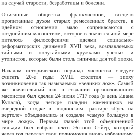
на случай старости, безработицы и болезни.
Описанные общества франкмасонов, всецело
пропитанные духом старых ремесленных братств, в
идейном отношении мало соприкасаются с
позднейшим масонством, которое в значительной мере
питалось философскими идеями социально-
реформаторских движений XVII века, возглавляемых
тайными и полутайными кружками ученых и
утопистов, которые были столь типичны для той эпохи.
Началом исторического периода масонства следует
считать 20-е годы XVIII столетия — эпоху
возникновения так называемых «великих лож». Самый
же значительный шаг в создании организованного
масонства был сделан 24 июня 1717 года (в день Ивана
Купала), когда четыре гильдии каменщиков на
очередной сходке в лондонском трактире «Гусь на
вертеле» объединились и создали «самую большую в
мире ложу». Первым главой этой объединенной
гильдии был избран некто Энтони Сэйер, который
через год передал свои полномочия вновь избранному,