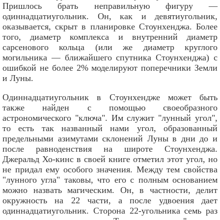
Пришлось брать неправильную фигуру —
одиннадцатиугольник. Он, как и девятиугольник,
оказывается, скрыт в планировке Стоунхенджа. Более
того, диаметр комплекса и внутренний диаметр
сарсенового кольца (или же диаметр круглого
могильника — ближайшего спутника Стоунхенджа) с
ошибкой не более 2% моделируют поперечники Земли
и Луны.
Одиннадцатиугольник в Стоунхендже может быть
также найден с помощью своеобразного
астрономического "ключа". Им служит "лунный угол",
то есть так названный нами угол, образованный
предельными азимутами склонений Луны в дни до и
после равноденствия на широте Стоунхенджа.
Джеральд Хо-кинс в своей книге отметил этот угол, но
не придал ему особого значения. Между тем свойства
"лунного угла" таковы, что его с полным основанием
можно назвать магическим. Он, в частности, делит
окружность на 22 части, а после удвоения дает
одиннадцатиугольник. Сторона 22-угольника семь раз