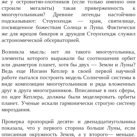
же у островитян-охотников (если только именно они
строили мегалиты) такая приверженность к
многоугольникам? Древние легенды настойчиво
подсказывают: Стоунхендж — храм, святилище,
посвященное божествам Солнца и Луны. Фактически
же для жрецов бикеров и друидов Стоунхендж служил
астрономической обсерваторией.
Возникла мысль: нет ли такого многоугольника,
элементы которого выражали бы соотношения орбит
или диаметров планет, хотя бы двух — Земли и Луны?
Ведь еще Иоганн Кеплер в своей первой научной
работе пытался построить модель Солнечной системы в
виде композиции многоугольников и ряда вложенных
друг в друга многогранников. Вписанные в них сферы,
по идее Кеплера, должны были моделировать орбиты
планет. Ученые искали гармонически строгую систему
мироздания.
Проверка пропорций десяти- и двенадцатиугольника
показала, что у первого сторона больше Луны, если
описанная окружность Земля, а у второго— меньше.