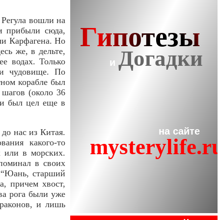
 Регула вошли на
и прибыли сюда,
ли Карфагена. Но
сь же, в дельте,
ее водах. Только
и чудовище. По
тном корабле был
 шагов (около 36
 и был цел еще в
до нас из Китая.
вания какого-то
х или в морских.
поминал в своих
. “Юань, старший
, причем хвост,
ва рога были уже
раконов, и лишь