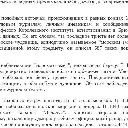
можность водных пресмыкающихся дожить до современн
 подобных встречах, происходивших в разных концах 
удовым журналам, личным дневникам и сообщениям
фессор Королевского института естествознания в Брю
х данных. По его словам, “за последние триста’лет боле
орское чудовище, единодушно называемое “морским з
священной этому предмету, он описал 587 таких до
 наблюдавшие “морского змея”, находясь на берегу. В
еоднократно появлялось вблизи по,бережья штата Мас
е собирало на берегу целые толпы. Предпринималис
кспедиции, чтобы поймать чудовище. Об этих наблюден
ные журналы тех лет.
 подобных встреч приходится на долю моряков. В 183
ще наблюдают канадские морские офицеры. В 1848 год
йского корабля “Дедалус”. Капитан корабля на
му начальнику адмиралу Гейджу официальный рапорт, 
5 часов пополудни, когда корабль находился в точке 24