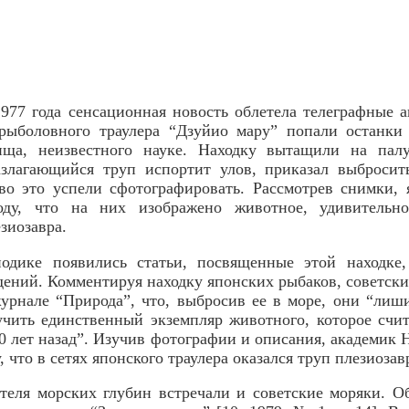
977 года сенсационная новость облетела телеграфные а
 рыболовного траулера “Дзуйио мару” попали останки 
ища, неизвестного науке. Находку вытащили на палу
азлагающийся труп испортит улов, приказал выбросит
во это успели сфотографировать. Рассмотрев снимки,
ду, что на них изображено животное, удивительн
зиозавра.
одике появились статьи, посвященные этой находке,
дений. Комментируя находку японских рыбаков, советски
рнале “Природа”, что, выбросив ее в море, они “лиш
учить единственный экземпляр животного, которое счи
00 лет назад”. Изучив фотографии и описания, академик 
 что в сетях японского траулера оказался труп плезиозав
теля морских глубин встречали и советские моряки. О