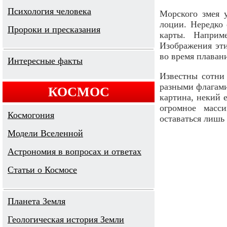
Психология человека
Морского змея 
лоции. Нередко
Пророки и пресказания
карты. Наприм
Изображения эти
во время плаван
Интересные факты
Известны сотни
разными флагами
КОСМОС
картина, некий 
огромное масс
Космогония
оставаться лишь
Модели Вселенной
Астрономия в вопросах и ответах
Cтатьи о Космосе
Планета Земля
Геологическая история Земли