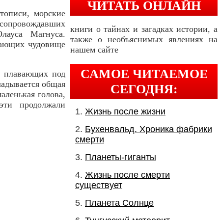
ЧИТАТЬ ОНЛАЙН
тописи, морские
 сопровождавших
книги о тайнах и загадках истории, а
лауса Магнуса.
также о необъяснимых явлениях на
ечающих чудовище
нашем сайте
САМОЕ ЧИТАЕМОЕ
, плавающих под
ладывается общая
СЕГОДНЯ:
аленькая голова,
эти продолжали
Жизнь после жизни
Бухенвальд. Хроника фабрики
смерти
Планеты-гиганты
Жизнь после смерти
существует
Планета Солнце