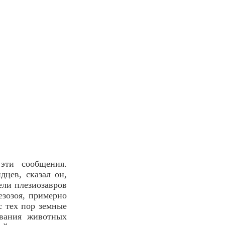
эти сообщения.
дцев, сказал он,
ели плезиозавров
зозоя, примерно
с тех пор земные
ования животных