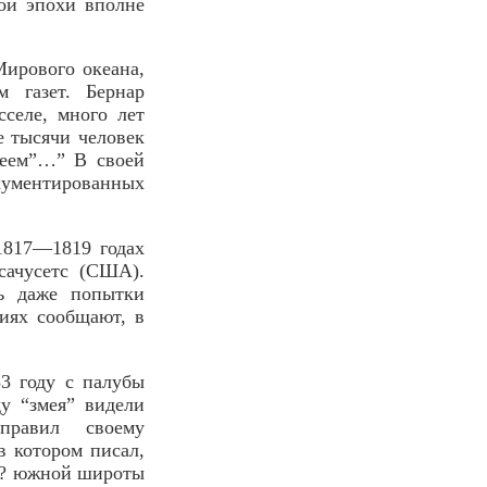
ой эпохи вполне
Мирового океана,
 газет. Бернар
сселе, много лет
е тысячи человек
меем”…” В своей
кументированных
 1817—1819 годах
сачусетс (США).
ь даже попытки
иях сообщают, в
3 году с палубы
у “змея” видели
правил своему
в котором писал,
°44? южной широты