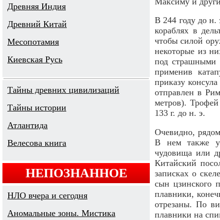
Максиму и друг
Древняя Индия
В 244 году до н
Древний Китай
кораблях в дел
чтобы силой ору
Месопотамия
некоторые из ни
Киевская Русь
под страшными у
применив ката
приказу консула
Тайны древних цивилизаций
отправлен в Рим
метров). Трофей
Тайны истории
133 г. до н. э.
Атлантида
Очевидно, рядом
В нем также уп
Велесова книга
чудовища или др
Китайский посо
НЕПОЗНАННОЕ
записках о скел
сын цзинского 
плавники, конеч
НЛО вчера и сегодня
отрезаны. По в
Аномальные зоны. Мистика
плавники на спи