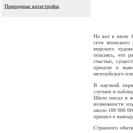
Природные катастрофы
Но вот в июле 1
сети японского
морского чудов
опасаясь, что р
счастью, сущест
пришли к выво
мезозойского пле
В научной пери
случаев и наблю
Шило писал в жу
возможности из
около 100 000 0
пришел к выводу,
Странного обита