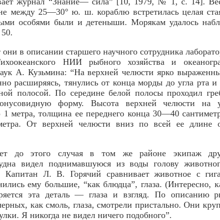
вает журнал “Знание— сила” [10, 1979, № 1, с. 14]. Ве
е между 25—30° ю. ш. кораблю встретилась целая ста
лыми особями были и детеныши. Морякам удалось набл
 50.
т они в описании старшего научного сотрудника лаборат
Тихоокеанского НИИ рыбного хозяйства и океаногра
аук А. Кузьмина: “На верхней челюсти ярко выраженн
нно расширяясь, тянулись от конца морды до угла рта 
рной полосой. По середине белой полосы проходил гре
конусовидную форму. Высота верхней челюсти на у
о 1 метра, толщина ее переднего конца 30—40 сантимет
етра. От верхней челюсти вниз по всей ее длине 
лет до этого случая в том же районе экипаж друг
удна видел поднимавшуюся из воды голову животно
. Капитан Л. В. Горячий сравнивает животное с гиг
ились ему большие, “как блюдца”, глаза. (Интересно, к
оряется эта деталь — глаза и взгляд. По описанию р
черных, как смоль, глаза, смотрели пристально. Они кру
булки. Я никогда не видел ничего подобного”.