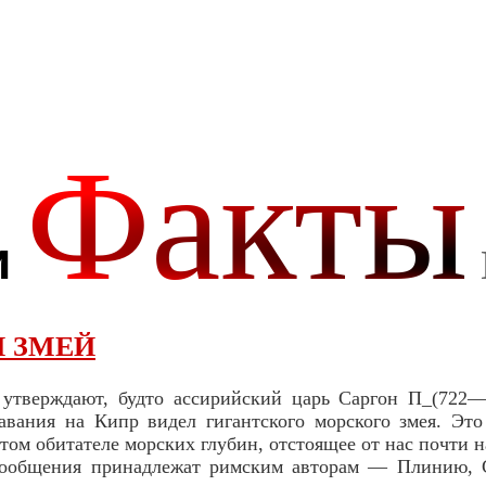
 ЗМЕЙ
 утверждают, будто ассирийский царь Саргон П_(722—7
авания на Кипр видел гигантского морского змея. Эт
ом обитателе морских глубин, отстоящее от нас почти н
сообщения принадлежат римским авторам — Плинию, 