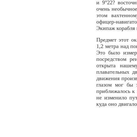
и 9°22? восточ
очень необычное
этом вахтенно
офицер-навигато
Экипаж корабля 
Предмет этот ок
1,2 метра над п
Это было измер
посредством ре
открыта нашем
плавательных д
движения произв
глазом мог бы 
приближалось к 
не изменило пут
куда оно двигал