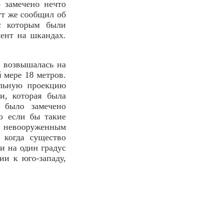
 замечено нечто
ут же сообщил об
с которым были
мент на шкандах.
й возвышалась на
 мере 18 метров.
альную проекцию
и, которая была
 было замечено
о если бы такие
а, невооруженным
 когда существо
и на один градус
ии к юго-западу,