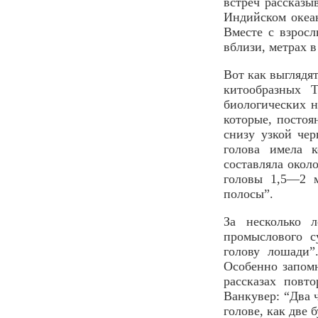
встреч рассказы
Индийском океан
Вместе с взрос
вблизи, метрах в
Вот как выглядя
китообразных 
биологических н
которые, постоя
снизу узкой че
голова имела 
составляла окол
головы 1,5—2 м
полосы”.
За несколько 
промыслового с
голову лошади”
Особенно запомн
рассказах повт
Ванкувер: “Два 
голове, как две 