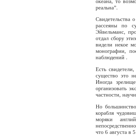
океана, то воз
реальна”.
Свидетельства о
рассеяны по с
Эйвельманс, про
отдал сбору эти
видели некое м
монографии, по
наблюдений .
Есть свидетели,
существо это н
Иногда зрелищ
организовать э
частности, науч
Но большинство
корабля чудови
моряки англи
непосредственно
что 6 августа в 