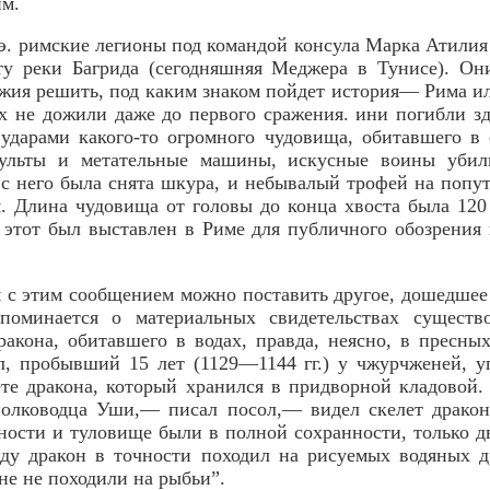
им.
. э. римские легионы под командой консула Марка Атилия
ьту реки Багрида (сегодняшняя Меджера в Тунисе). Он
жия решить, под каким знаком пойдет история— Рима и
х не дожили даже до первого сражения. ини погибли зде
дарами какого-то огромного чудовища, обитавшего в 
пульты и метательные машины, искусные воины убил
 с него была снята шкура, и небывалый трофей на попу
. Длина чудовища от головы до конца хвоста была 120
 этот был выставлен в Риме для публичного обозрения
 с этим сообщением можно поставить другое, дошедшее 
оминается о материальных свидетельствах существо
акона, обитавшего в водах, правда, неясно, в пресны
л, пробывший 15 лет (1129—1144 гг.) у чжурчженей, у
ете дракона, который хранился в придворной кладовой
полководца Уши,— писал посол,— видел скелет дракона
ности и туловище были в полной сохранности, только д
иду дракон в точности походил на рисуемых водяных д
не не походили на рыбьи”.