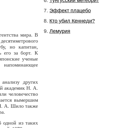
Тунгусский метеорит
Эффект плацебо
Кто убил Кеннеди?
Лемурия
гентства мира. В
десятиметрового
бу, но капитан,
ь его за борт. К
 японские ученые
о напоминающее
 анализу других
й академик Н. А.
или человечество
тается вымершим
Н. А. Шило также
ра.
б одной из таких