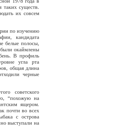
сной 1978 года в
я таких существ.
юдать их совсем
ории по изучению
фии, кандидата
ые белые полосы,
и были окаймлены
бень. В профиль
ровне угла рта
ров, общая длина
отходили черные
ого советского
го, “похожую на
антским ящером.
ак почти во всех
ыбака с острова
пно выступали на