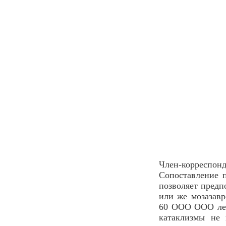
Член-корреспо
Сопоставление п
позволяет предп
или же мозазав
60 ООО ООО лет 
катаклизмы не 