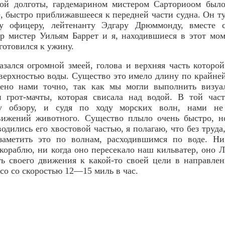
ной долготы, гардемарином мистером Сарториоом было
, быстро приближавшееся к передней части судна. Он т
му офицеру, лейтенанту Эдгару Дрюммонду, вместе 
р мистер Уильям Баррет и я, находившиеся в этот мо
готовился к ужину.
азался огромной змеей, голова и верхняя часть которо
оверхностью воды. Существо это имело длину по крайней
ено нами точно, так как мы могли выполнить визу
и грот-мачты, которая свисала над водой. В той част
у обзору, и судя по ходу морских волн, нами не
вижений животного. Существо плыло очень быстро, н
одились его хвостовой частью, я полагаю, что без труд
заметить это по волнам, расходившимся по воде. Ни
кораблю, ни когда оно пересекало наш кильватер, оно Л
ь своего движения к какой-то своей цели в направлен
осо со скоростью 12—15 миль в час.