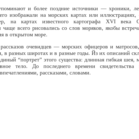
упоминают и более поздние источники — хроники, ле
 его изображали на морских картах или иллюстрациях,
ер, на картах известного картографа XVI века О
 чаще всего рисовались со слов моряков, якобы встр
ия в открытом море.
 рассказов очевидцев — морских офицеров и матросов
, в разных широтах и в разные годы. Йз их описаний ск
единый “портрет” этого существа: длинная гибкая шея, м
ивное тело. До последнего времени свидетельства 
 впечатлениями, рассказами, словами.