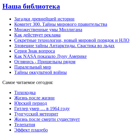
Наша библиотека
Загадки древнейшей истории
Комитет 300. Тайны мирового правительства
Mножественные умы Миллигана
Как действует реклама
Секретные технологии, новый мировой порядок и НЛО
Зловещие тайны Антарктиды. Свастика во льдах
Серия Знак вопроса
Как NASA показало Луну Америке
Оглянись - Пришельцы рядом
Паралельный мир
Тайны оккультной войны
Самое читаемое сегодня:
Тихоходка
Жизнь после жизни
Юрский период
Гитлер умер … в 1964 году
Тунгусский метеорит
Жизнь после смерти существует
Телепатия
Эффект плацебо