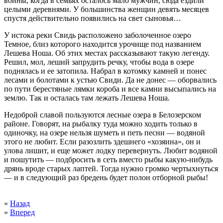
войны, когда в семьях осталось мало мужчин, сюда ездили
целыми деревнями. У большинства женщин девять месяцев
спустя действительно появились на свет сыновья…
У истока реки Свидь расположено заболоченное озеро
Темное, близ которого находится урочище под названием
Лешева Ноша. Об этих местах рассказывают такую легенду.
Решил, мол, леший запрудить речку, чтобы вода в озере
поднялась и ее затопила. Набрал в котомку камней и понес
лесами и болотами к устью Свиди. Да не донес — оборвались
по пути берестяные лямки короба и все камни высыпались на
землю. Так и осталась там лежать Лешева Ноша.
Недоброй славой пользуются лесные озера в Белозерском
районе. Говорят, на рыбалку туда можно ходить только в
одиночку, на озере нельзя шуметь и петь песни — водяной
этого не любит. Если разозлить здешнего «хозяина», он и
улова лишит, и еще может лодку перевернуть. Любит водяной
и пошутить — подбросить в сеть вместо рыбы какую-нибудь
дрянь вроде старых лаптей. Тогда нужно громко чертыхнуться
— и в следующий раз бредень будет полон отборной рыбы!
«
Назад
»
Вперед