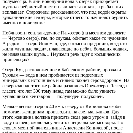
полумесяца.
В дни новолуния вода в озерах приобретает
мутно-серебристый цвет и начинает закипать, а рыба в них
всплывает. Старожилы рассказывают, что под водой скрыты
вулканические гейзеры, которые отчего-то начинают бурлить
именно в новолуние.
Поблизости есть загадочное Гит-озеро (на местном диалекте
— Чертово озеро), где, по слухам, обитает какое-то чудовище.
А рядом — озеро Индоман, где, согласно преданию, когда-то
жили «лунные люди», плавающие по небу в больших лодках,
не издававших шума… Неужели речь идет о космических
пришельцах?
Озеро Кут, расположенное в Бабаевском районе, прозвали
Тухлым — вода в нем пробивается из подземных
минеральных источников и сильно пахнет сероводородом. На
северо-западе того же района разлилось Орех-озеро. Легенда
гласит, что лет 300 тому назад там можно было увидеть
купающихся кентавров — полулюдей-полукоией.
Мелкое лесное озеро в 40 км к северу от Кириллова якобы
помогает женщинам производить на свет мальчиков. Для
этого женщина должна приехать сюда рано утром и, зайдя в
воду по шею, около часу читать специальные заговоры. По
словам местной жительницы Анастасии Копичевой, после