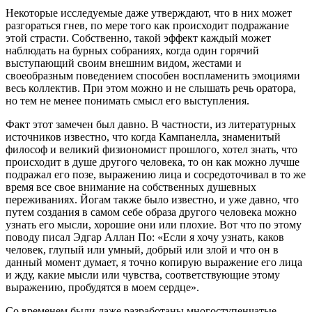
Некоторые исследуемые даже утверждают, что в них может
разгораться гнев, по мере того как происходит подражание
этой страсти. Собственно, такой эффект каждый может
наблюдать на бурных собраниях, когда один горячий
выступающий своим внешним видом, жестами и
своеобразным поведением способен воспламенить эмоциями
весь коллектив. При этом можно и не слышать речь оратора,
но тем не менее понимать смысл его выступления.
Факт этот замечен был давно. В частности, из литературных
источников известно, что когда Кампанелла, знаменитый
философ и великий физиономист прошлого, хотел знать, что
происходит в душе другого человека, то он как можно лучше
подражал его позе, выражению лица и сосредоточивал в то же
время все свое внимание на собственных душевных
переживаниях. Йогам также было известно, и уже давно, что
путем создания в самом себе образа другого человека можно
узнать его мысли, хорошие они или плохие. Вот что по этому
поводу писал Эдгар Аллан По: «Если я хочу узнать, каков
человек, глупый или умный, добрый или злой и что он в
данный момент думает, я точно копирую выражение его лица
и жду, какие мысли или чувства, соответствующие этому
выражению, пробудятся в моем сердце».
Со временем были даже разработаны многоступенчатые