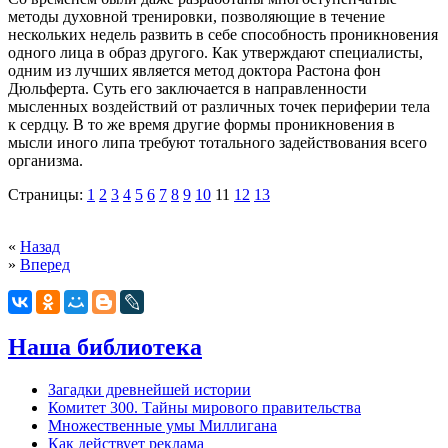
методы духовной тренировки, позволяющие в течение
нескольких недель развить в себе способность проникновения
одного лица в образ другого. Как утверждают специалисты,
одним из лучших является метод доктора Растона фон
Дюльферта. Суть его заключается в направленности
мысленных воздействий от различных точек периферии тела
к сердцу. В то же время другие формы проникновения в
мысли иного липа требуют тотального задействования всего
организма.
Страницы:
1
2
3
4
5
6
7
8
9
10
11
12
13
«
Назад
»
Вперед
Наша библиотека
Загадки древнейшей истории
Комитет 300. Тайны мирового правительства
Mножественные умы Миллигана
Как действует реклама