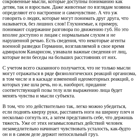
сокровенные мысли, которые доступны пониманию как
детям, так и взрослым. Даже животные по взглядам хозяина
определяют его настроение и самочувствие. А что уж
говорить о людях, которые могут понимать друг друга, что
называется, без лишних слов! Глухонемые, к примеру,
понимают содержание разговора по движению губ. Но это
вполне доступно и лицам с нормальным слухом и не
нарушенной речью. Есть сведения, что некоторые агенты
военной разведки Германии, возглавляемой в свое время
адмиралом Канарисом, узнавали важные сведения от лиц,
которые вели беседы на больших расстояниях от них.
С учетом всего сказанного получается, что не только мысли
могут отражаться в ряде физиологических реакций организма,
в том числе и в каскаде изменений идеомоторных реакций, о
которых уже шла речь, но и, наоборот, придание
соответствующей позы телу или выражению лица будет
менять чувства и мысли субъекта.
В том, что это действительно так, легко можно убедиться,
если поднять кверху руки, расставить ноги на ширину плеч и
несколько согнуть их, а затем представить себе, что держишь
тяжесть. Уже от этих незамысловатых действий человек
незамедлительно начинает чувствовать усталость, как-будто
он и в самом деле держит непосильный груз.