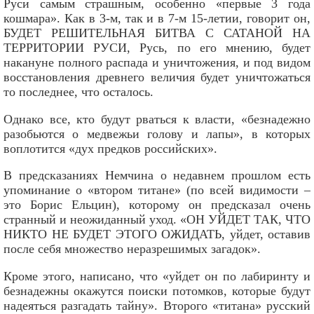
Руси самым страшным, особенно «первые 3 года
кошмара». Как в 3-м, так и в 7-м 15-летии, говорит он,
БУДЕТ РЕШИТЕЛЬНАЯ БИТВА С САТАНОЙ НА
ТЕРРИТОРИИ РУСИ, Русь, по его мнению, будет
накануне полного распада и уничтожения, и под видом
восстановления древнего величия будет уничтожаться
то последнее, что осталось.
Однако все, кто будут рваться к власти, «безнадежно
разобьются о медвежьи голову и лапы», в которых
воплотится «дух предков российских».
В предсказаниях Немчина о недавнем прошлом есть
упоминание о «втором титане» (по всей видимости –
это Борис Ельцин), которому он предсказал очень
странный и неожиданный уход. «ОН УЙДЕТ ТАК, ЧТО
НИКТО НЕ БУДЕТ ЭТОГО ОЖИДАТЬ, уйдет, оставив
после себя множество неразрешимых загадок».
Кроме этого, написано, что «уйдет он по лабиринту и
безнадежны окажутся поиски потомков, которые будут
надеяться разгадать тайну». Второго «титана» русский