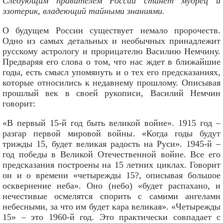
Следующим правителем России станет мудрец и
эзотерик, владеющий тайными знаниями.
О будущем России существует немало пророчеств.
Одно из самых детальных и необычных принадлежит
русскому астрологу и прорицателю Василию Немчину.
Предваряя его слова о том, что нас ждет в ближайшие
годы, есть смысл упомянуть и о тех его предсказаниях,
которые относились к недавнему прошлому. Описывая
прошлый век в своей рукописи, Василий Немчин
говорит:
«В первый 15-й год быть великой войне». 1915 год –
разгар первой мировой войны. «Когда годы будут
трижды 15, будет великая радость на Руси». 1945-й –
год победы в Великой Отечественной войне. Все его
предсказания построены на 15 летних циклах. Говорит
он и о времени «четырежды 15?, описывая большое
осквернение неба». Оно (небо) «будет распахано, и
нечестивые осмелятся спорить с самими ангелами
небесными, за что им будет кара великая». «Четырежды
15» – это 1960-й год. Это практически совпадает с