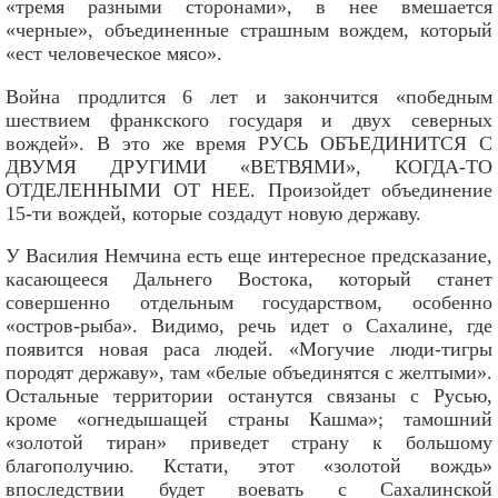
«тремя разными сторонами», в нее вмешается
«черные», объединенные страшным вождем, который
«ест человеческое мясо».
Война продлится 6 лет и закончится «победным
шествием франкского государя и двух северных
вождей». В это же время РУСЬ ОБЪЕДИНИТСЯ С
ДВУМЯ ДРУГИМИ «ВЕТВЯМИ», КОГДА-ТО
ОТДЕЛЕННЫМИ ОТ НЕЕ. Произойдет объединение
15-ти вождей, которые создадут новую державу.
У Василия Немчина есть еще интересное предсказание,
касающееся Дальнего Востока, который станет
совершенно отдельным государством, особенно
«остров-рыба». Видимо, речь идет о Сахалине, где
появится новая раса людей. «Могучие люди-тигры
породят державу», там «белые объединятся с желтыми».
Остальные территории останутся связаны с Русью,
кроме «огнедышащей страны Кашма»; тамошний
«золотой тиран» приведет страну к большому
благополучию. Кстати, этот «золотой вождь»
впоследствии будет воевать с Сахалинской