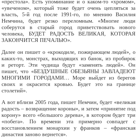
«престола». Есть упоминание и о каком-то «хромом»,
«увеченом», который тоже будет очень цепляться за
власть, 5-й год после 1991-го, по мнению Василия
Немчина, будет резко переломным. «Многие люди
соберутся в старый город приветствовать нового
человека, БУДЕТ РАДОСТЬ ВЕЛИКАЯ, КОТОРАЯ
ЗАКОНЧИТСЯ ПЕЧАЛЬЮ».
Далее он пишет о «крокодиле, пожирающем людей», о
каких-то, монстрах, выходящих из банок, из пробирок
и реторт. Эти чудища будут «заменять людей». Он
пишет, что «БЕЗДУШНЫЕ ОБЕЗЬЯНЫ ЗАВЛАДЕЮТ
МНОГИМИ ГОРОДАМИ… Море выйдет из берегов
своих и окрасится кровью. Будет это на границе
столетий».
А вот вблизи 2005 года, пишет Немчин, будет «великая
радость – возвращение короны», и затем «принятие под
корону» всего «большого дерева», в котором будет три
«побега». По времени эта примерно совпадет с
восстановлением монархии у франков – «франская
династия заново вернется».