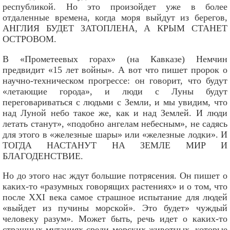
республикой. Но это произойдет уже в более
отдаленные времена, когда моря выйдут из берегов,
АНГЛИЯ БУДЕТ ЗАТОПЛЕНА, А КРЫМ СТАНЕТ
ОСТРОВОМ.
В «Прометеевых горах» (на Кавказе) Немчин
предвидит «15 лет войны». А вот что пишет пророк о
научно-техническом прогрессе: он говорит, что будут
«летающие города», и люди с Луны будут
переговариваться с людьми с Земли, и мы увидим, что
над Луной небо такое же, как и над Землей. И люди
летать станут», «подобно ангелам небесным», не садясь
для этого в «железные шары» или «железные лодки». И
ТОГДА НАСТАНУТ НА ЗЕМЛЕ МИР И
БЛАГОДЕНСТВИЕ.
Но до этого нас ждут большие потрясения. Он пишет о
каких-то «разумных говорящих растениях» и о том, что
после XXI века самое страшное испытание для людей
«выйдет из пучины морской». Это будет» чуждый
человеку разум». Может быть, речь идет о каких-то
страшных мутациях среди морских животных, которые