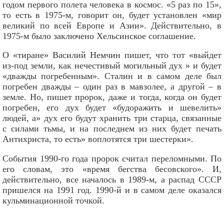
годом первого полета человека в космос. «5 раз по 15»,
то есть в 1975-м, говорит он, будет установлен «мир
великий по всей Европе и Азии». Действительно, в
1975-м было заключено Хельсинское соглашение.
О «тиране» Василий Немчин пишет, что тот «выйдет
из-под земли, как нечестивый могильный дух » и будет
«дважды погребенным». Сталин и в самом деле был
погребен дважды – один раз в мавзолее, а другой – в
земле. Но, пишет пророк, даже и тогда, когда он будет
погребен, его дух будет «будоражить и шевелить»
людей, а» дух его будут хранить три старца, связанные
с силами тьмы, и на последнем из них будет печать
Антихриста, то есть» воплотятся три шестерки».
События 1990-го года пророк считал переломными. По
его словам, это «время бегства бесовского». И,
действительно, все началось в 1989-м, а распад СССР
пришелся на 1991 год. 1990-й и в самом деле оказался
кульминационной точкой.