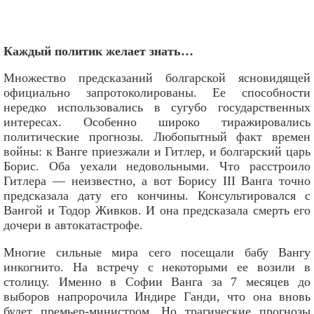
Каждый политик желает знать…
Множество предсказаний болгарской ясновидящей
официально запротоколированы. Ее способности
нередко использовались в сугубо государственных
интересах. Особенно широко тиражировались
политические прогнозы. Любопытный факт времен
войны: к Ванге приезжали и Гитлер, и болгарский царь
Борис. Оба уехали недовольными. Что расстроило
Гитлера — неизвестно, а вот Борису III Ванга точно
предсказала дату его кончины. Консультировался с
Вангой и Тодор Живков. И она предсказала смерть его
дочери в автокатастрофе.
Многие сильные мира сего посещали бабу Вангу
инкогнито. На встречу с некоторыми ее возили в
столицу. Именно в Софии Ванга за 7 месяцев до
выборов напророчила Индире Ганди, что она вновь
будет премьер-министром. Но трагические прогнозы