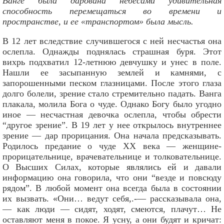
Ванге была дарована небесами удивительная
способность перемещаться во времени и
пространстве, и ее «транспортом» была мысль.
В 12 лет вследствие случившегося с ней несчастья она
ослепла. Однажды поднялась страшная буря. Этот
вихрь подхватил 12-летнюю девчушку и унес в поле.
Нашли ее засыпанную землей и камнями, с
запорошенными песком глазницами. После этого глаза
долго болели, зрение стало стремительно падать. Ванга
плакала, молила Бога о чуде. Однако Богу было угодно
иное — несчастная девочка ослепла, чтобы обрести
“другое зрение”.
В 19 лет у нее открылось внутреннее
зрение — дар прорицания. Она начала предсказывать.
Родилось предание о чуде XX века — женщине-
прорицательнице, врачевательнице и толковательнице.
О Высших Силах, которые являлись ей и давали
информацию она говорила, что они “везде и повсюду
рядом”. В любой момент она всегда была в состоянии
их вызвать. «Они… ведут себя,.-— рассказывала она,
— как люди — сидят, ходят, смеются, плачут… Не
оставляют меня в покое. Я усну, а они будят и кричат: