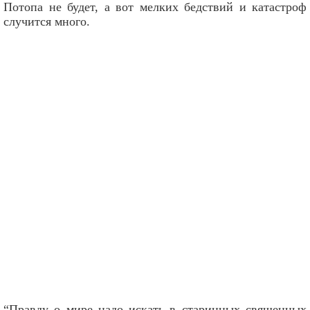
Потопа не будет, а вот мелких бедствий и катастроф
случится много.
“Правду о мире надо искать в старинных священных