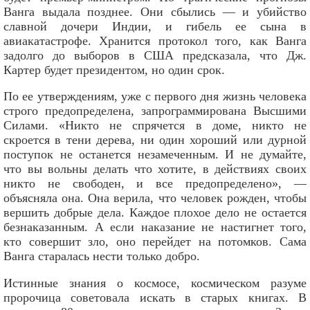
Ванга выдала позднее. Они сбылись — и убийство
славной дочери Индии, и гибель ее сына в
авиакатастрофе. Хранится протокол того, как Ванга
задолго до выборов в США предсказала, что Дж.
Картер будет президентом, но один срок.
По ее утверждениям, уже с первого дня жизнь человека
строго предопределена, запрограммирована Высшими
Силами. «Никто не спрячется в доме, никто не
скроется в тени дерева, ни один хороший или дурной
поступок не останется незамеченным. И не думайте,
что вы вольны делать что хотите, в действиях своих
никто не свободен, и все предопределено», —
объясняла она. Она верила, что человек рожден, чтобы
вершить добрые дела. Каждое плохое дело не остается
безнаказанным. А если наказание не настигнет того,
кто совершит зло, оно перейдет на потомков. Сама
Ванга старалась нести только добро.
Истинные знания о космосе, космическом разуме
пророчица советовала искать в старых книгах. В