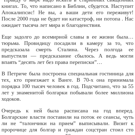
книгах. То, что написано в Библии, сбудется. Наступит
Апокалипсис! Не вы, а ваши дети его переживут!
После 2000 года не будет ни катастроф, ни потопа . Нас
ожидает тысяча лет мира и благоденствия.
Еще задолго до всемирной славы в ее жизни была…
тюрьма. Провидицу посадили в камеру за то, что
предсказала смерть Сталина. Через полгода ее
выпустили — предсказание сбылось. А ведь могли
впаять “десять лет без права переписки”…
В Петриче была построена специальная гостиница для
тех, кто приезжает к Ванге. В 70-х она принимала
порядка 100 тысяч человек в год. Подсчитано, что за 55
лет у знаменитой болгарки побывали более миллиона
ходоков.
Очередь к ней была расписана на год вперед.
Болгарские власти поставили на поток ее сеансы, чуть
ли не “талончики на прием” выписывали. Визит к
пророчице для болгар и граждан соцстран стоил сто