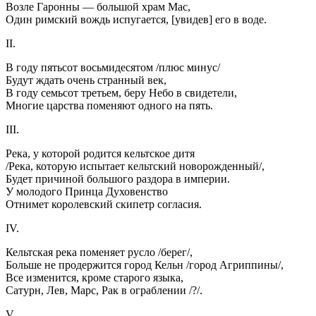
Возле Гаронны — большой храм Мас,
Один римский вождь испугается, [увидев] его в воде.
II.
В году пятьсот восьмидесятом /плюс минус/
Будут ждать очень странный век,
В году семьсот третьем, беру Небо в свидетели,
Многие царства поменяют одного на пять.
III.
Река, у которой родится кельтское дитя
/Река, которую испытает кельтский новорожденный/,
Будет причиной большого раздора в империи.
У молодого Принца Духовенство
Отнимет королевский скипетр согласия.
IV.
Кельтская река поменяет русло /берег/,
Больше не продержится город Кельн /город Агриппины/,
Все изменится, кроме старого языка,
Сатурн, Лев, Марс, Рак в ограблении /?/.
V.