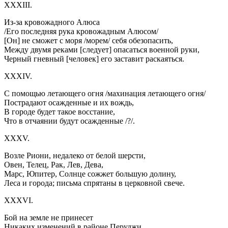
XXXIII.
Из-за кровожадного Алюса
/Его последняя рука кровожадным Алюсом/
[Он] не сможет с моря /морем/ себя обезопасить,
Между двумя реками [следует] опасаться военной руки,
Черный гневный [человек] его заставит раскаяться.
XXXIV.
С помощью летающего огня /махинация летающего огня/
Пострадают осажденные и их вождь,
В городе будет такое восстание,
Что в отчаянии будут осажденные /?/.
XXXV.
Возле Риони, недалеко от белой шерсти,
Овен, Телец, Рак, Лев, Дева,
Марс, Юпитер, Солнце сожжет большую долину,
Леса и города; письма спрятаны в церковной свече.
XXXVI.
Бой на земле не принесет
Никаких изменений в районе Перуджи,