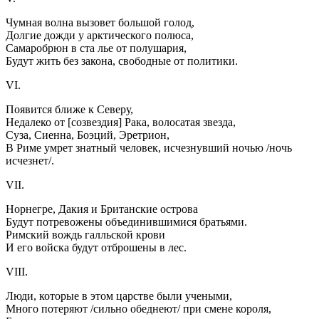
Чумная волна вызовет большой голод,
Долгие дожди у арктического полюса,
Самаробрюн в ста лье от полушария,
Будут жить без закона, свободные от политики.
VI.
Появится ближе к Северу,
Недалеко от [созвездия] Рака, волосатая звезда,
Суза, Сиенна, Боэций, Эретрион,
В Риме умрет знатный человек, исчезнувший ночью /ночь
исчезнет/.
VII.
Норнегре, Дакия и Британские острова
Будут потревожены объединившимися братьями.
Римский вождь галльской крови
И его войска будут отброшены в лес.
VIII.
Люди, которые в этом царстве были учеными,
Много потеряют /сильно обеднеют/ при смене короля,