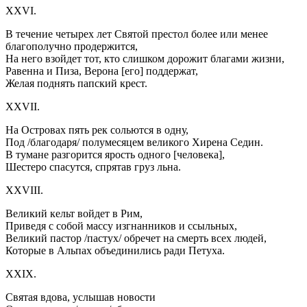
XXVI.
В течение четырех лет Святой престол более или менее
благополучно продержится,
На него взойдет тот, кто слишком дорожит благами жизни,
Равенна и Пиза, Верона [его] поддержат,
Желая поднять папский крест.
XXVII.
На Островах пять рек сольются в одну,
Под /благодаря/ полумесяцем великого Хирена Седин.
В тумане разгорится ярость одного [человека],
Шестеро спасутся, спрятав груз льна.
XXVIII.
Великий кельт войдет в Рим,
Приведя с собой массу изгнанников и ссыльных,
Великий пастор /пастух/ обречет на смерть всех людей,
Которые в Альпах объединились ради Петуха.
XXIX.
Святая вдова, услышав новости