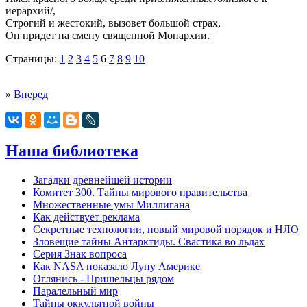
иерархий/,
Строгий и жестокий, вызовет большой страх,
Он придет на смену священной Монархии.
Страницы:
1
2
3
4
5
6
7
8
9
10
»
Вперед
Наша библиотека
Загадки древнейшей истории
Комитет 300. Тайны мирового правительства
Mножественные умы Миллигана
Как действует реклама
Секретные технологии, новый мировой порядок и НЛО
Зловещие тайны Антарктиды. Свастика во льдах
Серия Знак вопроса
Как NASA показало Луну Америке
Оглянись - Пришельцы рядом
Паралельный мир
Тайны оккультной войны