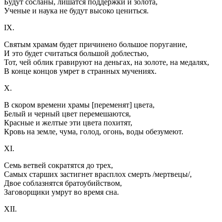
Будут сосланы, лишатся поддержки и золота,
Ученые и наука не будут высоко цениться.
IX.
Святым храмам будет причинено большое поругание,
И это будет считаться большой доблестью,
Тот, чей облик гравируют на деньгах, на золоте, на медалях,
В конце концов умрет в странных мучениях.
X.
В скором времени храмы [переменят] цвета,
Белый и черный цвет перемешаются,
Красные и желтые эти цвета похитят,
Кровь на земле, чума, голод, огонь, воды обезумеют.
XI.
Семь ветвей сократятся до трех,
Самых старших застигнет врасплох смерть /мертвецы/,
Двое соблазнятся братоубийством,
Заговорщики умрут во время сна.
XII.