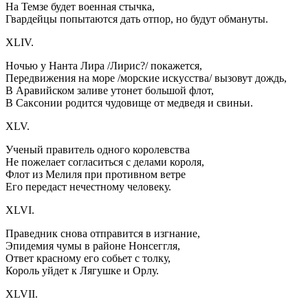
На Темзе будет военная стычка,
Гвардейцы попытаются дать отпор, но будут обмануты.
XLIV.
Ночью у Нанта Лира /Лирис?/ покажется,
Передвижения на море /морские искусства/ вызовут дождь,
В Аравийском заливе утонет большой флот,
В Саксонии родится чудовище от медведя и свиньи.
XLV.
Ученый правитель одного королевства
Не пожелает согласиться с делами короля,
Флот из Мелиля при противном ветре
Его передаст нечестному человеку.
XLVI.
Праведник снова отправится в изгнание,
Эпидемия чумы в районе Нонсеггля,
Ответ красному его собьет с толку,
Король уйдет к Лягушке и Орлу.
XLVII.