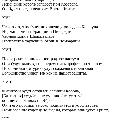
Испанский король ослабеет при Козероге,
Он будет предан великим Виттенбергом.
XVI.
Что-то /то, что/ будет похищено у молодого Коршуна
Норманнами из Франции и Пикардии,
Черные храм в Шварцвальде
Превратят в харчевню, огонь в Ломбардии.
XVII.
После ремесленников пострадают пастухи,
Они будут вынуждены переменить профессию /платье/,
Поклонники Сатурна будут сожжены мельниками,
Большинство уйдет, так как не найдет защиты.
XVIII.
Физиками будет оставлен великий Король,
[Благодаря] судьбе, а не умению /искусству/
останется в живых на Эбро,
Он и его потомки высоко поднимутся в королевстве,
Помилование будет дано людям, которые завидуют Христу.