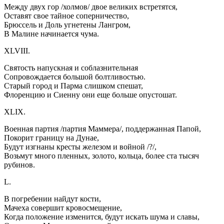
Между двух гор /холмов/ двое великих встретятся,
Оставят свое тайное соперничество,
Брюссель и Доль угнетены Лангром,
В Малине начинается чума.
XLVIII.
Святость напускная и соблазнительная
Сопровождается большой болтливостью.
Старый город и Парма слишком спешат,
Флоренцию и Сиенну они еще больше опустошат.
XLIX.
Военная партия /партия Маммера/, поддержанная Папой,
Покорит границу на Дунае,
Будут изгнаны кресты железом и войной /?/,
Возьмут много пленных, золото, кольца, более ста тысяч
рубинов.
L.
В погребении найдут кости,
Мачеха совершит кровосмещение,
Когда положение изменится, будут искать шума и славы,