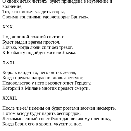
О своих детях /ветвях/, будет приведена в изумление и
волнение,
Тот, кто сможет уладить ссоры,
Своими гонениями удовлетворит Бритых-.
XXX.
Под личиной ложной святости
Будет выдан врагам престол,
Ночью, когда люди спят без тревог,
К Брабанту подойдут жители Льежа.
XXXI.
Король найдет то, чего он так желал,
Когда прелата напрасно вновь арестуют,
Недовольство у него вызовет ответ Герцогу,
Который в Милане многих предаст смерти.
XXXII.
После /из-за/ измены он будет розгами засечен насмерть,
Потом всюду будет царить беспорядок,
Легкомысленный совет будет дан великому пленнику,
Когда Берих его в ярости укусит за нос.