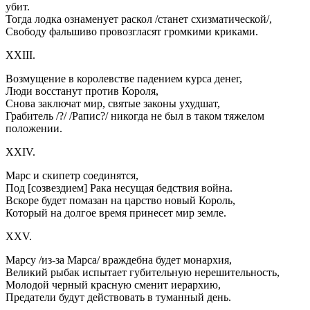
убит.
Тогда лодка ознаменует раскол /станет схизматической/,
Свободу фальшиво провозгласят громкими криками.
XXIII.
Возмущение в королевстве падением курса денег,
Люди восстанут против Короля,
Снова заключат мир, святые законы ухудшат,
Грабитель /?/ /Рапис?/ никогда не был в таком тяжелом
положении.
XXIV.
Марс и скипетр соединятся,
Под [созвездием] Рака несущая бедствия война.
Вскоре будет помазан на царство новый Король,
Который на долгое время принесет мир земле.
XXV.
Марсу /из-за Марса/ враждебна будет монархия,
Великий рыбак испытает губительную нерешительность,
Молодой черный красную сменит иерархию,
Предатели будут действовать в туманный день.