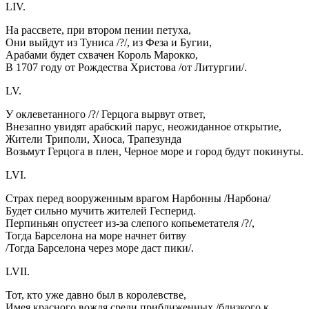
LIV.
На рассвете, при втором пении петуха,
Они выйдут из Туниса /?/, из Феза и Бугии,
Арабами будет схвачен Король Марокко,
В 1707 году от Рождества Христова /от Литургии/.
LV.
У оклеветанного /?/ Герцога вырвут ответ,
Внезапно увидят арабский парус, неожиданное открытие,
Жители Триполи, Хиоса, Трапезунда
Возьмут Герцога в плен, Черное море и город будут покинуты.
LVI.
Страх перед вооруженным врагом Нарбонны /Нарбона/
Будет сильно мучить жителей Гесперид.
Перпиньян опустеет из-за слепого копьеметателя /?/,
Тогда Барселона на море начнет битву
/Тогда Барселона через море даст пики/.
LVII.
Тот, кто уже давно был в королевстве,
Имея красного вождя среди приближенных /близкого к