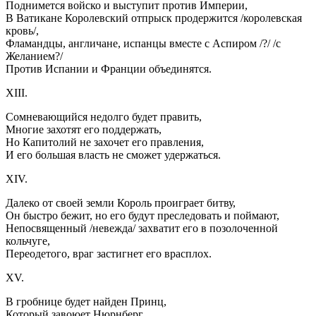
Поднимется войско и выступит против Империи,
В Ватикане Королевский отпрыск продержится /королевская
кровь/,
Фламандцы, англичане, испанцы вместе с Аспиром /?/ /с
Желанием?/
Против Испании и Франции объединятся.
XIII.
Сомневающийся недолго будет править,
Многие захотят его поддержать,
Но Капитолий не захочет его правления,
И его большая власть не сможет удержаться.
XIV.
Далеко от своей земли Король проиграет битву,
Он быстро бежит, но его будут преследовать и поймают,
Непосвященный /невежда/ захватит его в позолоченной
кольчуге,
Переодетого, враг застигнет его врасплох.
XV.
В гробнице будет найден Принц,
Который завоюет Нюрнберг,