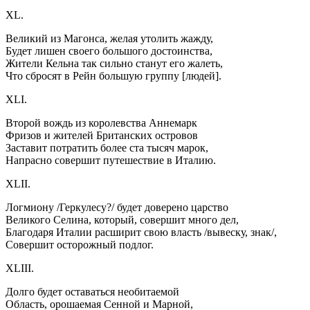
XL.
Великий из Магонса, желая утолить жажду,
Будет лишен своего большого достоинства,
Жители Кельна так сильно станут его жалеть,
Что сбросят в Рейн большую группу [людей].
XLI.
Второй вождь из королевства Аннемарк
Фризов и жителей Британских островов
Заставит потратить более ста тысяч марок,
Напрасно совершит путешествие в Италию.
XLII.
Логмиону /Геркулесу?/ будет доверено царство
Великого Селина, который, совершит много дел,
Благодаря Италии расширит свою власть /вывеску, знак/,
Совершит осторожный подлог.
XLIII.
Долго будет оставаться необитаемой
Область, орошаемая Сенной и Марной,