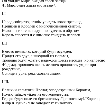
Он увидит Марс, ожидая своей звезды
/И Марс будет ждать его звезду/.
LI.
Народ соберется, чтобы увидеть новое зрелище,
Принцев и Королей с многочисленной свитой,
Колонны и стены падут, но чудесным образом
Король спасется и с ним еще тридцать человек.
LII
Вместо великого, который будет осужден,
Придет его друг, вышедший из тюрьмы,
Троянцы будут ждать с надеждой шесть месяцев, но напрасно
/Надежда троянцев шесть месяцев продлится, умрет при
рождении/,
Солнце в урне, река скована льдом.
LIII.
Великий кельтский Прелат, заподозренный Королем,
Ночью тайком уйдет из его королевства,
Герцог будет полезен британскому /бретонскому?/ Королю,
Кипр и Тунис /?/ не заподозрят Византию.