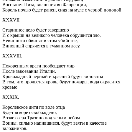
Восстанет Пиза, волнения во Флоренции,
Король ночью будет ранен, сидя на муле с черной попоной.
XXXVII.
Старинное дело будет завершено
И с крыши на великого человека обрушится зло,
Невинного обвинят в этом убийстве,
Виновный спрячется в туманном лесу.
XXXVIII.
Покоренным враги пообещают мир
После завоевания Италии.
Кровожадный черный и красный будут виноваты
В том, что прольется кровь, будут пожары, вода окрасится
кровью.
XXXIX.
Королевское дитя по воле отца
Будет вскоре освобождено,
Возле озера Тразино под ясным небом
Воины, сильно напившиеся, будут взяты в качестве
заложников.