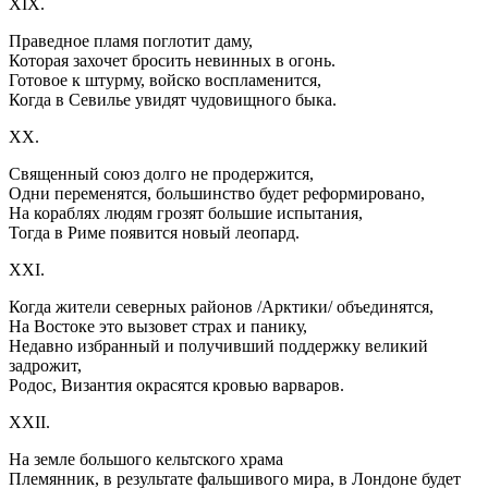
XIX.
Праведное пламя поглотит даму,
Которая захочет бросить невинных в огонь.
Готовое к штурму, войско воспламенится,
Когда в Севилье увидят чудовищного быка.
XX.
Священный союз долго не продержится,
Одни переменятся, большинство будет реформировано,
На кораблях людям грозят большие испытания,
Тогда в Риме появится новый леопард.
XXI.
Когда жители северных районов /Арктики/ объединятся,
На Востоке это вызовет страх и панику,
Недавно избранный и получивший поддержку великий
задрожит,
Родос, Византия окрасятся кровью варваров.
XXII.
На земле большого кельтского храма
Племянник, в результате фальшивого мира, в Лондоне будет