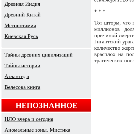
Древняя Индия
* * *
Древний Китай
Тот шторм, что 
Месопотамия
миллионов дол
причиной смерти
Киевская Русь
Гигантский ураг
количество жерт
врасплох на по
Тайны древних цивилизаций
трагических пос
Тайны истории
Атлантида
Велесова книга
НЕПОЗНАННОЕ
НЛО вчера и сегодня
Аномальные зоны. Мистика