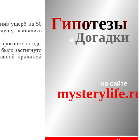
инив ущерб на 50
лупе, явившись
 прогнозе погоды
 было застигнуто
лавной причиной