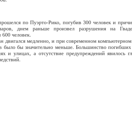
прошелся по Пуэрто-Рико, погубив 300 человек и прич
ларов, днем раньше произвел разрушения на Гваде
 600 человек.
ан двигался медленно, и при современном компьютерном
в было бы значительно меньше. Большинство погибших
лях и улицах, а отсутствие предупреждений явилось г
ледствий.