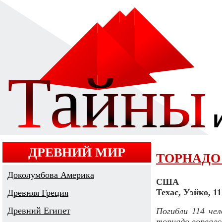
ДРЕВНИЙ МИР
ТОРНАДО 
Доколумбова Америка
США
Техас, Уэйко, 11
Древняя Греция
Древний Египет
Погибли 114 чел
торнадо ворвался