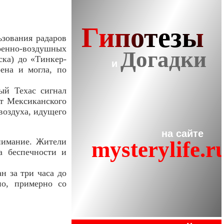
ьзования радаров
оенно-воздушных
ска) до «Тинкер-
ена и могла, по
ый Техас сигнал
от Мексиканского
воздуха, идущего
нимание. Жители
а беспечности и
н за три часа до
но, примерно со