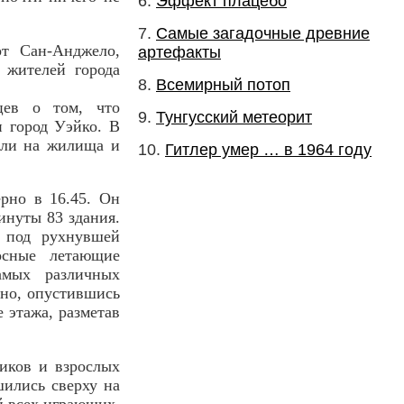
Эффект плацебо
Самые загадочные древние
от Сан-Анджело,
артефакты
 жителей города
Всемирный потоп
цев о том, что
Тунгусский метеорит
 город Уэйко. В
или на жилища и
Гитлер умер … в 1964 году
рно в 16.45. Он
инуты 83 здания.
 под рухнувшей
осные летающие
амых различных
дно, опустившись
 этажа, разметав
ников и взрослых
ились сверху на
й всех играющих.