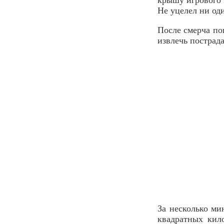
Не уцелел ни од
После смерча по
извлечь пострад
За несколько ми
квадратных кил