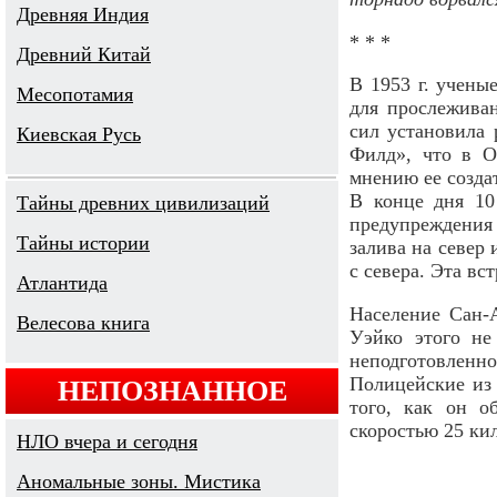
Древняя Индия
* * *
Древний Китай
В 1953 г. учены
Месопотамия
для прослежива
сил установила 
Киевская Русь
Филд», что в О
мнению ее создат
В конце дня 10
Тайны древних цивилизаций
предупреждения 
Тайны истории
залива на север
с севера. Эта вс
Атлантида
Население Сан-
Велесова книга
Уэйко этого не
неподготовленно
Полицейские из 
НЕПОЗНАННОЕ
того, как он о
скоростью 25 ки
НЛО вчера и сегодня
Аномальные зоны. Мистика