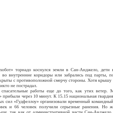
«хобот» торнадо коснулся земли в Сан-Анджело, дети
 во внутренние коридоры или забрались под парты, по
крыты с противоположной смерчу стороны. Хотя крышу 
икто не пострадал.
 спасательные работы еще до того, как утих ветер.
 прибыли через 10 минут. К 15.15 национальная гвардия
х сил «Гудфеллоу» организовали временный командный
овек и 66 человек получили серьезные ранения. Но ж
ьше, так как от административной части Сан-Анджело