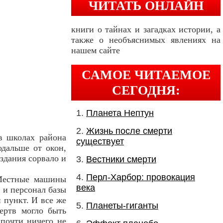
ЧИТАТЬ ОНЛАЙН
книги о тайнах и загадках истории, а
также о необъяснимых явлениях на
нашем сайте
САМОЕ ЧИТАЕМОЕ
СЕГОДНЯ:
Планета Нептун
Жизнь после смерти
 в школах района
существует
дальше от окон,
здания сорвало и
Вестники смерти
Перл-Харбор: провокация
 Местные машины
века
 и персонал базы
 пункт. И все же
Планеты-гиганты
ертв могло быть
 почти ничего не