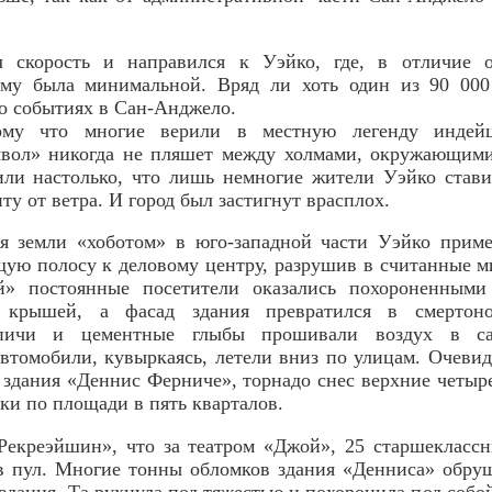
 скорость и направился к Уэйко, где, в отличие 
ему была минимальной. Вряд ли хоть один из 90 000
о событиях в Сан-Анджело.
ому что многие верили в местную легенду индей
вол» никогда не пляшет между холмами, окружающими
рили настолько, что лишь немногие жители Уэйко став
у от ветра. И город был застигнут врасплох.
ся земли «хоботом» в юго-западной части Уэйко приме
ую полосу к деловому центру, разрушив в считанные м
й» постоянные посетители оказались похороненными
й крышей, а фасад здания превратился в смертон
пичи и цементные глыбы прошивали воздух в с
втомобили, кувыркаясь, летели вниз по улицам. Очеви
здания «Деннис Ферниче», торнадо снес верхние четыре
ски по площади в пять кварталов.
Рекреэйшин», что за театром «Джой», 25 старшекласс
в пул. Многие тонны обломков здания «Денниса» обруш
здания. Та рухнула под тяжестью и похоронила под собо