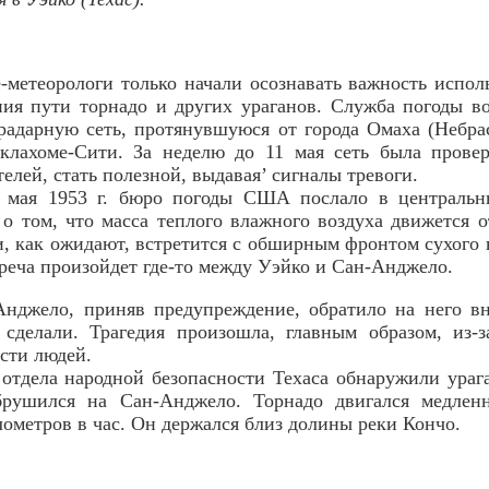
е-метеорологи только начали осознавать важность испол
ния пути торнадо и других ураганов. Служба погоды в
радарную сеть, протянувшуюся от города Омаха (Небра
клахоме-Сити. За неделю до 11 мая сеть была провер
елей, стать полезной, выдавая’ сигналы тревоги.
 мая 1953 г. бюро погоды США послало в центральн
о том, что масса теплого влажного воздуха движется 
 и, как ожидают, встретится с обширным фронтом сухого 
треча произойдет где-то между Уэйко и Сан-Анджело.
Анджело, приняв предупреждение, обратило на него в
 сделали. Трагедия произошла, главным образом, из-з
сти людей.
отдела народной безопасности Техаса обнаружили урага
брушился на Сан-Анджело. Торнадо двигался медлен
лометров в час. Он держался близ долины реки Кончо.