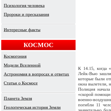
Психология человека
Пророки и пресказания
Интересные факты
КОСМОС
Космогония
Модели Вселенной
К 14.15, когда 
Лейк-Вью зашли
Астрономия в вопросах и ответах
которые были от
Cтатьи о Космосе
окна вылетели, н
Полиция начала
«скорой помощи»
Планета Земля
военно-воздушны
погибли 11 чел
Геологическая история Земли
значительно бол