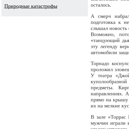
осталось.
Природные катастрофы
А смерч набрал
подготовка к н
слышал новость 
Возможно, пот
«танцующий дья
эту легенду ве
автомобили защит
Торнадо коснул
проложил зловещ
У театра «Джо
куполообразно
предметы. Кир
направлениях. А
прямо на крышу 
их на мелкие ку
В зале «Торрас 
мужчин играли 
крышу игрового 