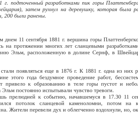
81 г. подточенный разработками пик горы Платтенберг
йцария), затем рухнул на деревушку, которая была р
, 200 были ранены
.
м днем 11 сентября 1881 г. вершина горы Платтенбергк
сь на протяжении многих лет сланцевыми разработками
евню Эльм, расположенную в долине Сернф, в Швейцар
стали появляться еще в 1876 г. К 1881 г. одна из них 
ине этого года бездумное проведение работ, бессист
т привело к образованию в теле горы пустот и небо
 Эльм постоянно испытывали чувство тревоги.
шь прелюдией к событию, начавшемуся в 17.30 11 сен
шился потолок сланцевой каменоломни, потом на к
на. Жители перевели дух и облегченно вздохнули, но, ок