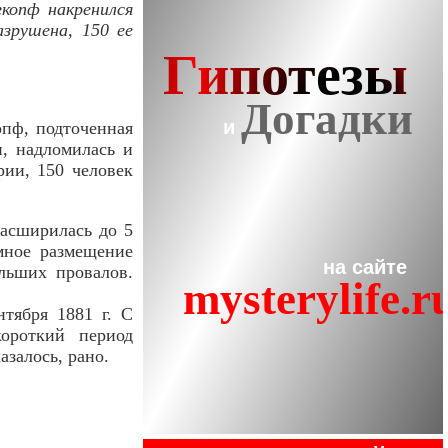
копф накренился
азрушена, 150 ее
опф, подточенная
, надломилась и
ии, 150 человек
расширилась до 5
емное размещение
льших провалов.
тября 1881 г. С
ороткий период
азалось, рано.