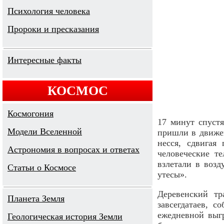
Психология человека
Пророки и пресказания
Интересные факты
КОСМОС
Космогония
17 минут спуст
Модели Вселенной
пришли в движен
несся, сдвигая
Астрономия в вопросах и ответах
человеческие т
взлетали в возд
Cтатьи о Космосе
утесы».
Деревенский тр
Планета Земля
завсегдатаев, 
ежедневной выгр
Геологическая история Земли