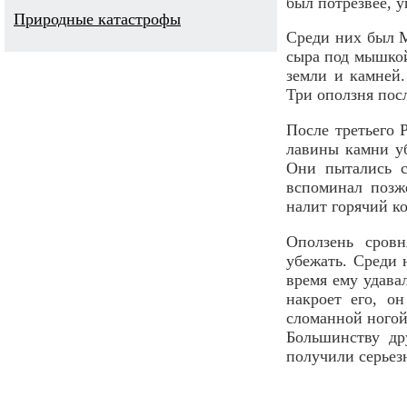
был потрезвее, 
Природные катастрофы
Среди них был М
сыра под мышкой
земли и камней.
Три оползня пос
После третьего 
лавины камни уб
Они пытались с
вспоминал позж
налит горячий к
Оползень сров
убежать. Среди 
время ему удавал
накроет его, он
сломанной ногой
Большинству др
получили серьез