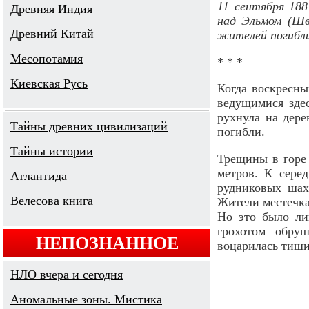
11 сентября 18
Древняя Индия
над Эльмом (Шве
Древний Китай
жителей погибли
Месопотамия
* * *
Киевская Русь
Когда воскресны
ведущимися зде
рухнула на дер
Тайны древних цивилизаций
погибли.
Тайны истории
Трещины в горе 
метров. К серед
Атлантида
рудниковых шах
Велесова книга
Жители местечка
Но это было ли
грохотом обру
НЕПОЗНАННОЕ
воцарилась тиши
НЛО вчера и сегодня
Аномальные зоны. Мистика