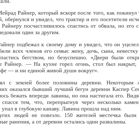
ушли.
ейрад Райнер, который вскоре после того, как покинул 
, обернулся и увидел, что трактир и его посетители исч
 Райнеру посчастливилось спастись от обвала, но его с
ледовали один за другим.
Райнер подбежал к своему дому и увидел, что он уцелел
или всех членов его семьи: жену, дочь, сына, невестку
пастись бегством, но безуспешно. «Двери были отк
е Райнер. — На кухне горел огонь, стол был накрыт,
офе — и ни единой живой души вокруг».
нял с землей более половины деревни. Некоторым ж
них оказался бывший лучший бегун деревни Каспер Се
ось бежать впереди лавины, но она настигала его. Видя
 спасся тем, что, перепрыгнув через несколько каме
 упал в глубокую канаву. Лавина прошла над ним.
угих людей не повезло. 150 жителей местечка были
ные ранения, а от деревни остались одни развалины.