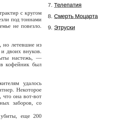
Телепатия
трактир с кругом
Смерть Моцарта
езли под тоннами
емье не повезло.
Этруски
, но летевшие из
 и двоих внуков.
рыты настежь, —
 в кофейник был
ителям удалось
нтнер. Некоторое
, что она вот-вот
нных заборов, со
 убиты, еще 200