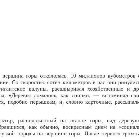
я вершина горы откололась. 10 миллионов кубометров 
ие. Со скоростью сотен километров в час они ринулис
 гигантские валуны, расшвыривая хозяйственные и др
ела. «Деревья ломались, как спички, — вспоминал св
ух, подобно перышкам, и, словно карточные, рассыпал
актир, расположенный на склоне горы, над дереву
собравшихся, как обычно, воскресным днем на «социал
узкой породы на вершине горы. После первого грохот