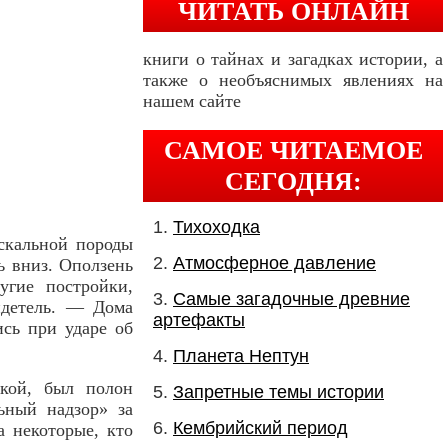
ЧИТАТЬ ОНЛАЙН
книги о тайнах и загадках истории, а
также о необъяснимых явлениях на
нашем сайте
САМОЕ ЧИТАЕМОЕ
СЕГОДНЯ:
Тихоходка
скальной породы
Атмосферное давление
ь вниз. Оползень
угие постройки,
Самые загадочные древние
идетель. — Дома
артефакты
ись при ударе об
Планета Нептун
шкой, был полон
Запретные темы истории
ьный надзор» за
Кембрийский период
а некоторые, кто