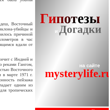
ладеш, Восточный
циклона-убийцы и
вилось причиной
илометров в час
дящимся вдали от
ничит с Индией и
ю реками Гангом,
астью Восточного
 в марте 1971 г.
онность пейзажа
ладает одним из
для тропических