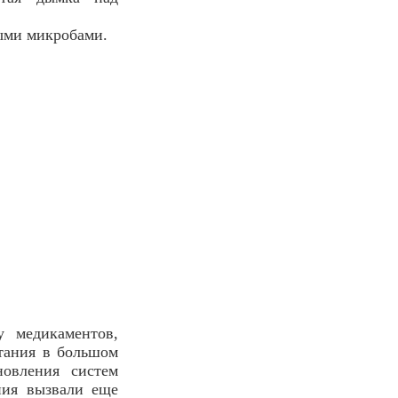
ыми микробами.
у медикаментов,
итания в большом
новления систем
ния вызвали еще