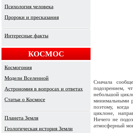
Психология человека
Пророки и пресказания
Интересные факты
КОСМОС
Космогония
Модели Вселенной
Сначала сообщ
подозрением, ч
Астрономия в вопросах и ответах
небольшой цикло
Cтатьи о Космосе
минимальными р
поэтому, когда
циклоне, напра
Планета Земля
Ничего не подоз
атмосферный мо
Геологическая история Земли