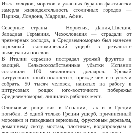
Из-за холодов, морозов и ужасных буранов фактически
замерла жизнедеятельность столичных городов —
Парижа, Лондона, Мадрида, Афин.
Северные страны — Норвегия, Дания,Швеция,
Западная Германия, Чехословакия — страдали от
чрезмерных холодов, а Средиземноморью был нанесен
огромный экономический ущерб в результате
вымерзания посевов.
В Италии серьезно пострадал урожай фруктов и
овощей. Сельскохозяйственные убытки Испании
составили 100 миллионов долларов. Урожай
цитрусовых погиб полностью, прежде чем его успели
собрать. 50 тысяч человек, нанятых на работу в
цитрусовых рощах юго-восточного побережья
Средиземноморья, лишились рабочих мест.
Оливковые рощи как в Испании, так и в Греции
погибли. В одной только Греции ущерб, причиненный
морозами и паводками зерновым, фруктовым деревьям,
домашнему скоту, мостам, плотинам, водопроводам и
другим сооружениям, составил миллионы долларов.