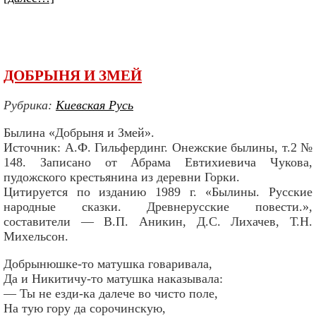
ДОБРЫНЯ И ЗМЕЙ
Рубрика:
Киевская Русь
Былина «Добрыня и Змей».
Источник: А.Ф. Гильфердинг. Онежские былины, т.2 №
148. Записано от Абрама Евтихиевича Чукова,
пудожского крестьянина из деревни Горки.
Цитируется по изданию 1989 г. «Былины. Русские
народные сказки. Древнерусские повести.»,
составители — В.П. Аникин, Д.С. Лихачев, Т.Н.
Михельсон.
Добрынюшке-то матушка говаривала,
Да и Никитичу-то матушка наказывала:
— Ты не езди-ка далече во чисто поле,
На тую гору да сорочинскую,