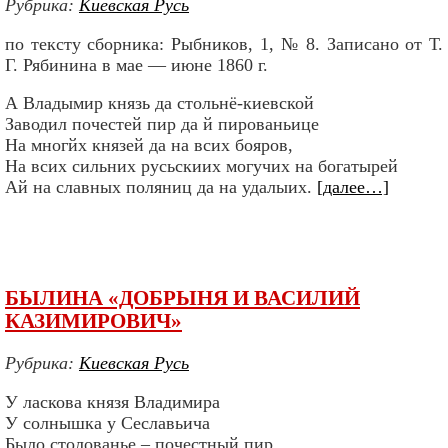
Рубрика:
Киевская Русь
по тексту сборника: Рыбников, 1, № 8. Записано от Т.
Г. Рябинина в мае — июне 1860 г.
А Владымир князь да стольнё-киевской
Заводил почестей пир да й пированьице
На многйх князей да на всих бояров,
На всих сильних русьскиих могучих на богатырей
Ай на славных поляниц да на удалыих.
[далее…]
БЫЛИНА «ДОБРЫНЯ И ВАСИЛИЙ
КАЗИМИРОВИЧ»
Рубрика:
Киевская Русь
У ласкова князя Владимира
У солнышка у Сеславьича
Было столованье – почестный пир