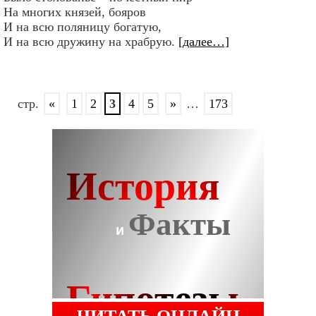
На многих князей, бояров
И на всю поляницу богатую,
И на всю дружину на храбрую.
[далее…]
стр.
«
1
2
3
4
5
»
…
173