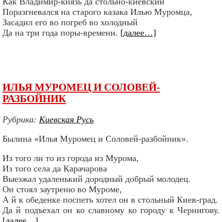
Как Владимир-князь да стольно-киевский
Поразгневался на старого казака Илью Муромца,
Засадил его во погреб во холодный
Да на три года поры-времени.
[далее…]
ИЛЬЯ МУРОМЕЦ И СОЛОВЕЙ-
РАЗБОЙНИК
Рубрика:
Киевская Русь
Былина «Илья Муромец и Соловей-разбойник».
Из того ли то из города из Мурома,
Из того села да Карачарова
Выезжал удаленький дородный добрый молодец.
Он стоял заутреню во Муроме,
А й к обеденке поспеть хотел он в стольный Киев-град.
Да й подъехал он ко славному ко городу к Чернигову.
[далее…]