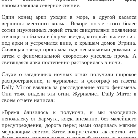
напоминающая северное сияние.
Один конец арки уходил в море, а другой касался
вершины местного холма. Вскоре после этого более
сотни изумленных людей стали свидетелями появления
сияющего объекта в форме звезды, который вылетел из-
под арки и устремился вниз, к крышам домов Эгрина.
Сияющая звезда проплыла над несколькими домами, а
затем с феноменальной скоростью унеслась прочь. А
светящаяся арка постепенно растворилась в ночи.
Слухи о загадочных ночных огнях получили широкое
распространение, и журналист и фотограф из газеты
Daily Mirror взялись за расследование этого феномена.
Они тоже видели эти огни. Журналист Daily Mirror в
своем отчете написал:
«Время близилось к полуночи, и мы находились
неподалеку от Бармута, когда внезапно, без малейшего
предупреждения, дорога перед нами озарилась мягким
мерцающим светом. Затем вокруг стало так светло, что
была видна каждая ветка и каждый камень в радиусе