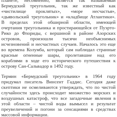
планете, несомненно, является так называемый
Бермудский треугольник, так же известный как
«чистилище проклятых», «море несчастья»,
«дьявольский треугольник» и «кладбище Атлантики».
В пределах этой обширной области, имеющей
очертания треугольника и простирающейся от Пуэрто-
Рико до Флориды, с вершиной в районе Азорских
островов, произошли тысячи необъяснимых
исчезновений и несчастных случаев. Началось это еще
во времена Колумба, который сам наблюдал странные
красные огненные шары, пролетавшие над его
кораблями в ходе его исторического путешествия к
острову Сан-Сальвадор в 1492 году.
Термин «Бермудский треугольник» в 1964 году
придумал писатель Винсент Гаддис. Сегодня даже
скептики не осмеливаются утверждать, что по чистой
случайности здесь происходит множество морских и
воздушных катастроф, что все загадочные явления в
этой области – чистой воды вымысел и результат
преувеличений и погони за сенсациями в средствах
массовой информации.