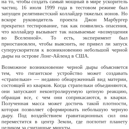
на то, чтобы создать самый мощный в мире ускоритель
частиц. 16 июля 1999 года в тестовом режиме был
запущен релятивистский коллайдер тяжелых ионов. Но
вскоре руководитель проекта Джон Марбургер
прекратил тестирование, так как появились опасения,
что коллайдер вызывает так называемые «возмущения
во Вселенной». То есть, эксперимент был
приостановлен, чтобы выяснить, не привел ли запуск
суперускорителя к возникновению небольшой черной
дыры на острове Лонг-Айленд в США.
Возможное возникновение черной дыры объясняется
тем, что гигантское устройство может создавать
«страпельки» — недавно обнаруженный вид материи,
состоящей из кварков. Когда страпельки объединяются,
они запускают неконтролируемую цепную реакцию,
обращая все, с чем они соприкасаются, в кварки.
Полученная масса может достичь такой плотности,
которая позволяет сформировать небольшую черную
дыру. Под воздействием гравитационных сил она
переместится в центр Земли, где поглотит планету
целиком за считанные минуты.