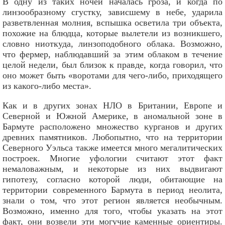
В одну из таких ночей началась гроза, и когда по
линзообразному сгустку, зависшему в небе, ударила
разветвленная молния, вспышка осветила три объекта,
похожие на блюдца, которые вылетели из возникшего,
словно ниоткуда, линзоподобного облака. Возможно,
что фермер, наблюдавший за этим облаком в течение
целой недели, был близок к правде, когда говорил, что
оно может быть «воротами для чего-либо, приходящего
из какого-либо места».
Как и в других зонах НЛО в Британии, Европе и
Северной и Южной Америке, в аномальной зоне в
Бармуте расположено множество курганов и других
древних памятников. Любопытно, что на территории
Северного Уэльса также имеется много мегалитических
построек. Многие уфологии считают этот факт
немаловажным, и некоторые из них выдвигают
гипотезу, согласно которой люди, обитающие на
территории современного Бармута в период неолита,
знали о том, что этот регион является необычным.
Возможно, именно для того, чтобы указать на этот
факт, они возвели эти могучие каменные ориентиры.