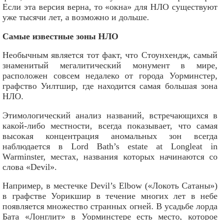
Если эта версия верна, то «окна» для НЛО существуют
уже тысячи лет, а возможно и дольше.
Самые известные зоны НЛО
Необычным является тот факт, что Стоунхендж, самый
знаменитый мегалитический монумент в мире,
расположен совсем недалеко от города Уорминстер,
графство Уилтшир, где находится самая большая зона
НЛО.
Этимологический анализ названий, встречающихся в
какой-либо местности, всегда показывает, что самая
высокая концентрация аномальных зон всегда
наблюдается в Lord Bath’s estate at Longleat in
Warminster, местах, названия которых начинаются со
слова «Devil».
Например, в местечке Devil’s Elbow («Локоть Сатаны»)
в графстве Уорикшир в течение многих лет в небе
появляется множество странных огней. В усадьбе лорда
Бата «Лонглит» в Уорминстере есть место, которое