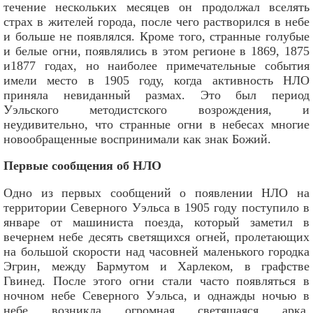
течение нескольких месяцев он продолжал вселять
страх в жителей города, после чего растворился в небе
и больше не появлялся. Кроме того, странные голубые
и белые огни, появлялись в этом регионе в 1869, 1875
и1877 годах, но наиболее примечательные события
имели место в 1905 году, когда активность НЛО
приняла невиданный размах. Это был период
Уэльского методистского возрождения, и
неудивительно, что странные огни в небесах многие
новообращенные воспринимали как знак Божий.
Первые сообщения об НЛО
Одно из первых сообщений о появлении НЛО на
территории Северного Уэльса в 1905 году поступило в
январе от машиниста поезда, который заметил в
вечернем небе десять светящихся огней, пролетающих
на большой скорости над часовней маленького городка
Эгрин, между Бармутом и Харлеком, в графстве
Гвинед. После этого огни стали часто появляться в
ночном небе Северного Уэльса, и однажды ночью в
небе возникла огромная светящаяся арка,