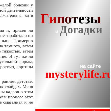
яжелой болезни у
ной деятельности
олжительны, хотя
ма и, присев на
 не заработало ни
 раньше. Примерно
ла темнота, затем
ь тяжестью, затем
тве. И тут же на
оугольной формы,
коростью, картины
 раннем детстве.
ных слайдах. Меня
ены кадров в этом
чем процесс этот
е смазанная и не