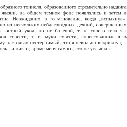
еобразного тоннеля, образованного стремительно надвиг
 жизни, на общем темном фоне появлялись и затем ис
ятна. Неожиданно, в то мгновение, когда „вспыхнул» 
но из нескольких неблаговидных деяний, совершенных
л острый укол, но не болевой, т. к. своего тела я н
кол совести, т. е. муки совести, спрессованные в 
му настолько нестерпимый, что я невольно вскрикнул, 
тела, и никто, кроме меня самого, его не услышал.