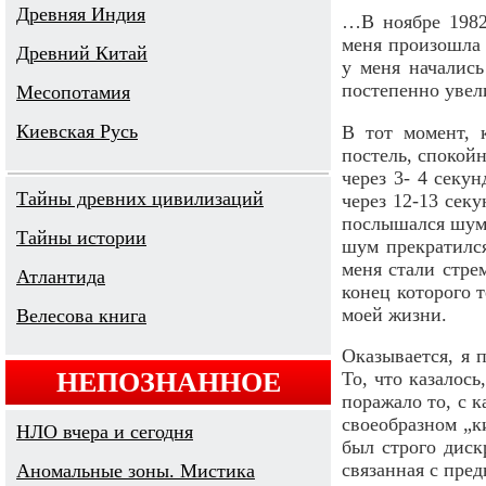
Древняя Индия
…В ноябре 1982 
меня произошла 
Древний Китай
у меня начались
постепенно увел
Месопотамия
Киевская Русь
В тот момент, 
постель, спокойн
через 3- 4 секун
Тайны древних цивилизаций
через 12-13 секу
послышался шум с
Тайны истории
шум прекратился
меня стали стре
Атлантида
конец которого т
моей жизни.
Велесова книга
Оказывается, я 
НЕПОЗНАННОЕ
То, что казалось
поражало то, с к
своеобразном „к
НЛО вчера и сегодня
был строго диск
связанная с пре
Аномальные зоны. Мистика