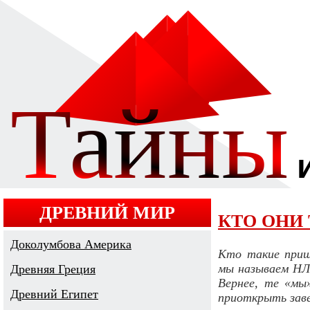
ДРЕВНИЙ МИР
КТО ОНИ
Доколумбова Америка
Кто такие приш
мы называем НЛ
Древняя Греция
Вернее, те «мы
Древний Египет
приоткрыть зав