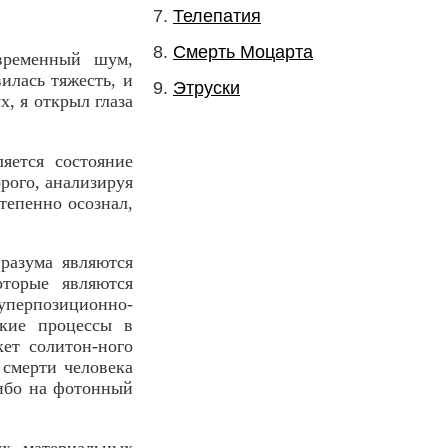
Телепатия
Смерть Моцарта
овременный шум,
илась тяжесть, и
Этруски
х, я открыл глаза
яется состояние
рого, анализируя
тепенно осознал,
разума являются
торые являются
суперпозиционно-
ские процессы в
ет солитон-ного
 смерти человека
либо на фотонный
ых материальных