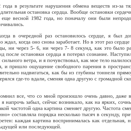
года в результате нарушения обмена веществ из-за т
длительная остановка сердца. Вообще остановки сердеч
 еще весной 1982 года, но поначалу они были непрод
ичивались.
когда в очередной раз остановилось сердце, я был до
о ждал, когда оно снова заработает. Но в этот раз сердце
ды, ни через 5- 6, ни через 7- 8 секунд, как это было
нд после остановки сердца я потерял сознание. Наступи
ильного ветра, и я почувствовал, как мое тело налилос
, и пришло ощущение свободного парения в пространс
мительно надвигаться, как бы из глубины тоннеля прям
ерялся где-то вдали, сменяя одна другую с громадной с
помнил все, что со мной произошло очень давно, даже в
, я напрочь забыл, сейчас возникало, как на ярких, соч
акой частотой одна картина сменяет другую. Частота см
ино» составляла порядка несколько тысяч в секунду, при
ретен: каждая картина воспринималась как отдельная, н
дыдущей или последующей.