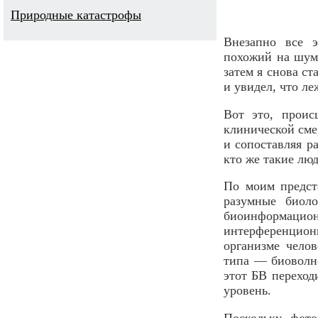
Природные катастрофы
Внезапно все э
похожий на шум 
затем я снова ст
и увидел, что ле
Вот это, проис
клинической сме
и сопоставляя р
кто же такие лю
По моим предст
разумные биол
биоинформационн
интерференцион
организме чело
типа — биоволно
этот БВ переход
уровень.
Поскольку фото