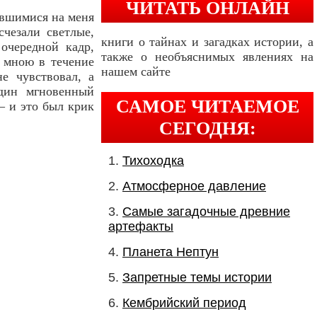
ЧИТАТЬ ОНЛАЙН
авшимися на меня
чезали светлые,
книги о тайнах и загадках истории, а
очередной кадр,
также о необъяснимых явлениях на
 мною в течение
нашем сайте
е чувствовал, а
один мгновенный
САМОЕ ЧИТАЕМОЕ
— и это был крик
СЕГОДНЯ:
Тихоходка
Атмосферное давление
Самые загадочные древние
артефакты
Планета Нептун
Запретные темы истории
Кембрийский период