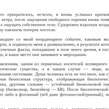
то прекратилось, исчезло, я вновь услышал кратк
ветра, после ощущения свободного парения вновь появ
ал ощущать собственное тело. Судорожно вздохнув возду
жу навзничь поперек постели.
шедшее со мной неординарное событие, каковым явл
рти, и подвинуло меня к размышлению, в результате кото
азличные факты, попадавшие в поле моего зрения, я пос
ди, и какое место они занимают в мироздании.
авлениям, одним из первичных носителей всемирного 
огические существа, а в нашем случае — люди, ко
ыми системами. Душа человека есть не что иное, как 
ная биополевая структура, отображающая биологиче
века, другими словами — устойчивый биоволновой пак
р (биоволнар, биовэйвэр — БВ). После биологической
ит либо в фотонный (м/б даже фотонно-нейтринный), 
ны могут существовать только в достаточно плотн