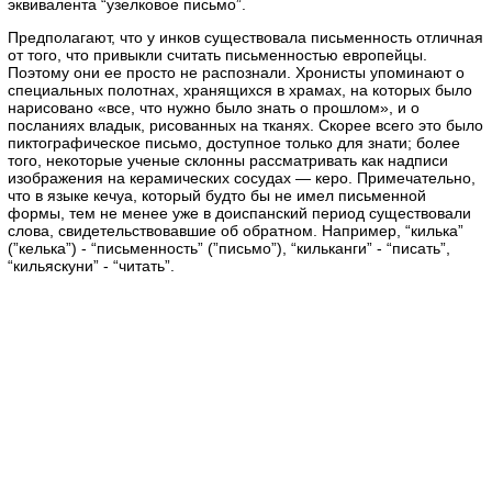
эквивалента “узелковое письмо”.
Предполагают, что у инков существовала письменность отличная
от того, что привыкли считать письменностью европейцы.
Поэтому они ее просто не распознали. Хронисты упоминают о
специальных полотнах, хранящихся в храмах, на которых было
нарисовано «все, что нужно было знать о прошлом», и о
посланиях владык, рисованных на тканях. Скорее всего это было
пиктографическое письмо, доступное только для знати; более
того, некоторые ученые склонны рассматривать как надписи
изображения на керамических сосудах — керо. Примечательно,
что в языке кечуа, который будто бы не имел письменной
формы, тем не менее уже в доиспанский период существовали
слова, свидетельствовавшие об обратном. Например, “килька”
(”келька”) - “письменность” (”письмо”), “кильканги” - “писать”,
“кильяскуни” - “читать”.