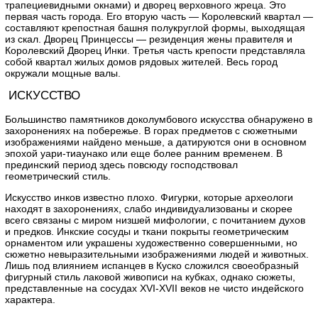
трапециевидными окнами) и дворец верховного жреца. Это
первая часть города. Его вторую часть — Королевский квартал —
составляют крепостная башня полукруглой формы, выходящая
из скал. Дворец Принцессы — резиденция жены правителя и
Королевский Дворец Инки. Третья часть крепости представляла
собой квартал жилых домов рядовых жителей. Весь город
окружали мощные валы.
ИСКУССТВО
Большинство памятников доколумбового искусства обнаружено в
захоронениях на побережье. В горах предметов с сюжетными
изображениями найдено меньше, а датируются они в основном
эпохой уари-тиаунако или еще более ранним временем. В
прединский период здесь повсюду господствовал
геометрический стиль.
Искусство инков известно плохо. Фигурки, которые археологи
находят в захоронениях, слабо индивидуализованы и скорее
всего связаны с миром низшей мифологии, с почитанием духов
и предков. Инкские сосуды и ткани покрыты геометрическим
орнаментом или украшены художественно совершенными, но
сюжетно невыразительными изображениями людей и животных.
Лишь под влиянием испанцев в Куско сложился своеобразный
фигурный стиль лаковой живописи на кубках, однако сюжеты,
представленные на сосудах XVI-XVII веков не чисто индейского
характера.