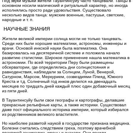
Под звуки музыки жители Тауантинсуйу часто танцевали. Танцы в
основном носили магический и ритуальный характер, но иногда
исполнялись просто ради удовольствия. Существовало
несколько видов танца: мужские военные, пастушьи, светские,
народные и т. п.
НАУЧНЫЕ ЗНАНИЯ
Жители великой империи солнца могли не только танцевать.
Среди них были хорошие математики, астрономы, инженеры и
врачи. Основой инкской науки была математика. Она
базировалась на десятеричной системе и положила начало
развитию статистики. Широкое применение нашла математика в
астрономии. По всей территории Перу были размещены
обсерватории, где определялись дни солнцестояния и
равноденствия, наблюдали за Солнцем, Луной, Венерой,
Сатурном, Марсом, Меркурием, созвездиями Плеяд, Южного
Креста и т.д. Солнечный год инков делился на двенадцать
месяцев по тридцать дней каждый плюс один добавочный месяц
из пяти дней.
В Тауантинсуйу были свои географы и картографы, делавшие
прекрасные рельефные карты, а также историки. Существовал
даже пост официального историка империи, который избирался
из родственников великого властителя.
Но наиболее развитой наукой в государстве признана медицина.
Болезни считались следствием греха, поэтому врачебной
практикой занимались жрецы и знахари. Они лечили