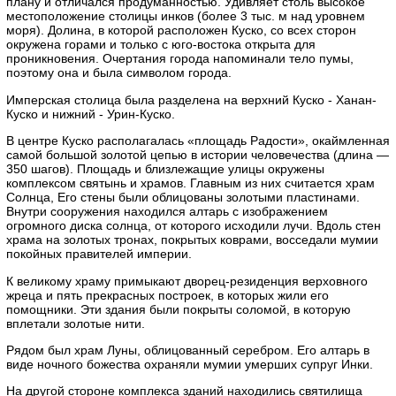
плану и отличался продуманностью. Удивляет столь высокое
местоположение столицы инков (более 3 тыс. м над уровнем
моря). Долина, в которой расположен Куско, со всех сторон
окружена горами и только с юго-востока открыта для
проникновения. Очертания города напоминали тело пумы,
поэтому она и была символом города.
Имперская столица была разделена на верхний Куско - Ханан-
Куско и нижний - Урин-Куско.
В центре Куско располагалась «площадь Радости», окаймленная
самой большой золотой цепью в истории человечества (длина —
350 шагов). Площадь и близлежащие улицы окружены
комплексом святынь и храмов. Главным из них считается храм
Солнца, Его стены были облицованы золотыми пластинами.
Внутри сооружения находился алтарь с изображением
огромного диска солнца, от которого исходили лучи. Вдоль стен
храма на золотых тронах, покрытых коврами, восседали мумии
покойных правителей империи.
К великому храму примыкают дворец-резиденция верховного
жреца и пять прекрасных построек, в которых жили его
помощники. Эти здания были покрыты соломой, в которую
вплетали золотые нити.
Рядом был храм Луны, облицованный серебром. Его алтарь в
виде ночного божества охраняли мумии умерших супруг Инки.
На другой стороне комплекса зданий находились святилища