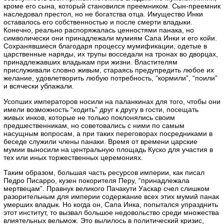
кроме его сына, который становился преемником. Сын-преемник
наследовал престол, но не богатства отца. Имущество Инки
оставалось его собственностью и после смерти владыки.
Конечно, реально распоряжалась ценностями панака, но
символически они принадлежали мумиям Сапа Инки и его койи.
Сохранявшиеся благодаря процессу мумификации, одетые в
царственные наряды, их трупы восседали на тронах во дворцах,
принадлежавших владыкам при жизни. Властителям
прислуживали словно живым, стараясь предупредить любое их
желание, удовлетворить любую потребность, “кормили”, “поили”
и всячески ублажали.
Усопших императоров носили на паланкинах для того, чтобы они
имели возможность “ходить” друг к другу в гости, посещать
живых инков, которые не только поклонялись своим
предшественникам, но советовались с ними по самым
насущным вопросам, а при таких переговорах посредниками в
беседе служили члены панаки. Время от времени царские
мумии выносили на центральную площадь Куско для участия в
тех или иных торжественных церемониях.
Таким образом, большая часть ресурсов империи, как писал
Педро Писарро, кузен покорителя Перу, “принадлежала
мертвецам”. Правнук великого Пачакути Уаскар счел слишком
разорительным для империи содержание всех этих мумий панак
умерших владык. Но когда он, Сапа Инка, попытался упразднить
этот институт, то вызвал большое недовольство среди множества
влиятельных вельмож. Это вылилось в политический кризис,