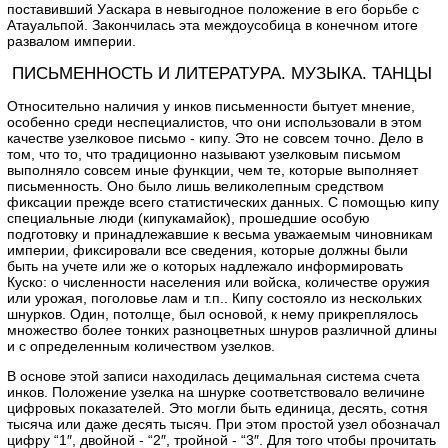
поставивший Уаскара в невыгодное положение в его борьбе с
Атауальпой. Закончилась эта междоусобица в конечном итоге
развалом империи.
ПИСЬМЕННОСТЬ И ЛИТЕРАТУРА. МУЗЫКА. ТАНЦЫ
Относительно наличия у инков письменности бытует мнение,
особенно среди неспециалистов, что они использовали в этом
качестве узелковое письмо - кипу. Это не совсем точно. Дело в
том, что то, что традиционно называют узелковым письмом
выполняло совсем иные функции, чем те, которые выполняет
письменность. Оно было лишь великолепным средством
фиксации прежде всего статистических данных. С помощью кипу
специальные люди (кипукамайок), прошедшие особую
подготовку и принадлежавшие к весьма уважаемым чиновникам
империи, фиксировали все сведения, которые должны были
быть на учете или же о которых надлежало информировать
Куско: о численности населения или войска, количестве оружия
или урожая, поголовье лам и т.п.. Кипу состояло из нескольких
шнурков. Один, потолще, был основой, к нему прикреплялось
множество более тонких разноцветных шнуров различной длины
и с определенным количеством узелков.
В основе этой записи находилась децимальная система счета
инков. Положение узелка на шнурке соответствовало величине
цифровых показателей. Это могли быть единица, десять, сотня
тысяча или даже десять тысяч. При этом простой узел обозначал
цифру “1″, двойной - “2″, тройной - “3″. Для того чтобы прочитать