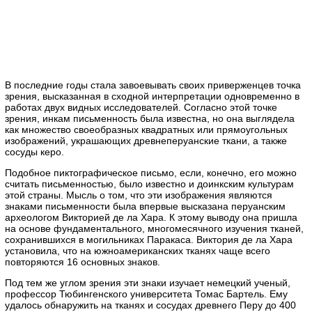
В последние годы стала завоевывать своих приверженцев точка
зрения, высказанная в сходной интерпретации одновременно в
работах двух видных исследователей. Согласно этой точке
зрения, инкам письменность была известна, но она выглядела
как множество своеобразных квадратных или прямоугольных
изображений, украшающих древнеперуанские ткани, а также
сосуды керо.
Подобное пиктографическое письмо, если, конечно, его можно
считать письменностью, было известно и доинкским культурам
этой страны. Мысль о том, что эти изображения являются
знаками письменности была впервые высказана перуанским
археологом Викторией де ла Хара. К этому выводу она пришла
на основе фундаментального, многомесячного изучения тканей,
сохранившихся в могильниках Паракаса. Виктория де ла Хара
установила, что на южноамериканских тканях чаще всего
повторяются 16 основных знаков.
Под тем же углом зрения эти знаки изучает немецкий ученый,
профессор Тюбингенского университета Томас Бартель. Ему
удалось обнаружить на тканях и сосудах древнего Перу до 400