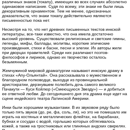
различных знаков (токапу), имеющих во всех случаях абсолютно
одинаковое написание. Судя по всему, эти знаки не были лишь
декоративным орнаментом. Тем не менее, однозначных
доказательств, что знаки токапу действительно являются
письменностью пока нет.
Несмотря на то, что нет древних письменных текстов инкской
литературы, все-таки известно, что она имела достаточно
высокий уровень. Существовали религиозные и светские гимны,
легенды, мифы, баллады, молитвы, короткие эпические
произведения, стихи и басни, песни и элегии. Их авторы жили
при дворцах правителей. Среди них различают поэтов-
философов и лириков, однако их творчество осталось
безымянным.
Жемчужиной мировой драматургии называют инкскую драму в
стихах «Апу-Ольянтай». Она рассказывала о мужественном и
благородном полководце, выходце из провинциальной
аристократии, дерзнувшем полюбить дочь самого великого
Пачакути — Куси Койлюр («Смеющуюся Звезду») — и добиться
ее ответной любви. До сегодняшнего дня эта драма еще идет на
сцене индейского театра Латинской Америки.
Инки были хорошими музыкантами. В их звуковом ряду было
только пять звуков (до, ре, фа, соль, ля), но это не помешало им
играть на костяных и металлических флейтах, на барабанах,
бубнах и сосудах с водой, горлышко которых обтягивалось
кожей, а также на тростниковых или глиняных андских свирелях.