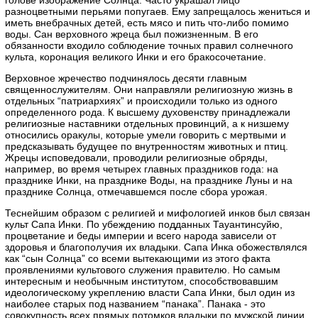
разноцветными перьями попугаев. Ему запрещалось жениться и
иметь внебрачных детей, есть мясо и пить что-либо помимо
воды. Сан верховного жреца был пожизненным. В его
обязанности входило соблюдение точных правил солнечного
культа, коронация великого Инки и его бракосочетание.
Верховное жречество подчинялось десяти главным
священнослужителям. Они направляли религиозную жизнь в
отдельных “патриархиях” и происходили только из одного
определенного рода. К высшему духовенству принадлежали
религиозные наставники отдельных провинций, а к низшему
относились оракулы, которые умели говорить с мертвыми и
предсказывать будущее по внутренностям животных и птиц.
Жрецы исповедовали, проводили религиозные обряды,
например, во время четырех главных праздников года: на
празднике Инки, на празднике Воды, на празднике Луны и на
празднике Солнца, отмечавшемся после сбора урожая.
Теснейшим образом с религией и мифологией инков был связан
культ Сапа Инки. По убеждению подданных Тауантинсуйю,
процветание и беды империи и всего народа зависели от
здоровья и благополучия их владыки. Сапа Инка обожествлялся
как “сын Солнца” со всеми вытекающими из этого факта
проявлениями культового служения правителю. Но самым
интересным и необычным институтом, способствовавшим
идеологическому укреплению власти Сапа Инки, был один из
наиболее старых под названием “панака”. Панака - это
совокупность всех прямых потомков владыки по мужской линии,