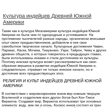
Культура индейцев Древней Южной
Америки
Также как и культура Мезоамерики культура индейцев Южной
Америки не была чем-то однородным и устоявшимся. На
протяжении тысячелетий разные народы, органически вписывая
опыт своих предшественников, добавляли в нее свое
самобытное творческое начало. Культурные достижения Чавин,
Паракас, Наска, Мочика, Тиауанако, Уари, Тайрон, Чиму и других
древних обществ, о которых говорилось в предыдущих главах,
были использованы инками и стали достоянием их культуры.
Поэтому инкская культура может рассматриваться как свое-
образная вершина в развитии индейцев Южной Америки и,
следовательно, отражает не только инкское начало, но и
достояние всех предшествующих эпох.
РЕЛИГИЯ И КУЛЬТ ИНДЕЙЦЕВ ДРЕВНЕЙ ЮЖНОЙ
АМЕРИКИ
В соответствии с мировоззрением инков вер-ховным творцом
Вселенной и создателем всех других богов был Кон-Тикси
Виракоча. Создавая мир, Виракоча использовал три основных
элемента: воду, зем-лю и огонь. Космос инков состоял из трех