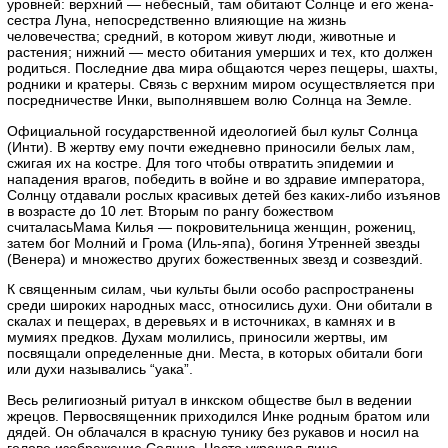
уровней: верхний — небесный, там обитают Солнце и его жена-
сестра Луна, непосредственно влияющие на жизнь
человечества; средний, в котором живут люди, животные и
растения; нижний — место обитания умерших и тех, кто должен
родиться. Последние два мира общаются через пещеры, шахты,
родники и кратеры. Связь с верхним миром осуществляется при
посредничестве Инки, выполнявшем волю Солнца на Земле.
Официальной государственной идеологией был культ Солнца
(Инти). В жертву ему почти ежедневно приносили белых лам,
сжигая их на костре. Для того чтобы отвратить эпидемии и
нападения врагов, победить в войне и во здравие императора,
Солнцу отдавали рослых красивых детей без каких-либо изъянов
в возрасте до 10 лет. Вторым по рангу божеством
считаласьМама Килья — покровительница женщин, рожениц,
затем бог Молний и Грома (Иль-япа), богиня Утренней звезды
(Венера) и множество других божественных звезд и созвездий.
К священным силам, чьи культы были особо распространены
среди широких народных масс, относились духи. Они обитали в
скалах и пещерах, в деревьях и в источниках, в камнях и в
мумиях предков. Духам молились, приносили жертвы, им
посвящали определенные дни. Места, в которых обитали боги
или духи назывались “уака”.
Весь религиозный ритуал в инкском обществе был в ведении
жрецов. Первосвященник приходился Инке родным братом или
дядей. Он облачался в красную тунику без рукавов и носил на
голове изображение Солнца. Часто украшал лицо