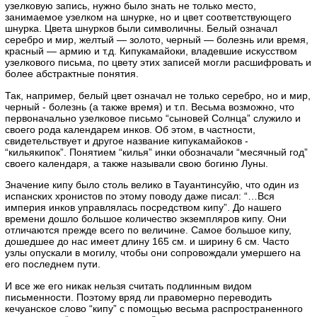
узелковую запись, нужно было знать не только место,
занимаемое узелком на шнурке, но и цвет соответствующего
шнурка. Цвета шнурков были символичны. Белый означал
серебро и мир, желтый — золото, черный — болезнь или время,
красный — армию и т.д. Кипукамайоки, владевшие искусством
узелкового письма, по цвету этих записей могли расшифровать и
более абстрактные понятия.
Так, например, белый цвет означал не только серебро, но и мир,
черный - болезнь (а также время) и т.п. Весьма возможно, что
первоначально узелковое письмо “сыновей Солнца” служило и
своего рода календарем инков. Об этом, в частности,
свидетельствует и другое название кипукамайоков -
“кильякипок”. Понятием “килья” инки обозначали “месячный год”
своего календаря, а также называли свою богиню Луны.
Значение кипу было столь велико в Тауантинсуйю, что один из
испанских хронистов по этому поводу даже писал: “…Вся
империя инков управлялась посредством кипу”. До нашего
времени дошло большое количество экземпляров кипу. Они
отличаются прежде всего по величине. Самое большое кипу,
дошедшее до нас имеет длину 165 см. и ширину 6 см. Часто
узлы опускали в могилу, чтобы они сопровождали умершего на
его последнем пути.
И все же его никак нельзя считать подлинным видом
письменности. Поэтому вряд ли правомерно переводить
кечуанское слово “кипу” с помощью весьма распространенного