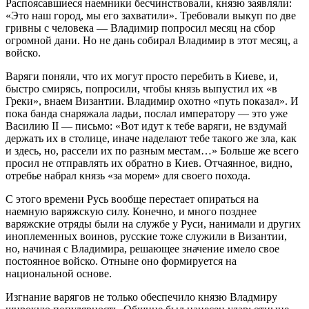
Распоясавшиеся наемники бесчинствовали, князю заявляли:
«Это наш город, мы его захватили». Требовали выкуп по две
гривны с человека — Владимир попросил месяц на сбор
огромной дани. Но не дань собирал Владимир в этот месяц, а
войско.
Варяги поняли, что их могут просто перебить в Киеве, и,
быстро смирясь, попросили, чтобы князь выпустил их «в
Греки», внаем Византии. Владимир охотно «путь показал». И
пока банда снаряжала ладьи, послал императору — это уже
Василию II — письмо: «Вот идут к тебе варяги, не вздумай
держать их в столице, иначе наделают тебе такого же зла, как
и здесь, но, рассели их по разным местам…» Больше же всего
просил не отправлять их обратно в Киев. Отчаянное, видно,
отребье набрал князь «за морем» для своего похода.
С этого времени Русь вообще перестает опираться на
наемную варяжскую силу. Конечно, и много позднее
варяжские отряды были на службе у Руси, нанимали и других
иноплеменных воинов, русские тоже служили в Византии,
но, начиная с Владимира, решающее значение имело свое
постоянное войско. Отныне оно формируется на
национальной основе.
Изгнание варягов не только обеспечило князю Владмиру