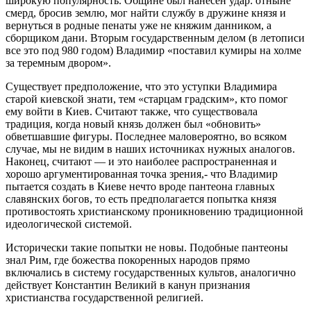
широкую популярность. Общине был нанесен удар: отныне
смерд, бросив землю, мог найти службу в дружине князя и
вернуться в родные пенаты уже не княжим данником, а
сборщиком дани. Вторым государственным делом (в летописи
все это под 980 годом) Владимир «поставил кумиры на холме
за теремным двором».
Существует предположение, что это уступки Владимира
старой киевской знати, тем «старцам градским», кто помог
ему войти в Киев. Считают также, что существовала
традиция, когда новый князь должен был «обновить»
обветшавшие фигуры. Последнее маловероятно, во всяком
случае, мы не видим в наших источниках нужных аналогов.
Наконец, считают — и это наиболее распространенная и
хорошо аргументированная точка зрения,- что Владимир
пытается создать в Киеве нечто вроде пантеона главных
славянских богов, то есть предполагается попытка князя
противостоять христианскому проникновению традиционной
идеологической системой.
Исторически такие попытки не новы. Подобные пантеоны
знал Рим, где божества покоренных народов прямо
включались в систему государственных культов, аналогично
действует Константин Великий в канун признания
христианства государственной религией.