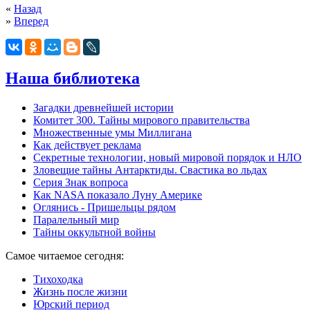
«
Назад
»
Вперед
Наша библиотека
Загадки древнейшей истории
Комитет 300. Тайны мирового правительства
Mножественные умы Миллигана
Как действует реклама
Секретные технологии, новый мировой порядок и НЛО
Зловещие тайны Антарктиды. Свастика во льдах
Серия Знак вопроса
Как NASA показало Луну Америке
Оглянись - Пришельцы рядом
Паралельный мир
Тайны оккультной войны
Самое читаемое сегодня:
Тихоходка
Жизнь после жизни
Юрский период