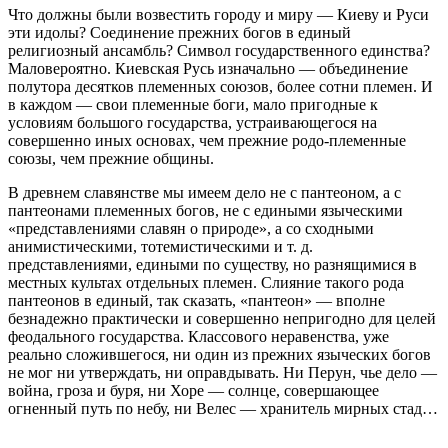
Что должны были возвестить городу и миру — Киеву и Руси
эти идолы? Соединение прежних богов в единый
религиозный ансамбль? Символ государственного единства?
Маловероятно. Киевская Русь изначально — объединение
полутора десятков племенных союзов, более сотни племен. И
в каждом — свои племенные боги, мало пригодные к
условиям большого государства, устраивающегося на
совершенно иных основах, чем прежние родо-племенные
союзы, чем прежние общины.
В древнем славянстве мы имеем дело не с пантеоном, а с
пантеонами племенных богов, не с едиными языческими
«представлениями славян о природе», а со сходными
анимистическими, тотемистическими и т. д.
представлениями, едиными по существу, но разнящимися в
местных культах отдельных племен. Слияние такого рода
пантеонов в единый, так сказать, «пантеон» — вполне
безнадежно практически и совершенно непригодно для целей
феодального государства. Классового неравенства, уже
реально сложившегося, ни один из прежних языческих богов
не мог ни утверждать, ни оправдывать. Ни Перун, чье дело —
война, гроза и буря, ни Хоре — солнце, совершающее
огненный путь по небу, ни Велес — хранитель мирных стад…