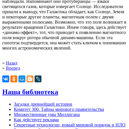
наблюдали. Напоминают они протуберанцы — языки
светящихся газов, которые извергает Солнце. Исследователи
пришли к выводу, что Галактика обладает, как Солнце, Земля
и некоторые другие планеты, магнитным полем с двумя
выраженными полюсами. Возможно, что это поле возникает в
результате вращения Галактики. Иначе говоря, здесь действует
«динамо-эффект», тот, что приводит к появлению магнитного
поля вокруг ротора обычной динамо-машины. Если эта
гипотеза подтвердится, она может стать ключом к пониманию
многих астрономических явлений.
«
Назад
»
Вперед
Наша библиотека
Загадки древнейшей истории
Комитет 300. Тайны мирового правительства
Mножественные умы Миллигана
Как действует реклама
Секретные технологии, новый мировой порядок и НЛО